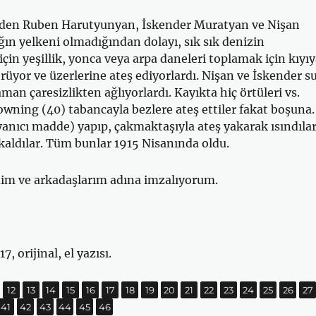
nden Ruben Harutyunyan, İskender Muratyan ve Nişan
ğın yelkeni olmadığından dolayı, sık sık denizin
için yeşillik, yonca veya arpa daneleri toplamak için kıyı
ü­yor ve üzerlerine ateş ediyorlardı. Nişan ve İskender s
man çaresizlikten ağlıyorlardı. Kayıkta hiç örtüleri vs.
owning (40) tabancayla bezlere ateş ettiler fakat boşuna.
anıcı madde) yapıp, çakmaktaşıyla ateş yakarak ısın­dılar
aldılar. Tüm bunlar 1915 Nisanında oldu.
dim ve arkadaşlarım adına imzalıyorum.
, orijinal, el yazısı.
yfa
Sayfa
,
Sayfa
,
Sayfa
,
Sayfa
,
Sayfa
,
Sayfa
,
Sayfa
,
Sayfa
,
Sayfa
,
Sayfa
,
Sayfa
,
Sayfa
,
Sayfa
,
Sayfa
,
Sayfa
,
Sa
,
12
13
14
15
16
17
18
19
20
21
22
23
24
25
26
27
a
Sayfa
,
Sayfa
,
Sayfa
,
Sayfa
,
Sayfa
,
Sayfa
,
41
42
43
44
45
46