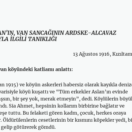
’IN, VAN SANCAĞININ ARDSKE-ALCAVAZ
A İL­GİLİ TANIKLIĞI
13 Ağustos 1916, Kızıltam
n köyündeki katliamı anlattı:
n 1915) ve köyün askerleri habersiz olarak kayıkla deniz
varisiyle köyü kuşattı ve “Tüm erkekler Aslan’ın evinde
aşsın, bir şey yok, merak et­meyin”, dedi. Köylülerin büyü
andı. Sia Ahmet, hepsinin kollarım birbirine bağlatır ve
teşe tuttu. Bu felaketi gören kadm, çocuk, herkes oraya
. Öldürülen­lerin cesetlerinin bir kısmını köpekler yedi, b
ri gelip götürerek gömdü.