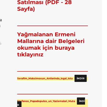
Satılması (PDF - 28
Sayfa)
ya
u
Yağmalanan Ermeni
Mallarına dair Belgeleri
.
okumak için buraya
tıklayınız
Serafim_Maksimosun_Anilarinda_Isgal_Ista
İNDIR
yfa
,
Stefanos_Papadopulos_un_Yazismalari_Muta
İNDI
R