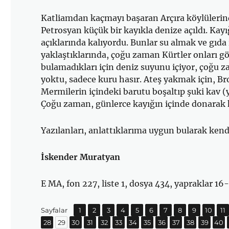
Katliamdan kaçmayı başaran Arçıra köylüleri
Petrosyan küçük bir kayıkla denize açıldı. Kayı
açıklarında kalıyordu. Bunlar su almak ve gıda 
yaklaştıklarında, çoğu zaman Kürtler onları gör
bulamadıkları için deniz suyunu içiyor, çoğu za
yoktu, sadece kuru hasır. Ateş yakmak için, Br
Mermilerin içindeki barutu boşaltıp şuki kav (y
Çoğu zaman, günlerce kayığın içinde donarak k
Yazılanları, anlattıklarıma uygun bularak ken
İskender Muratyan
E MA, fon 227, liste 1, dosya 434, yapraklar 16-17
Sayfa
Sayfa
,
Sayfa
,
Sayfa
,
Sayfa
,
Sayfa
,
Sayfa
,
Sayfa
,
Sayfa
,
Sayfa
,
Sa
,
Sayfalar
1
2
3
4
5
6
7
8
9
10
11
Sayfa
Sayfa
,
Sayfa
,
Sayfa
,
Sayfa
,
Sayfa
,
Sayfa
,
Sayfa
,
Sayfa
,
Sayfa
,
Sayfa
,
Sayfa
,
Sayf
,
28
29
30
31
32
33
34
35
36
37
38
39
40