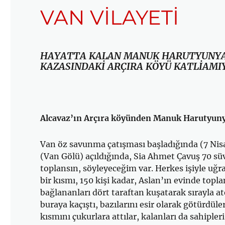
VAN VİLAYETİ
HAYATTA KALAN MANUK HARUTYUNYAN
KAZASINDAKİ ARÇIRA KÖYÜ KATLİAMIYL
Alcavaz’ın Arçıra köyünden Manuk Harutyunya
Van öz savunma çatışması başladığında (7 Nisa
(Van Gölü) açıldığında, Sia Ahmet Çavuş 70 sü
top­lansın, söyleyeceğim var. Herkes işiyle uğr
bir kısmı, 150 kişi kadar, Aslan’ın evinde topl
bağlananları dört taraftan kuşatarak sırayla a
buraya kaçıştı, bazılarını esir olarak götürdüler
kısmını çukurlara attılar, kalanları da sahiple