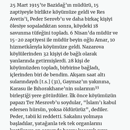
25 Mart 1915’te Bazidağ’ın müdürü, 15
zaptiyeyle birlikte köyümüze geldi ve Res
Avetis’i, Peder Serovb’u ve daha birkaç kişiyi
ölesiye sopa­ladıktan sonra, köydeki 18
savunma tüfeğini topladı. 6 Nisan’da müdür ve
15-20 zaptiyesi ile müdür beyin oğlu Amar, 10
hizmetkârıyla köyü­müze geldi. Nazarova
köylülerinden 32 kişiyi de bağlı olarak
yanlarında getirmişlerdi. 28 kişi de
köyümüzden topladı, birbirine bağladı,
içlerinden biri de bendim. Akşam saat altı
sularındaydı [t.s.] (31), Gaymaz’ın yakınına,
33
Karasu ile Bıhorakhane’nin sularının
birleştiği yere götürdüler. îlk önce köyümüzün
papazı Ter Mesrovb’u soydular, “İslam’ı kabul
edersen hür­sün, yoksa öldürürüz”, dediler.
Peder, tabii ki reddetti. Sakalını yolmaya
başladılar, yatağanla tek tek organlarını