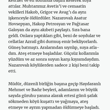
kestiler ve en sonunda başını ke­serek suya
attılar. Muhtarımız Avetis’i ve cemaatin
vekilleri Hakob, Grigor ve Avag’ı da aynı
işkenceyle öldürdüler. Nazarovalı Asatur
Hovsepyan, Hakop Petrosyan ve Pağtasar
Galoyan da aynı akıbeti paylaştı. Sıra bana
geldi. Onlara yaptıkları gibi, beni de soydular ve
cellatlar Azrail gibi durmuş emir bekliyorlardı.
Güneş batmıştı. Aralarından sıyrılıp, suya atla­
dım. Ateş etmeye başladılar. Güçsüz kollarımla
yüzdüm ve az sonra suyun karşı kıyısmdaydım.
Nazarovalı köylülerden sadece 2 kişi beni takip
etti.
Müdür, düzenli birliğin başına geçip Haydaranlı
Mehmet ve Badır beyleri, adamlarım ve büyük
sayıda güruhu yanına alarak ertesi günü şafak
sökmeden köyü kuşattı ve yağmaya, ateş
etmeye ve ayrım yapma­dan öldürmeye başladı.