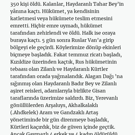
350 kişi öldü. Kalanlar, Haydaranlı Tahar Bey’in
yânına kaçtı. Hükümet, ya kendisinin
katletmesi veya hükümete teslim etmesini
emretti. Hiçbir emre uymadı, hükümet
tarafından zehirlendi ve öldü. Halk ise oraya
buraya kaçtı. 5 gün sonra Ruslar Van’a girip
bölgeyi ele geçirdi. Köylerimize dönüp ekinleri
biçmeye başladık. Fakat temmuz ricatı başladı,
Kızıldize üzerinden kaçtık, Rus hükümetinin
tebaası olan Zilanlı ve Haydaranlı Kürtler
tarafından orada yağmalandık. Alagan Da­ğı ’na
sığınmış olan Haydaranlı Badır Bey ve Zilanlı
aşiret reisleri, adam­larıyla birlikte Gisan
taraflarında üzerimize saldırdı. Biz, Yerevanlı
gö­nüllülerden Arşaluys, Akhalkalaklı
(.Ahdkelek) Aram ve Gandzaklı Artaş
yönetiminde bir gün direnmeye başladık,
Kürtleri kaçırdık, biz de güven içinde geçtik.
Ancak Gaymazlı 4 erkek ve 4 kadın öldürüldü.