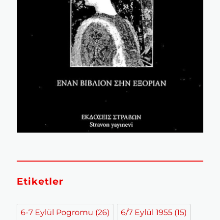
Etiketler
6-7 Eylül Pogromu
(26)
6/7 Eylül 1955
(15)