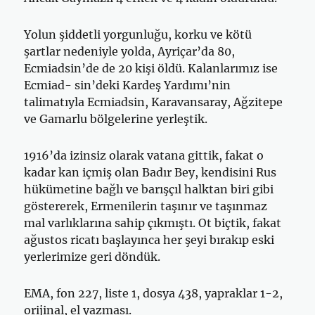
Yolun şiddetli yorgunluğu, korku ve kötü
şartlar nedeniyle yolda, Ayriçar’da 80,
Ecmiadsin’de de 20 kişi öldü. Kalanlarımız ise
Ecmiad- sin’deki Kardeş Yardımı’nin
talimatıyla Ecmiadsin, Karavansaray, Ağzitepe
ve Gamarlu bölgelerine yerleştik.
1916’da izinsiz olarak vatana gittik, fakat o
kadar kan içmiş olan Badır Bey, kendisini Rus
hükümetine bağlı ve barışçıl halktan biri gibi
gös­tererek, Ermenilerin taşınır ve taşınmaz
mal varlıklarına sahip çıkmıştı. Ot biçtik, fakat
ağustos ricatı başlayınca her şeyi bırakıp eski
yerlerimize geri döndük.
EMA, fon 227, liste 1, dosya 438, yapraklar 1-2,
orijinal, el yazması.