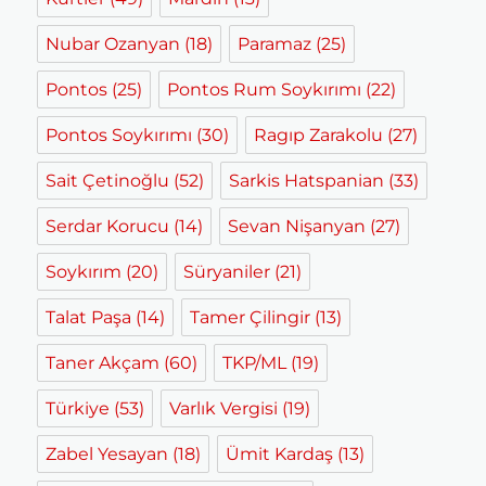
Nubar Ozanyan
(18)
Paramaz
(25)
Pontos
(25)
Pontos Rum Soykırımı
(22)
Pontos Soykırımı
(30)
Ragıp Zarakolu
(27)
Sait Çetinoğlu
(52)
Sarkis Hatspanian
(33)
Serdar Korucu
(14)
Sevan Nişanyan
(27)
Soykırım
(20)
Süryaniler
(21)
Talat Paşa
(14)
Tamer Çilingir
(13)
Taner Akçam
(60)
TKP/ML
(19)
Türkiye
(53)
Varlık Vergisi
(19)
Zabel Yesayan
(18)
Ümit Kardaş
(13)