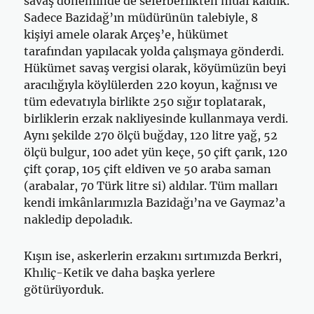
savaş döneminde de seferberlikten muaf kaldık.
Sadece Bazidağ’ın müdürünün talebiyle, 8
kişiyi amele olarak Arçeş’e, hükümet
tarafından yapılacak yolda çalışmaya gönderdi.
Hükümet savaş vergisi olarak, köyümüzün beyi
aracılığıyla köylülerden 220 koyun, kağ­nısı ve
tüm edevatıyla birlikte 250 sığır toplatarak,
birliklerin erzak nakliyesinde kullanmaya verdi.
Aynı şekilde 270 ölçü buğday, 120 litre yağ, 52
ölçü bulgur, 100 adet yün keçe, 50 çift çarık, 120
çift çorap, 105 çift eldiven ve 50 araba saman
(arabalar, 70 Türk litre si) aldılar. Tüm malları
kendi imkânlarımızla Bazidağı’na ve Gaymaz’a
nakledip depoladık.
Kışın ise, askerlerin erzakını sırtımızda Berkri,
Khıliç-Ketik ve daha başka yerlere
götürüyorduk.