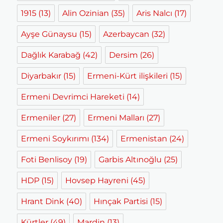
1915
(13)
Alin Ozinian
(35)
Aris Nalcı
(17)
Ayşe Günaysu
(15)
Azerbaycan
(32)
Dağlık Karabağ
(42)
Dersim
(26)
Diyarbakır
(15)
Ermeni-Kürt ilişkileri
(15)
Ermeni Devrimci Hareketi
(14)
Ermeniler
(27)
Ermeni Malları
(27)
Ermeni Soykırımı
(134)
Ermenistan
(24)
Foti Benlisoy
(19)
Garbis Altınoğlu
(25)
HDP
(15)
Hovsep Hayreni
(45)
Hrant Dink
(40)
Hınçak Partisi
(15)
Kürtler
(49)
Mardin
(13)