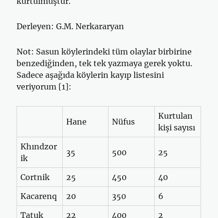
kurtulmuştur.
Derleyen: G.M. Nerkararyan
Not: Sasun köylerindeki tüm olaylar birbirine
benzediğinden, tek tek yazmaya gerek yoktu.
Sadece aşağıda köylerin kayıp listesini
veriyorum [1]:
Kurtulan
Hane
Nüfus
kişi sayısı
Khındzor
35
500
25
ik
Cortnik
25
450
40
Kacarenq
20
350
6
Tatuk
22
400
2