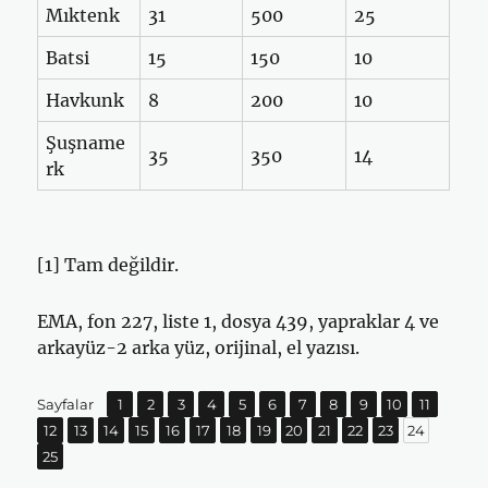
Mıktenk
31
500
25
Batsi
15
150
10
Havkunk
8
200
10
Şuşname
35
350
14
rk
[1] Tam değildir.
EMA, fon 227, liste 1, dosya 439, yapraklar 4 ve
arkayüz-2 arka yüz, orijinal, el yazısı.
Sayfa
Sayfa
,
Sayfa
,
Sayfa
,
Sayfa
,
Sayfa
,
Sayfa
,
Sayfa
,
Sayfa
,
Sayfa
,
Sayfa
,
,
Sayfalar
1
2
3
4
5
6
7
8
9
10
11
Sayfa
Sayfa
,
Sayfa
,
Sayfa
,
Sayfa
,
Sayfa
,
Sayfa
,
Sayfa
,
Sayfa
,
Sayfa
,
Sayfa
,
Sayfa
,
Sayfa
,
,
12
13
14
15
16
17
18
19
20
21
22
23
24
Sayfa
25