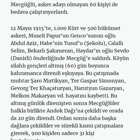
Mecgüğlü, asker adayı olmayan 60 kişiyi de
bedava çalıştırıyorlardı.
12 Mayıs 1915’te, 1.000 Kürt ve 500 hükümet
askeri, Museli Papur’un Genco’sunun oğlu
Abdul Aziz, Habe’nin Yusuf’u (Şekolu), Calallı
Se­lim, Bekarlı Şakımeran, Haydar’ın oğlu Sevdo
(Danirli) önderliğin­de Mecgüğ’e saldırdı. Köyün
silahlı gençleri altmış (60) gün boyunca
kahramanca direndi eşkıyaya. Bu çatışmada
muhtar Şaro Mırtikyan, Ter Gaspar Simonyan,
Gevorg Ter Khaçaturyan, Harutyun Gazaryan,
Melkon Makaryan vd. hayatını kaybetti. Bu
altmış günlük direnişten sonra Mecgüğlüler
halkla birlikte Andok Dağı’na çekildi ve orada
da 20 gün direndi. Ordan sonra daha başka
dağlara çekildiler ve sürekli kısmi çatış­malara
girerek, 900 kişiden sadece 31 kişi