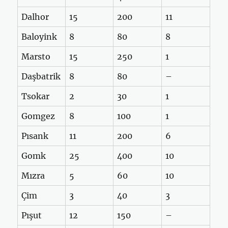
Dalhor
15
200
11
Baloyink
8
80
8
Marsto
15
250
1
Daşbatrik
8
80
–
Tsokar
2
30
1
Gomgez
8
100
1
Pısank
11
200
6
Gomk
25
400
10
Mızra
5
60
10
Çim
3
40
3
Pışut
12
150
–