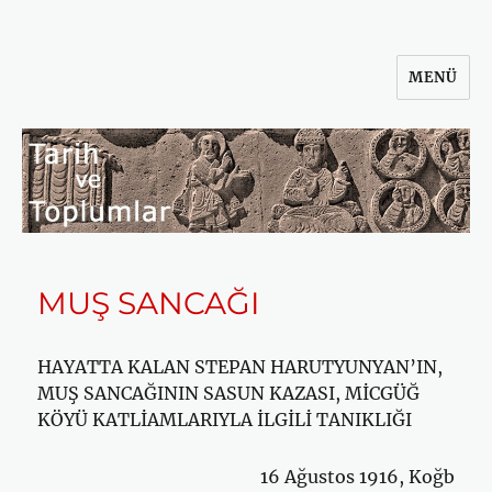
MENÜ
Tarih ve Toplumlar
MUŞ SANCAĞI
HAYATTA KALAN STEPAN HARUTYUNYAN’IN,
MUŞ SANCAĞININ SA­SUN KAZASI, MİCGÜĞ
KÖYÜ KATLİAMLARIYLA İLGİLİ TANIKLIĞI
16 Ağustos 1916, Koğb