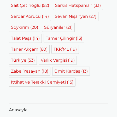
Sait Çetinoğlu
(52)
Sarkis Hatspanian
(33)
Serdar Korucu
(14)
Sevan Nişanyan
(27)
Soykırım
(20)
Süryaniler
(21)
Talat Paşa
(14)
Tamer Çilingir
(13)
Taner Akçam
(60)
TKP/ML
(19)
Türkiye
(53)
Varlık Vergisi
(19)
Zabel Yesayan
(18)
Ümit Kardaş
(13)
İttihat ve Terakki Cemiyeti
(15)
Anasayfa