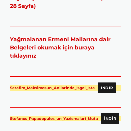
28 Sayfa)
Yağmalanan Ermeni Mallarına dair
Belgeleri okumak için buraya
tıklayınız
Serafim_Maksimosun_Anilarinda_Isgal_Ista
İNDIR
Stefanos_Papadopulos_un_Yazismalari_Muta
İNDIR