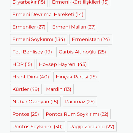
Diyarbakır
(15)
Ermeni-Kürt ilişkileri
(15)
Ermeni Devrimci Hareketi
(14)
Ermeniler
(27)
Ermeni Malları
(27)
Ermeni Soykırımı
(134)
Ermenistan
(24)
Foti Benlisoy
(19)
Garbis Altınoğlu
(25)
HDP
(15)
Hovsep Hayreni
(45)
Hrant Dink
(40)
Hınçak Partisi
(15)
Kürtler
(49)
Mardin
(13)
Nubar Ozanyan
(18)
Paramaz
(25)
Pontos
(25)
Pontos Rum Soykırımı
(22)
Pontos Soykırımı
(30)
Ragıp Zarakolu
(27)