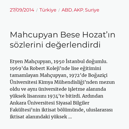
Yayın
Kategoriler
Etiketler
27/09/2014
Türkiye
ABD
AKP
Suriye
,
,
tarihi
Mahcupyan Bese Hozat’ın
sözlerini değerlendirdi
Etyen Mahçupyan, 1950 İstanbul doğumlu.
1969’da Robert Koleji’nde lise eğitimini
tamamlayan Mahçupyan, 1972’de Boğaziçi
Üniversitesi Kimya Mühendisliği’nden mezun
oldu ve aynı üniversitede işletme alanında
yüksek lisansını 1974’te bitirdi. Ardından
Ankara Üniversitesi Siyasal Bilgiler
Fakültesi’nin iktisat bölümünde, uluslararası
iktisat alanındaki yüksek …