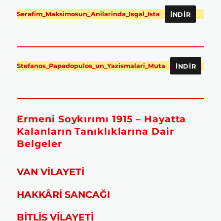
Serafim_Maksimosun_Anilarinda_Isgal_Ista
İNDIR
Stefanos_Papadopulos_un_Yazismalari_Muta
İNDIR
Ermeni Soykırımı 1915 – Hayatta
Kalanların Tanıklıklarına Dair
Belgeler
VAN VİLAYETİ
HAKKÂRİ SANCAĞI
BİTLİS VİLAYETİ