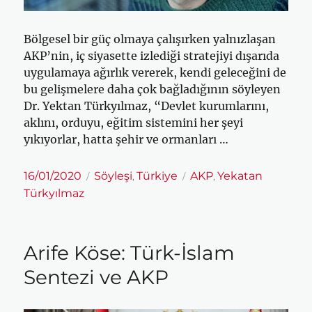
Bölgesel bir güç olmaya çalışırken yalnızlaşan
AKP’nin, iç siyasette izlediği stratejiyi dışarıda
uygulamaya ağırlık vererek, kendi geleceğini de
bu gelişmelere daha çok bağladığının söyleyen
Dr. Yektan Türkyılmaz, “Devlet kurumlarını,
aklını, orduyu, eğitim sistemini her şeyi
yıkıyorlar, hatta şehir ve ormanları …
Yayın
Kategoriler
Etiketler
16/01/2020
Söyleşi
Türkiye
AKP
Yekatan
,
,
tarihi
Türkyılmaz
Arife Köse: Türk-İslam
Sentezi ve AKP