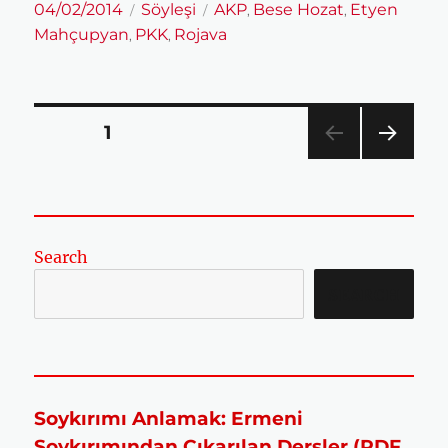
Yayın
Kategoriler
Etiketler
04/02/2014
Söyleşi
AKP
Bese Hozat
Etyen
,
,
tarihi
Mahçupyan
PKK
Rojava
,
,
Yazı
SAYFA
1
sayfalaması
SON
RAKI
SAYF
A
Search
SEARCH
Soykırımı Anlamak: Ermeni
Soykırımından Çıkarılan Dersler (PDF