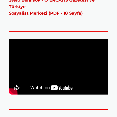
Stefo Benlisoy - O ERGATİS Gazetesi ve
Türkiye
Sosyalist Merkezi (PDF - 18 Sayfa)