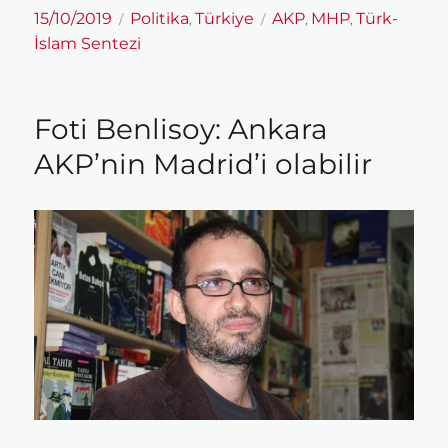
Yayın
Kategoriler
Etiketler
15/10/2019
Politika
Türkiye
AKP
MHP
Türk-
,
,
,
tarihi
İslam Sentezi
Foti Benlisoy: Ankara
AKP’nin Madrid’i olabilir