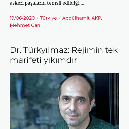
askeri paşaların temsil edildiği …
Yayın
Kategoriler
Etiketler
19/06/2020
Türkiye
Abdülhamit
AKP
,
,
tarihi
Mehmet Can
Dr. Türkyılmaz: Rejimin tek
marifeti yıkımdır