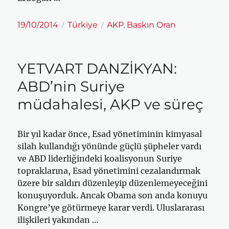
Yayın
Kategoriler
Etiketler
19/10/2014
Türkiye
AKP
Baskın Oran
,
tarihi
YETVART DANZİKYAN:
ABD’nin Suriye
müdahalesi, AKP ve süreç
Bir yıl kadar önce, Esad yönetiminin kimyasal
silah kullandığı yönünde güçlü şüpheler vardı
ve ABD liderliğindeki koalisyonun Suriye
topraklarına, Esad yönetimini cezalandırmak
üzere bir saldırı düzenleyip düzenlemeyeceğini
konuşuyorduk. Ancak Obama son anda konuyu
Kongre’ye götürmeye karar verdi. Uluslararası
ilişkileri yakından …