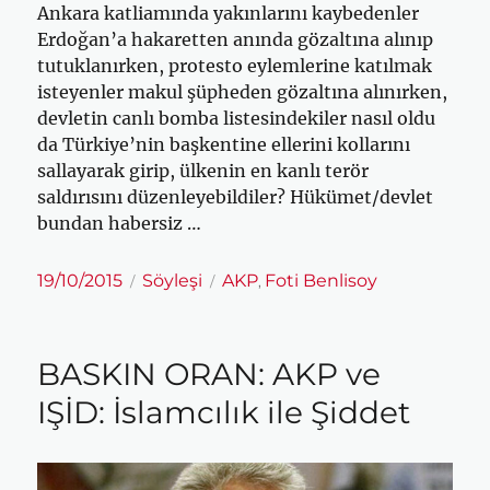
Ankara katliamında yakınlarını kaybedenler
Erdoğan’a hakaretten anında gözaltına alınıp
tutuklanırken, protesto eylemlerine katılmak
isteyenler makul şüpheden gözaltına alınırken,
devletin canlı bomba listesindekiler nasıl oldu
da Türkiye’nin başkentine ellerini kollarını
sallayarak girip, ülkenin en kanlı terör
saldırısını düzenleyebildiler? Hükümet/devlet
bundan habersiz …
Yayın
Kategoriler
Etiketler
19/10/2015
Söyleşi
AKP
Foti Benlisoy
,
tarihi
BASKIN ORAN: AKP ve
IŞİD: İslamcılık ile Şiddet