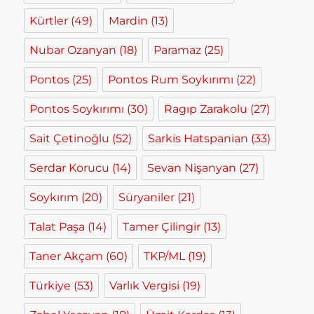
Kürtler
(49)
Mardin
(13)
Nubar Ozanyan
(18)
Paramaz
(25)
Pontos
(25)
Pontos Rum Soykırımı
(22)
Pontos Soykırımı
(30)
Ragıp Zarakolu
(27)
Sait Çetinoğlu
(52)
Sarkis Hatspanian
(33)
Serdar Korucu
(14)
Sevan Nişanyan
(27)
Soykırım
(20)
Süryaniler
(21)
Talat Paşa
(14)
Tamer Çilingir
(13)
Taner Akçam
(60)
TKP/ML
(19)
Türkiye
(53)
Varlık Vergisi
(19)