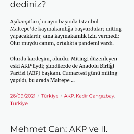
dediniz?
Aşıkarşıtları,bu ayın başında İstanbul
Maltepe’de kaymakamlığa başvurdular; miting
yapacaklardı; ama kaymakamlık izin vermedi:
Olur muydu canım, ortalıkta pandemi vardı.
Olurdu kardeşim, olurdu: Mitingi düzenleyen
eski AKP’liydi; şimdilerde de Anadolu Birliği
Partisi (ABP) başkanı. Cumartesi günü miting
yapıldı, bu arada Maltepe …
Yayın
Kategoriler
Etiketler
26/09/2021
Türkiye
AKP
Kadir Cangızbay
,
,
tarihi
Türkiye
Mehmet Can: AKP ve II.