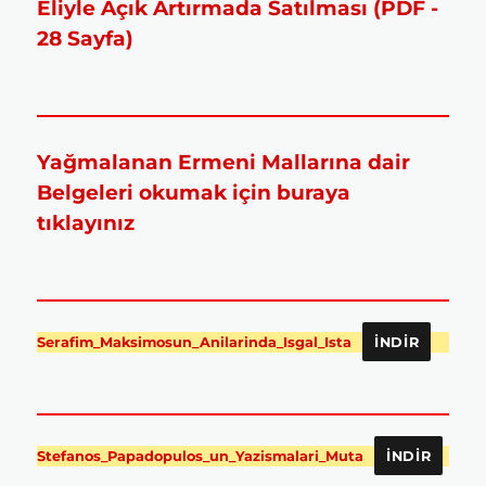
Eliyle Açık Artırmada Satılması (PDF -
28 Sayfa)
Yağmalanan Ermeni Mallarına dair
Belgeleri okumak için buraya
tıklayınız
Serafim_Maksimosun_Anilarinda_Isgal_Ista
İNDIR
Stefanos_Papadopulos_un_Yazismalari_Muta
İNDIR