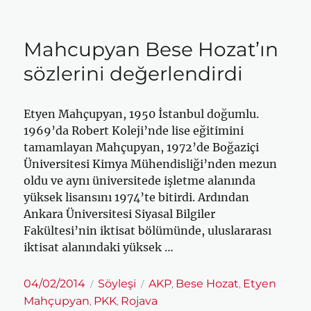
Mahcupyan Bese Hozat’ın
sözlerini değerlendirdi
Etyen Mahçupyan, 1950 İstanbul doğumlu.
1969’da Robert Koleji’nde lise eğitimini
tamamlayan Mahçupyan, 1972’de Boğaziçi
Üniversitesi Kimya Mühendisliği’nden mezun
oldu ve aynı üniversitede işletme alanında
yüksek lisansını 1974’te bitirdi. Ardından
Ankara Üniversitesi Siyasal Bilgiler
Fakültesi’nin iktisat bölümünde, uluslararası
iktisat alanındaki yüksek …
Yayın
Kategoriler
Etiketler
04/02/2014
Söyleşi
AKP
Bese Hozat
Etyen
,
,
tarihi
Mahçupyan
PKK
Rojava
,
,