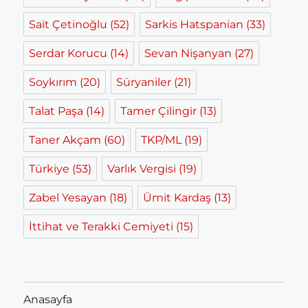
Sait Çetinoğlu
(52)
Sarkis Hatspanian
(33)
Serdar Korucu
(14)
Sevan Nişanyan
(27)
Soykırım
(20)
Süryaniler
(21)
Talat Paşa
(14)
Tamer Çilingir
(13)
Taner Akçam
(60)
TKP/ML
(19)
Türkiye
(53)
Varlık Vergisi
(19)
Zabel Yesayan
(18)
Ümit Kardaş
(13)
İttihat ve Terakki Cemiyeti
(15)
Anasayfa