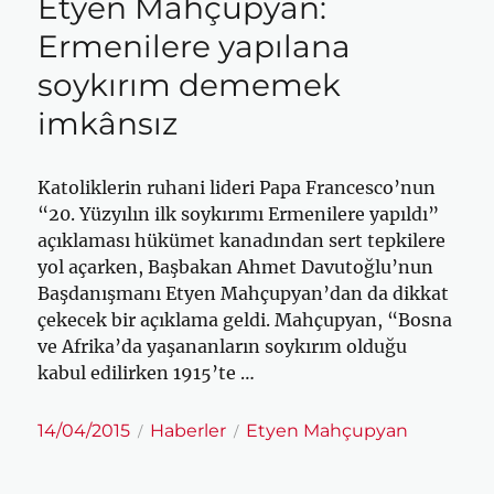
Etyen Mahçupyan:
Ermenilere yapılana
soykırım dememek
imkânsız
Katoliklerin ruhani lideri Papa Francesco’nun
“20. Yüzyılın ilk soykırımı Ermenilere yapıldı”
açıklaması hükümet kanadından sert tepkilere
yol açarken, Başbakan Ahmet Davutoğlu’nun
Başdanışmanı Etyen Mahçupyan’dan da dikkat
çekecek bir açıklama geldi. Mahçupyan, “Bosna
ve Afrika’da yaşananların soykırım olduğu
kabul edilirken 1915’te …
Yayın
Kategoriler
Etiketler
14/04/2015
Haberler
Etyen Mahçupyan
tarihi