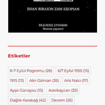
Etiketler
6-7 Eylül Pogromu
(26)
6/7 Eylül 1955
(15)
1915
(13)
Alin Ozinian
(35)
Aris Nalcı
(17)
Ayşe Günaysu
(15)
Azerbaycan
(32)
Dağlık Karabağ
(42)
Dersim
(26)