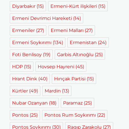
Diyarbakır
(15)
Ermeni-Kürt ilişkileri
(15)
Ermeni Devrimci Hareketi
(14)
Ermeniler
(27)
Ermeni Malları
(27)
Ermeni Soykırımı
(134)
Ermenistan
(24)
Foti Benlisoy
(19)
Garbis Altınoğlu
(25)
HDP
(15)
Hovsep Hayreni
(45)
Hrant Dink
(40)
Hınçak Partisi
(15)
Kürtler
(49)
Mardin
(13)
Nubar Ozanyan
(18)
Paramaz
(25)
Pontos
(25)
Pontos Rum Soykırımı
(22)
Pontos Soykırımı
(30)
Ragıp Zarakolu
(27)