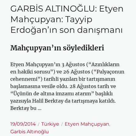
GARBİS ALTINOĞLU: Etyen
Mahçupyan: Tayyip
Erdoğan’ın son danışmanı
Mahçupyan’ın söyledikleri
Etyen Mahçupyan’ın 3 Ağustos (“Azınlıkların
en hakiki sorusu”) ve 26 Ağustos (“Palyaçonun
cehennemi”) tarihli yazıları bir tartışmanın
başlamasına vesile oldu. 28 Ağustos tarih ve
“Üçünün de altına imzamı atarım” başlıklı
yazısıyla Halil Berktay da tartışmaya katıldı.
Berktay bu …
Yayın
Kategoriler
Etiketler
19/09/2014
Türkiye
Etyen Mahçupyan
,
tarihi
Garbis Altınoğlu