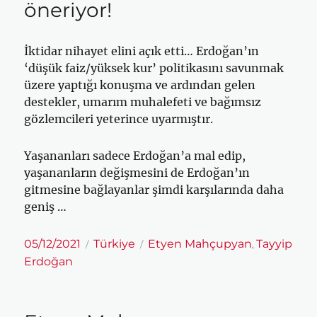
öneriyor!
İktidar nihayet elini açık etti… Erdoğan’ın
‘düşük faiz/yüksek kur’ politikasını savunmak
üzere yaptığı konuşma ve ardından gelen
destekler, umarım muhalefeti ve bağımsız
gözlemcileri yeterince uyarmıştır.
Yaşananları sadece Erdoğan’a mal edip,
yaşananların değişmesini de Erdoğan’ın
gitmesine bağlayanlar şimdi karşılarında daha
geniş …
Yayın
Kategoriler
Etiketler
05/12/2021
Türkiye
Etyen Mahçupyan
Tayyip
,
tarihi
Erdoğan