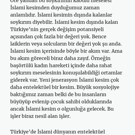
Öte yandan bu soykırımın kabulü meselesi
İslami kesimden duyduğumuz zaman
anlamlıdır. İslami kesimin dışında kalanlar
soykırım diyebilir. İslami kesim dışında kalan
Türkiye’nin gerçek değişim potansiyeli
açısından çok fazla bir değeri yok. Bence
laiklerin veya solcuların bir değeri yok şu anda.
İslami kesim içerisinde böyle bir akım var. Ama
bu akım göreceli biraz daha zayıf. Örneğin
başörtülü kadın hareketi içinde daha rahat
soykırım meselesinin konuşulabildiği ortamlar
giderek var. Yeni jenerasyon İslami kesim çok
daha entelektüel bir kesim. Büyük sosyolojiye
baktığımız zaman belki de bu insanların
büyüyüp evlenip çocuk sahibi olduklarında
ancak İslami kesim o olgunluğa gelecek. Bu
işler biraz nesil alan işler.
Türkiye’de İslami dünyanın entelektüel