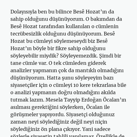
Dolayısıyla ben bu bilince Besê Hozat’ın da
sahip olduğunu düşünüyorum. O bakımdan da
Besê Hozat tarafından kullanılan o cümlenin
tecrübesizlik olduğunu düşünüyorum. Besê
Hozat bu cümleyi söylemeseydi biz Besê
Hozat’ın böyle bir fikre sahip olduğunu
söyleyebilir miydik? Söyleyemezdik. Şimdi bir
tane cümle var. O tek cümleden giderek
analizler yapmanın çok da mantıklı olmadığını
düşünüyorum. Hatta şunu söyleyeyim bazı
siyasetçiler için o cümleyi 10 kere tekrarlasa bile
o analizi yapmanın doğru olmadığını akılda
tutmak lazım. Mesela Tayyip Erdoğan Öcalan’ın
asılması gerektiğini söylerken, Öcalan ile
görüşmeler yapıyordu. Siyasetçi olduğunuz
zaman neyi söylediğiniz değil neyi niçin
söylediğiniz ön plana çıkıyor. Yani sadece
sözlerle siyasetin tahlili yapılamaz. Özellikle de