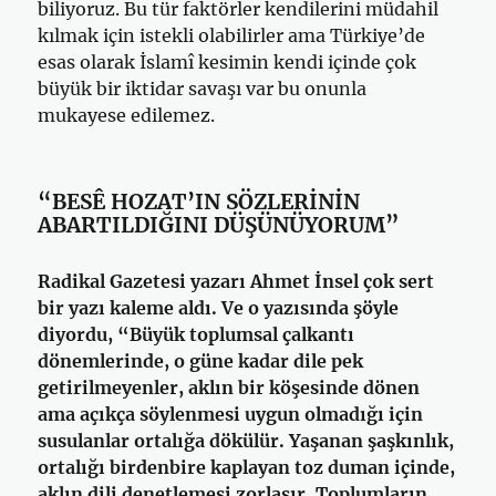
biliyoruz. Bu tür faktörler kendilerini müdahil
kılmak için istekli olabilirler ama Türkiye’de
esas olarak İslamî kesimin kendi içinde çok
büyük bir iktidar savaşı var bu onunla
mukayese edilemez.
“BESÊ HOZAT’IN SÖZLERİNİN
ABARTILDIĞINI DÜŞÜNÜYORUM”
Radikal Gazetesi yazarı Ahmet İnsel çok sert
bir yazı kaleme aldı. Ve o yazısında şöyle
diyordu, “Büyük toplumsal çalkantı
dönemlerinde, o güne kadar dile pek
getirilmeyenler, aklın bir köşesinde dönen
ama açıkça söylenmesi uygun olmadığı için
susulanlar ortalığa dökülür. Yaşanan şaşkınlık,
ortalığı birdenbire kaplayan toz duman içinde,
aklın dili denetlemesi zorlaşır. Toplumların