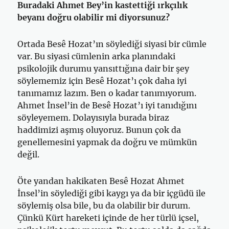
Buradaki Ahmet Bey’in kastettiği ırkçılık
beyanı doğru olabilir mi diyorsunuz?
Ortada Besê Hozat’ın söylediği siyasi bir cümle
var. Bu siyasi cümlenin arka planındaki
psikolojik durumu yansıttığına dair bir şey
söylememiz için Besê Hozat’ı çok daha iyi
tanımamız lazım. Ben o kadar tanımıyorum.
Ahmet İnsel’in de Besê Hozat’ı iyi tanıdığını
söyleyemem. Dolayısıyla burada biraz
haddimizi aşmış oluyoruz. Bunun çok da
genellemesini yapmak da doğru ve mümkün
değil.
Öte yandan hakikaten Besê Hozat Ahmet
İnsel’in söylediği gibi kaygı ya da bir içgüdü ile
söylemiş olsa bile, bu da olabilir bir durum.
Çünkü Kürt hareketi içinde de her türlü içsel,