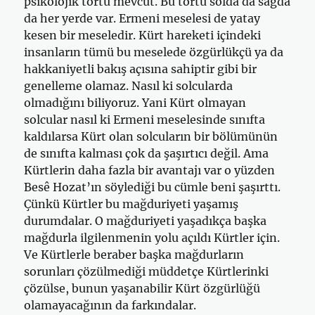
psikolojik tortu mevcut. Bu tortu solda da sağda
da her yerde var. Ermeni meselesi de yatay
kesen bir meseledir. Kürt hareketi içindeki
insanların tümü bu meselede özgürlükçü ya da
hakkaniyetli bakış açısına sahiptir gibi bir
genelleme olamaz. Nasıl ki solcularda
olmadığını biliyoruz. Yani Kürt olmayan
solcular nasıl ki Ermeni meselesinde sınıfta
kaldılarsa Kürt olan solcuların bir bölümünün
de sınıfta kalması çok da şaşırtıcı değil. Ama
Kürtlerin daha fazla bir avantajı var o yüzden
Besê Hozat’ın söylediği bu cümle beni şaşırttı.
Çünkü Kürtler bu mağduriyeti yaşamış
durumdalar. O mağduriyeti yaşadıkça başka
mağdurla ilgilenmenin yolu açıldı Kürtler için.
Ve Kürtlerle beraber başka mağdurların
sorunları çözülmediği müddetçe Kürtlerinki
çözülse, bunun yaşanabilir Kürt özgürlüğü
olamayacağının da farkındalar.