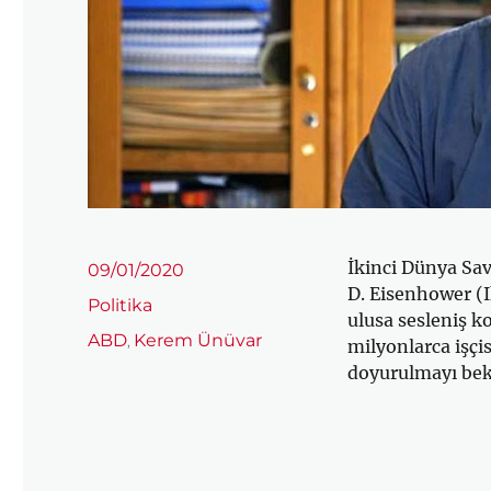
İkinci Dünya Sa
Yayın
09/01/2020
tarihi
D. Eisenhower (I
Kategoriler
Politika
ulusa sesleniş k
Etiketler
ABD
Kerem Ünüvar
,
milyonlarca işçis
doyurulmayı bek