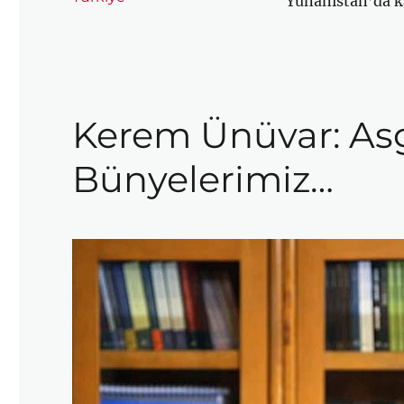
Yunanistan’da k
Kerem Ünüvar: Asg
Bünyelerimiz…