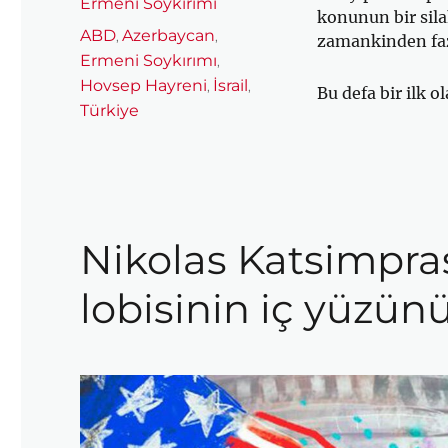
Ermeni Soykırımı
konunun bir sila
Etiketler
ABD
Azerbaycan
,
,
zamankinden faz
Ermeni Soykırımı
,
Hovsep Hayreni
İsrail
,
,
Bu defa bir ilk 
Türkiye
Nikolas Katsimpra
lobisinin iç yüzü