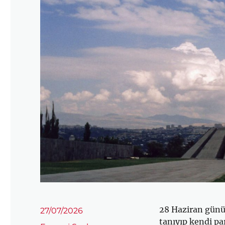
28 Haziran günü 
Yayın
27/07/2026
tarihi
tanıyıp kendi p
Kategoriler