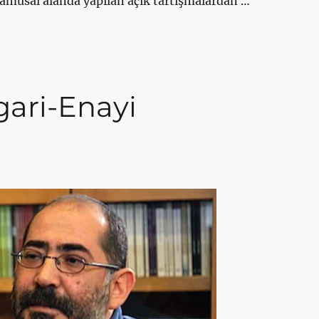
amusal alanda yapılan açık tartışmalardan …
ari-Enayi