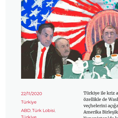
Türkiye ile kriz
Yayın
22/11/2020
tarihi
özellikle de Was
Kategoriler
Türkiye
veçhelerini açığ
Etiketler
ABD
Türk Lobisi
,
,
Amerika Birleşik
Türkiye