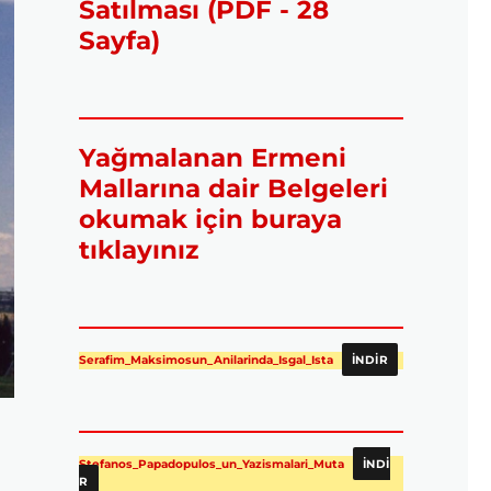
Satılması (PDF - 28
Sayfa)
Yağmalanan Ermeni
Mallarına dair Belgeleri
okumak için buraya
tıklayınız
Serafim_Maksimosun_Anilarinda_Isgal_Ista
İNDIR
Stefanos_Papadopulos_un_Yazismalari_Muta
İNDI
R