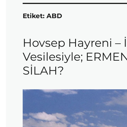
Etiket:
ABD
Hovsep Hayreni – İs
Vesilesiyle; ERME
SİLAH?