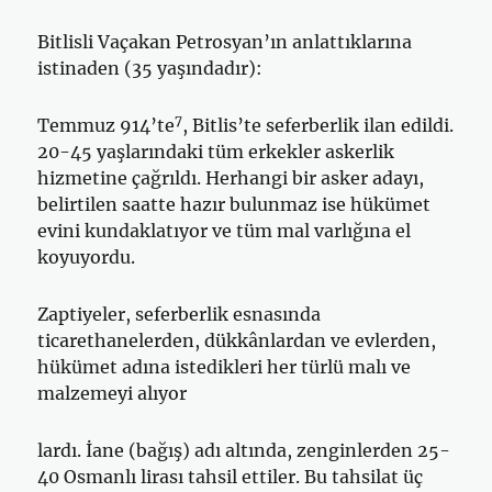
Bitlisli Vaçakan Petrosyan’ın anlattıklarına
istinaden (35 yaşındadır):
7
Temmuz 914’te
, Bitlis’te seferberlik ilan edildi.
20-45 yaşlarındaki tüm erkekler askerlik
hizmetine çağrıldı. Herhangi bir asker adayı,
belir­tilen saatte hazır bulunmaz ise hükümet
evini kundaklatıyor ve tüm mal varlığına el
koyuyordu.
Zaptiyeler, seferberlik esnasında
ticarethanelerden, dükkânlardan ve evlerden,
hükümet adına istedikleri her türlü malı ve
malzemeyi alıyor­
lardı. İane (bağış) adı altında, zenginlerden 25-
40 Osmanlı lirası tahsil ettiler. Bu tahsilat üç