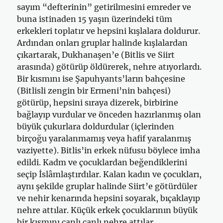
sayım “defterinin” getirilmesini em­reder ve
buna istinaden 15 yaşın üzerindeki tüm
erkekleri toplatır ve hep­sini kışlalara doldurur.
Ardından onları gruplar halinde kışlalardan
çıkar­tarak, Dukhanaşen’e (Bitlis ve Siirt
arasında) götürüp öldürerek, nehre atıyorlardı.
Bir kısmını ise Şapuhyants’ların bahçesine
(Bitlisli zengin bir Ermeni’nin bahçesi)
götürüp, hepsini sıraya dizerek, birbirine
bağlayıp vurdular ve önceden hazırlanmış olan
büyük çukurlara doldurdular (içle­rinden
birçoğu yaralanmamış veya hafif yaralanmış
vaziyette). Bitlis’in erkek nüfusu böylece imha
edildi. Kadm ve çocuklardan beğendiklerini
seçip İslâmlaştırdılar. Kalan kadın ve çocukları,
aynı şekilde gruplar ha­linde Siirt’e götürdüler
ve nehir kenarında hepsini soyarak, bıçaklayıp
nehre attılar. Küçük erkek çocuklarının büyük
bir kısmını canlı canlı neh­re attılar.