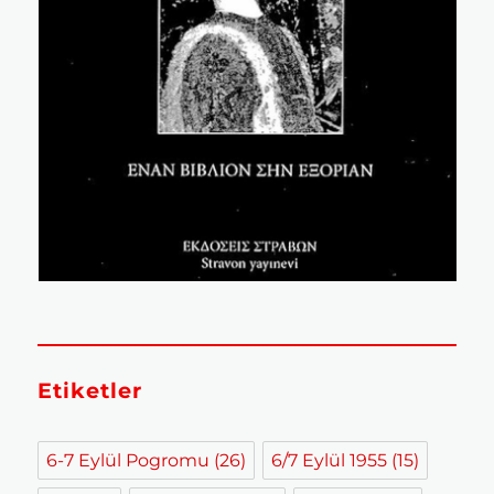
Etiketler
6-7 Eylül Pogromu
(26)
6/7 Eylül 1955
(15)