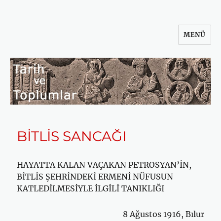
MENÜ
Tarih ve Toplumlar
BİTLİS SANCAĞI
HAYATTA KALAN VAÇAKAN PETROSYAN’İN,
BİTLİS ŞEHRİNDEKİ ER­MENİ NÜFUSUN
KATLEDİLMESİYLE İLGİLİ TANIKLIĞI
8 Ağustos 1916, Bılur