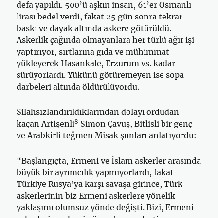
defa yapıldı. 500’ü aşkın insan, 61’er Osmanlı
lirası bedel verdi, fakat 25 gün sonra tekrar
baskı ve dayak altında askere götü­rüldü.
Askerlik çağında olmayanlara her türlü ağır işi
yaptırıyor, sırtlarına gıda ve mühimmat
yükleyerek Hasankale, Erzurum vs. kadar
sürüyorlar­dı. Yükünü götüremeyen ise sopa
darbeleri altında öldürülüyordu.
Silahsızlandırıldıklarmdan dolayı ordudan
8
kaçan Artişenli
Simon Çavuş, Bitlisli bir genç
ve Arabkirli teğmen Misak şunları anlatıyordu:
“Başlangıçta, Ermeni ve İslam askerler arasında
büyük bir ayrımcılık yapmıyorlardı, fakat
Türkiye Rusya’ya karşı savaşa girince, Türk
asker­lerinin biz Ermeni askerlere yönelik
yaklaşımı olumsuz yönde değişti. Bizi, Ermeni