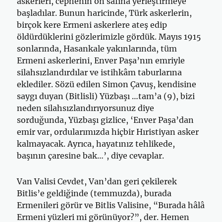
askerleri, cephenin ön safına yerleştirmeye
başladılar. Bu­nun haricinde, Türk askerlerin,
birçok kere Ermeni askerlere ateş edip
öldürdüklerini gözlerimizle gördük. Mayıs 1915
sonlarında, Hasankale yakınlarında, tüm
Ermeni askerlerini, Enver Paşa’nın emriyle
silahsız­landırdılar ve istihkâm taburlarına
eklediler. Sözü edilen Simon Çavuş, kendisine
saygı duyan (Bitlisli) Yüzbaşı …tam’a (9), bizi
neden silahsız­landırıyorsunuz diye
sorduğunda, Yüzbaşı gizlice, ‘Enver Paşa’dan
emir var, ordularımızda hiçbir Hıristiyan asker
kalmayacak. Ayrıca, hayatınız tehlikede,
başının çaresine bak…’, diye cevaplar.
Van Valisi Cevdet, Van’dan geri çekilerek
Bitlis’e geldiğinde (tem­muzda), burada
Ermenileri görür ve Bitlis Valisine, “Burada hâlâ
Ermeni yüzleri mi görünüyor?”, der. Hemen