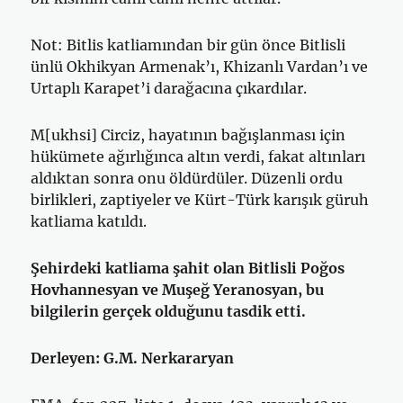
Not: Bitlis katliamından bir gün önce Bitlisli
ünlü Okhikyan Armenak’ı, Khizanlı Vardan’ı ve
Urtaplı Karapet’i darağacına çıkardılar.
M[ukhsi] Circiz, hayatının bağışlanması için
hükümete ağırlığınca altın verdi, fakat altınları
aldıktan sonra onu öldürdüler. Düzenli ordu
birlikle­ri, zaptiyeler ve Kürt-Türk karışık güruh
katliama katıldı.
Şehirdeki katliama şahit olan Bitlisli Poğos
Hovhannesyan ve Muşeğ Yeranosyan, bu
bilgilerin gerçek olduğunu tasdik etti.
Derleyen: G.M. Nerkararyan