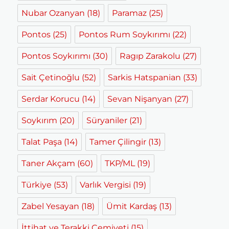
Nubar Ozanyan
(18)
Paramaz
(25)
Pontos
(25)
Pontos Rum Soykırımı
(22)
Pontos Soykırımı
(30)
Ragıp Zarakolu
(27)
Sait Çetinoğlu
(52)
Sarkis Hatspanian
(33)
Serdar Korucu
(14)
Sevan Nişanyan
(27)
Soykırım
(20)
Süryaniler
(21)
Talat Paşa
(14)
Tamer Çilingir
(13)
Taner Akçam
(60)
TKP/ML
(19)
Türkiye
(53)
Varlık Vergisi
(19)
Zabel Yesayan
(18)
Ümit Kardaş
(13)
İttihat ve Terakki Cemiyeti
(15)