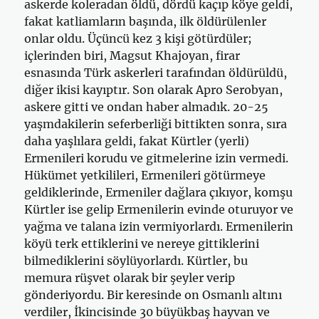
askerde koleradan öldü, dördü kaçıp köye geldi,
fakat katliamların başında, ilk öldürülenler
onlar oldu. Üçüncü kez 3 kişi götürdüler;
içlerinden biri, Magsut Khajoyan, firar
esnasında Türk askerleri tarafından öldürüldü,
diğer ikisi kayıptır. Son olarak Apro Serobyan,
askere gitti ve ondan ha­ber almadık. 20-25
yaşmdakilerin seferberliği bittikten sonra, sıra
daha yaşlılara geldi, fakat Kürtler (yerli)
Ermenileri korudu ve gitmelerine izin vermedi.
Hükümet yetkilileri, Ermenileri götürmeye
geldiklerinde, Ermeniler dağlara çıkıyor, komşu
Kürtler ise gelip Ermenilerin evinde oturuyor ve
yağma ve talana izin vermiyorlardı. Ermenilerin
köyü terk ettiklerini ve nereye gittiklerini
bilmediklerini söylüyorlardı. Kürtler, bu
memura rüşvet olarak bir şeyler verip
gönderiyordu. Bir keresinde on Osmanlı altını
verdiler, İkincisinde 30 büyükbaş hayvan ve