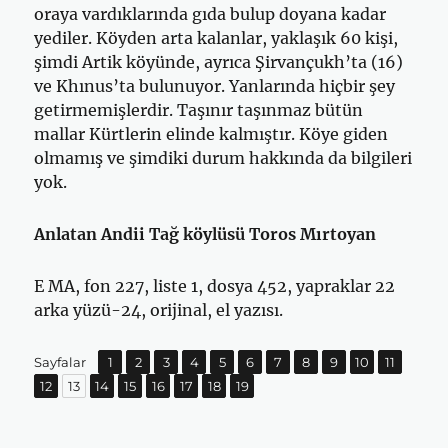
oraya vardıklarında gıda bulup doyana kadar
yediler. Köyden arta kalanlar, yaklaşık 60 kişi,
şimdi Artik köyünde, ayrıca Şirvançukh’ta (16)
ve Khınus’ta bulunuyor. Yanların­da hiçbir şey
getirmemişlerdir. Taşınır taşınmaz bütün
mallar Kürtlerin elinde kalmıştır. Köye giden
olmamış ve şimdiki durum hakkında da bil­gileri
yok.
Anlatan Andii Tağ köylüsü Toros Mırtoyan
E MA, fon 227, liste 1, dosya 452, yapraklar 22
arka yüzü-24, orijinal, el yazısı.
Sayfa
Sayfa
,
Sayfa
,
Sayfa
,
Sayfa
,
Sayfa
,
Sayfa
,
Sayfa
,
Sayfa
,
Sayfa
,
Sayfa
,
,
Sayfalar
1
2
3
4
5
6
7
8
9
10
11
Sayfa
Sayfa
,
Sayfa
,
Sayfa
,
Sayfa
,
Sayfa
,
Sayfa
,
Sayfa
,
12
13
14
15
16
17
18
19