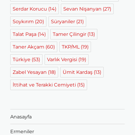
Serdar Korucu
(14)
Sevan Nişanyan
(27)
Soykırım
(20)
Süryaniler
(21)
Talat Paşa
(14)
Tamer Çilingir
(13)
Taner Akçam
(60)
TKP/ML
(19)
Türkiye
(53)
Varlık Vergisi
(19)
Zabel Yesayan
(18)
Ümit Kardaş
(13)
İttihat ve Terakki Cemiyeti
(15)
Anasayfa
Ermeniler