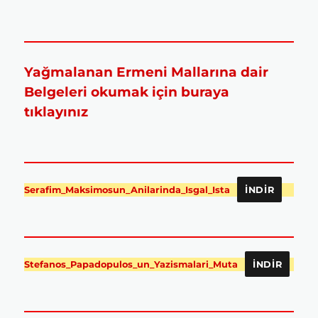
Yağmalanan Ermeni Mallarına dair
Belgeleri okumak için buraya
tıklayınız
Serafim_Maksimosun_Anilarinda_Isgal_Ista
İNDIR
Stefanos_Papadopulos_un_Yazismalari_Muta
İNDIR