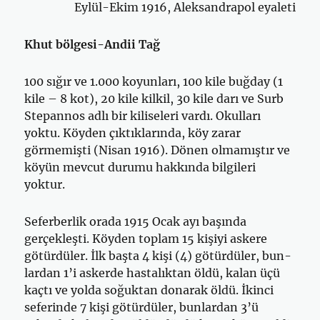
Eylül-Ekim 1916, Aleksandrapol eyaleti
Khut bölgesi-Andii Tağ
100 sığır ve 1.000 koyunları, 100 kile buğday (1
kile – 8 kot), 20 kile kilkil, 30 kile darı ve Surb
Stepannos adlı bir kiliseleri vardı. Okulları
yoktu. Köyden çıktıklarında, köy zarar
görmemişti (Nisan 1916). Dönen olmamıştır ve
köyün mevcut durumu hakkında bilgileri
yoktur.
Seferberlik orada 1915 Ocak ayı başında
gerçekleşti. Köyden top­lam 15 kişiyi askere
götürdüler. İlk başta 4 kişi (4) götürdüler, bun­
lardan 1’i askerde hastalıktan öldü, kalan üçü
kaçtı ve yolda soğuktan donarak öldü. İkinci
seferinde 7 kişi götürdüler, bunlardan 3’ü