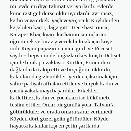
mı, evde mi diye talimat veriyor­lardı. Evlerde
kime rast gelirlerse öldürüyorlardı, ayrımsız,
kadın veya erkek, yaşlı veya çocuk. Köylülerden
kaçabilen kaçtı, dağa gitti. Gece bastırınca,
Karapet Khaçikyan, katliamın sonuçlarını
öğrenmek ve biraz yiyecek bulmak için köye
indi. Köyün papazının evine girdi ve 16 ceset
saydı – hepsinin de boğazları kesilmişti. Dehşet
içinde bırakıp uzaklaştı. Kürtler, Ermenileri
dağlarda da takip etti ve birçoğunu öldürdü,
kalanları da gizlendikleri yerden çıkarmak için,
sahte padişah affı ilan ettiler ve birçok kadm ve
çocuk yakalamayı başardılar. Erkekleri
katlettiler, ka­dın ve çocukları ise hükümete
teslim ettiler. Onlar bir günlük yola, Tat­van’a
götürüldüler ve orada onlara zarar verilmedi.
Köyden dört güzel gelin götürdüler. Köyde
hayatta kalanlar kışı en çetin şartlarda