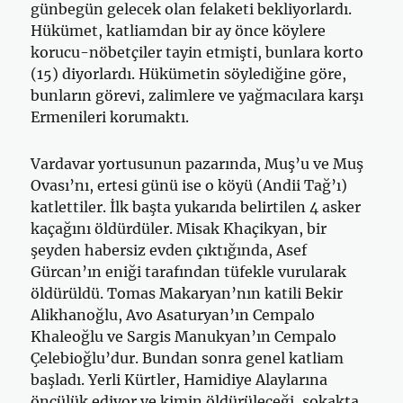
günbegün gelecek olan felaketi bekliyor­lardı.
Hükümet, katliamdan bir ay önce köylere
korucu-nöbetçiler tayin etmişti, bunlara korto
(15) diyorlardı. Hükümetin söylediğine göre,
bunların görevi, zalimlere ve yağmacılara karşı
Ermenileri korumaktı.
Vardavar yortusunun pazarında, Muş’u ve Muş
Ovası’nı, ertesi günü ise o köyü (Andii Tağ’ı)
katlettiler. İlk başta yukarıda belirtilen 4 asker
kaçağını öldürdüler. Misak Khaçikyan, bir
şeyden habersiz evden çıktı­ğında, Asef
Gürcan’ın eniği tarafından tüfekle vurularak
öldürüldü. To­mas Makaryan’nın katili Bekir
Alikhanoğlu, Avo Asaturyan’ın Cempalo
Khaleoğlu ve Sargis Manukyan’ın Cempalo
Çelebioğlu’dur. Bundan sonra genel katliam
başladı. Yerli Kürtler, Hamidiye Alaylarına
öncülük ediyor ve kimin öldürüleceği, sokakta