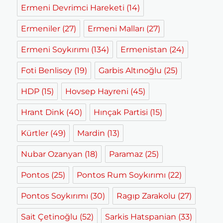
Ermeni Devrimci Hareketi
(14)
Ermeniler
(27)
Ermeni Malları
(27)
Ermeni Soykırımı
(134)
Ermenistan
(24)
Foti Benlisoy
(19)
Garbis Altınoğlu
(25)
HDP
(15)
Hovsep Hayreni
(45)
Hrant Dink
(40)
Hınçak Partisi
(15)
Kürtler
(49)
Mardin
(13)
Nubar Ozanyan
(18)
Paramaz
(25)
Pontos
(25)
Pontos Rum Soykırımı
(22)
Pontos Soykırımı
(30)
Ragıp Zarakolu
(27)
Sait Çetinoğlu
(52)
Sarkis Hatspanian
(33)