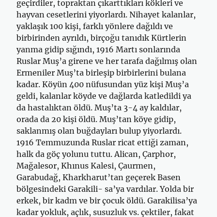
geçirdiler, topraktan çıkarttıkları kökleri ve
hayvan cesetlerini yiyorlardı. Nihayet kalanlar,
yaklaşık 100 kişi, farklı yönlere dağıldı ve
birbirinden ayrıldı, birçoğu tanıdık Kürtlerin
yanma gidip sığındı, 1916 Martı sonlarında
Ruslar Muş’a girene ve her tarafa dağılmış olan
Ermeniler Muş’ta birleşip birbirlerini bulana
kadar. Köyün 400 nüfusundan yüz kişi Muş’a
geldi, kalanlar köyde ve dağlarda katledildi ya
da hastalıktan öldü. Muş’ta 3-4 ay kaldılar,
orada da 20 kişi öldü. Muş’tan köye gidip,
saklanmış olan buğdayları bulup yiyorlardı.
1916 Temmuzunda Ruslar ricat ettiği zaman,
halk da göç yolunu tuttu. Alican, Çarphor,
Mağalesor, Khınus Kalesi, Çaurmen,
Garabudağ, Kharkharut’tan geçerek Basen
bölgesindeki Garakili- sa’ya vardılar. Yolda bir
erkek, bir kadm ve bir çocuk öldü. Garakilisa’ya
kadar yokluk, açlık, susuzluk vs. çektiler, fakat