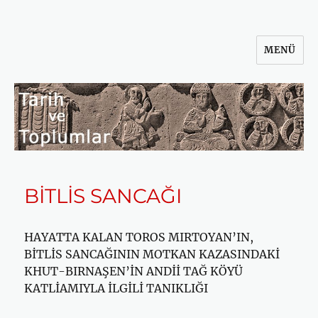
MENÜ
Tarih ve Toplumlar
BİTLİS SANCAĞI
HAYATTA KALAN TOROS MIRTOYAN’IN,
BİTLİS SANCAĞININ MOTKAN KAZASINDAKİ
KHUT-BIRNAŞEN’İN ANDİİ TAĞ KÖYÜ
KATLİA­MIYLA İLGİLİ TANIKLIĞI