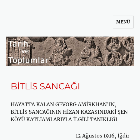
MENÜ
Tarih ve Toplumlar
BİTLİS SANCAĞI
HAYATTA KALAN GEVORG AMİRKHAN’IN,
BİTLİS SANCAĞININ Hİ­ZAN KAZASINDAKİ ŞEN
KÖYÜ KATLİAMLARIYLA İLGİLİ TANIKLIĞI
12 Ağustos 1916, İğdir