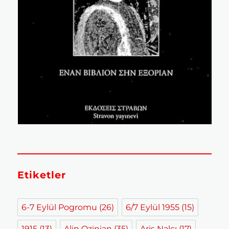
Etiketler
6-7 Eylül Pogromu
(26)
6/7 Eylül 1955
(15)
1915
(13)
Alin Ozinian
(35)
Aris Nalcı
(17)