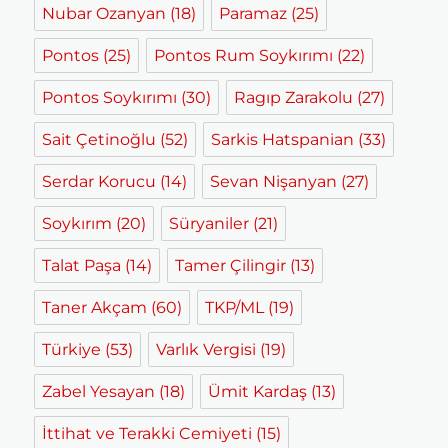
Nubar Ozanyan
(18)
Paramaz
(25)
Pontos
(25)
Pontos Rum Soykırımı
(22)
Pontos Soykırımı
(30)
Ragıp Zarakolu
(27)
Sait Çetinoğlu
(52)
Sarkis Hatspanian
(33)
Serdar Korucu
(14)
Sevan Nişanyan
(27)
Soykırım
(20)
Süryaniler
(21)
Talat Paşa
(14)
Tamer Çilingir
(13)
Taner Akçam
(60)
TKP/ML
(19)
Türkiye
(53)
Varlık Vergisi
(19)
Zabel Yesayan
(18)
Ümit Kardaş
(13)
İttihat ve Terakki Cemiyeti
(15)