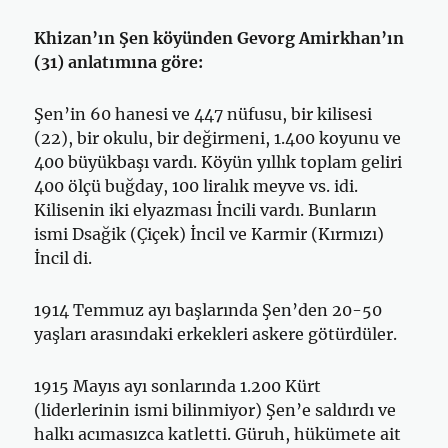
Khizan’ın Şen köyünden Gevorg Amirkhan’ın
(31) anlatımına göre:
Şen’in 60 hanesi ve 447 nüfusu, bir kilisesi
(22), bir okulu, bir değir­meni, 1.400 koyunu ve
400 büyükbaşı vardı. Köyün yıllık toplam ge­liri
400 ölçü buğday, 100 liralık meyve vs. idi.
Kilisenin iki elyazması İncili vardı. Bunların
ismi Dsağik (Çiçek) İncil ve Karmir (Kırmızı)
İncil di.
1914 Temmuz ayı başlarında Şen’den 20-50
yaşları arasındaki erkek­leri askere götürdüler.
1915 Mayıs ayı sonlarında 1.200 Kürt
(liderlerinin ismi bilinmiyor) Şen’e saldırdı ve
halkı acımasızca katletti. Güruh, hükümete ait