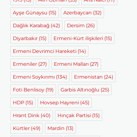
Ayşe Günaysu
(15)
Azerbaycan
(32)
Dağlık Karabağ
(42)
Dersim
(26)
Diyarbakır
(15)
Ermeni-Kürt ilişkileri
(15)
Ermeni Devrimci Hareketi
(14)
Ermeniler
(27)
Ermeni Malları
(27)
Ermeni Soykırımı
(134)
Ermenistan
(24)
Foti Benlisoy
(19)
Garbis Altınoğlu
(25)
HDP
(15)
Hovsep Hayreni
(45)
Hrant Dink
(40)
Hınçak Partisi
(15)
Kürtler
(49)
Mardin
(13)