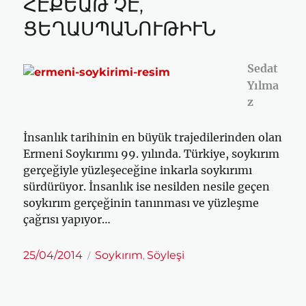
ՀԷՔԵԱԹ ՉԷ,
ՑԵՂԱՍՊԱՆՈՒԹԻՒՆ
Sedat
Yılma
z
İnsanlık tarihinin en büyük trajedilerinden olan
Ermeni Soykırımı 99. yılında. Türkiye, soykırım
gerçeğiyle yüzleşeceğine inkarla soykırımı
sürdürüyor. İnsanlık ise nesilden nesile geçen
soykırım gerçeğinin tanınması ve yüzleşme
çağrısı yapıyor…
Yayın
Kategoriler
25/04/2014
Soykırım
Söyleşi
,
tarihi