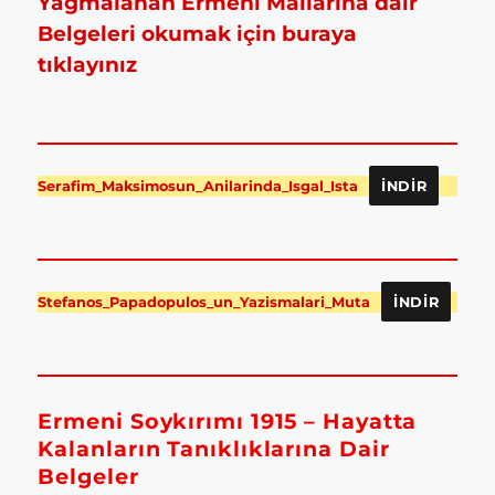
Yağmalanan Ermeni Mallarına dair
Belgeleri okumak için buraya
tıklayınız
Serafim_Maksimosun_Anilarinda_Isgal_Ista
İNDIR
Stefanos_Papadopulos_un_Yazismalari_Muta
İNDIR
Ermeni Soykırımı 1915 – Hayatta
Kalanların Tanıklıklarına Dair
Belgeler