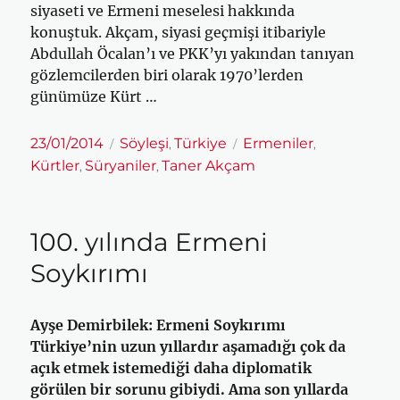
siyaseti ve Ermeni meselesi hakkında
konuştuk. Akçam, siyasi geçmişi itibariyle
Abdullah Öcalan’ı ve PKK’yı yakından tanıyan
gözlemcilerden biri olarak 1970’lerden
günümüze Kürt …
Yayın
Kategoriler
Etiketler
23/01/2014
Söyleşi
Türkiye
Ermeniler
,
,
tarihi
Kürtler
Süryaniler
Taner Akçam
,
,
100. yılında Ermeni
Soykırımı
Ayşe Demirbilek: Ermeni Soykırımı
Türkiye’nin uzun yıllardır aşamadığı çok da
açık etmek istemediği daha diplomatik
görülen bir sorunu gibiydi. Ama son yıllarda