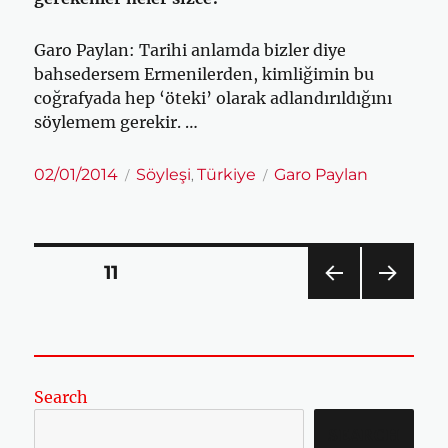
Garo Paylan: Tarihi anlamda bizler diye
bahsedersem Ermenilerden, kimliğimin bu
coğrafyada hep ‘öteki’ olarak adlandırıldığını
söylemem gerekir. …
Yayın
Kategoriler
Etiketler
02/01/2014
Söyleşi
Türkiye
Garo Paylan
,
tarihi
Yazı
SAYFA
11
sayfalaması
ÖNC
SON
EKI
RAKI
SAYF
SAYF
A
A
Search
SEARCH