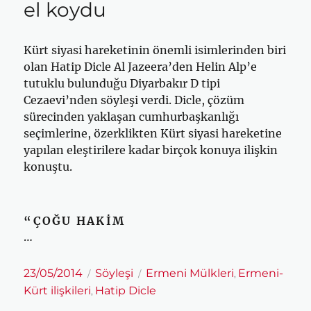
el koydu
Kürt siyasi hareketinin önemli isimlerinden biri
olan Hatip Dicle Al Jazeera’den Helin Alp’e
tutuklu bulunduğu Diyarbakır D tipi
Cezaevi’nden söyleşi verdi. Dicle, çözüm
sürecinden yaklaşan cumhurbaşkanlığı
seçimlerine, özerklikten Kürt siyasi hareketine
yapılan eleştirilere kadar birçok konuya ilişkin
konuştu.
“ÇOĞU HAKİM
…
Yayın
Kategoriler
Etiketler
23/05/2014
Söyleşi
Ermeni Mülkleri
Ermeni-
,
tarihi
Kürt ilişkileri
Hatip Dicle
,