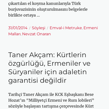
çıkartılan el koyma kanunlarıyla Türk
burjuvazisinin oluşturulmasını belgelerle
birlikte ortaya …
Yayın
Kategoriler
Etiketler
31/01/2014
Söyleşi
Emval-i Metruke
Ermeni
,
tarihi
Malları
Nevzat Onaran
,
Taner Akçam: Kürtlerin
özgürlüğü, Ermeniler ve
Süryaniler için adaletin
garantisi değildir
Tarihçi Taner Akçam ile KCK Eşbaşkanı Bese
Hozat’ın “Milliyetçi Ermeni ve Rum lobileri”
sözüyle başlayan tartışma çerçevesinde Kürt