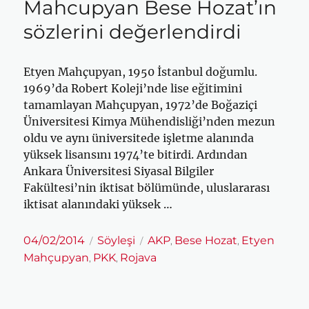
Mahcupyan Bese Hozat’ın
sözlerini değerlendirdi
Etyen Mahçupyan, 1950 İstanbul doğumlu.
1969’da Robert Koleji’nde lise eğitimini
tamamlayan Mahçupyan, 1972’de Boğaziçi
Üniversitesi Kimya Mühendisliği’nden mezun
oldu ve aynı üniversitede işletme alanında
yüksek lisansını 1974’te bitirdi. Ardından
Ankara Üniversitesi Siyasal Bilgiler
Fakültesi’nin iktisat bölümünde, uluslararası
iktisat alanındaki yüksek …
Yayın
Kategoriler
Etiketler
04/02/2014
Söyleşi
AKP
Bese Hozat
Etyen
,
,
tarihi
Mahçupyan
PKK
Rojava
,
,