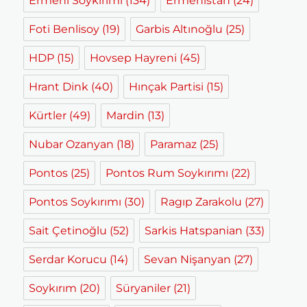
Ermeni Soykırımı
(134)
Ermenistan
(24)
Foti Benlisoy
(19)
Garbis Altınoğlu
(25)
HDP
(15)
Hovsep Hayreni
(45)
Hrant Dink
(40)
Hınçak Partisi
(15)
Kürtler
(49)
Mardin
(13)
Nubar Ozanyan
(18)
Paramaz
(25)
Pontos
(25)
Pontos Rum Soykırımı
(22)
Pontos Soykırımı
(30)
Ragıp Zarakolu
(27)
Sait Çetinoğlu
(52)
Sarkis Hatspanian
(33)
Serdar Korucu
(14)
Sevan Nişanyan
(27)
Soykırım
(20)
Süryaniler
(21)