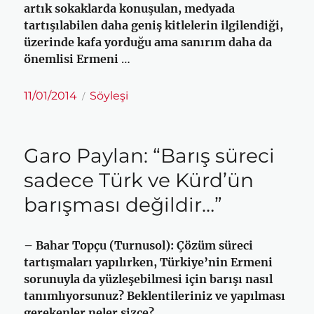
artık sokaklarda konuşulan, medyada
tartışılabilen daha geniş kitlelerin ilgilendiği,
üzerinde kafa yorduğu ama sanırım daha da
önemlisi Ermeni
…
Yayın
Kategoriler
11/01/2014
Söyleşi
tarihi
Garo Paylan: “Barış süreci
sadece Türk ve Kürd’ün
barışması değildir…”
– Bahar Topçu (Turnusol): Çözüm süreci
tartışmaları yapılırken, Türkiye’nin Ermeni
sorunuyla da yüzleşebilmesi için barışı nasıl
tanımlıyorsunuz? Beklentileriniz ve yapılması
gerekenler neler sizce?