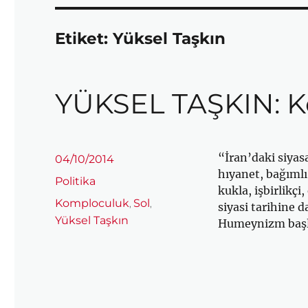
Etiket:
Yüksel Taşkın
YÜKSEL TAŞKIN: K
“İran’daki siyas
Yayın
04/10/2014
tarihi
hıyanet, bağımlı,
Kategoriler
Politika
kukla, işbirlikçi
Etiketler
Komploculuk
Sol
,
,
siyasi tarihine 
Yüksel Taşkın
Humeynizm başlı