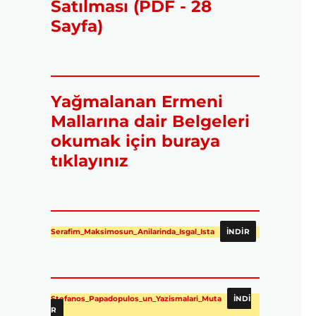
Satılması (PDF - 28
Sayfa)
Yağmalanan Ermeni
Mallarına dair Belgeleri
okumak için buraya
tıklayınız
Serafim_Maksimosun_Anilarinda_Isgal_Ista
İNDIR
Stefanos_Papadopulos_un_Yazismalari_Muta
İNDI
R