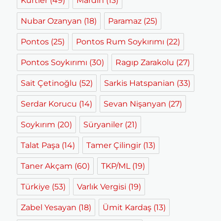
Kürtler
(49)
Mardin
(13)
Nubar Ozanyan
(18)
Paramaz
(25)
Pontos
(25)
Pontos Rum Soykırımı
(22)
Pontos Soykırımı
(30)
Ragıp Zarakolu
(27)
Sait Çetinoğlu
(52)
Sarkis Hatspanian
(33)
Serdar Korucu
(14)
Sevan Nişanyan
(27)
Soykırım
(20)
Süryaniler
(21)
Talat Paşa
(14)
Tamer Çilingir
(13)
Taner Akçam
(60)
TKP/ML
(19)
Türkiye
(53)
Varlık Vergisi
(19)
Zabel Yesayan
(18)
Ümit Kardaş
(13)