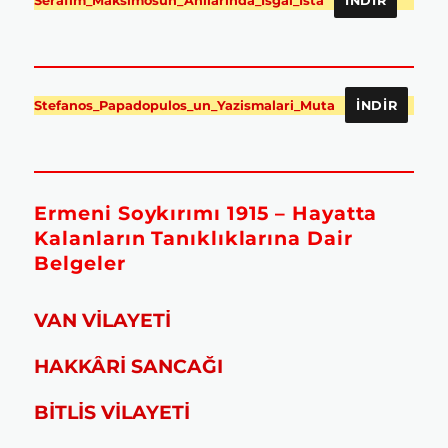
Serafim_Maksimosun_Anilarinda_Isgal_Ista
İNDIR
Stefanos_Papadopulos_un_Yazismalari_Muta
İNDIR
Ermeni Soykırımı 1915 – Hayatta
Kalanların Tanıklıklarına Dair
Belgeler
VAN VİLAYETİ
HAKKÂRİ SANCAĞI
BİTLİS VİLAYETİ