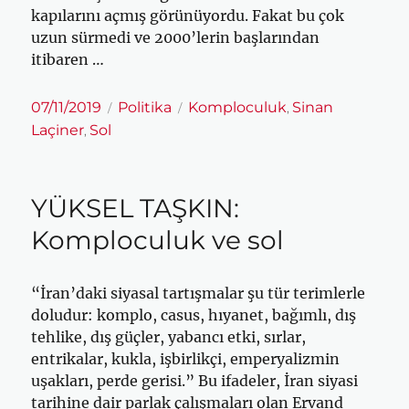
kapılarını açmış görünüyordu. Fakat bu çok
uzun sürmedi ve 2000’lerin başlarından
itibaren …
Yayın
Kategoriler
Etiketler
07/11/2019
Politika
Komploculuk
Sinan
,
tarihi
Laçiner
Sol
,
YÜKSEL TAŞKIN:
Komploculuk ve sol
“İran’daki siyasal tartışmalar şu tür terimlerle
doludur: komplo, casus, hıyanet, bağımlı, dış
tehlike, dış güçler, yabancı etki, sırlar,
entrikalar, kukla, işbirlikçi, emperyalizmin
uşakları, perde gerisi.” Bu ifadeler, İran siyasi
tarihine dair parlak çalışmaları olan Ervand