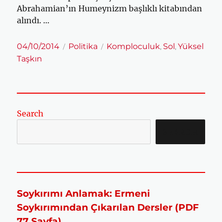
Abrahamian’ın Humeynizm başlıklı kitabından
alındı. …
Yayın
Kategoriler
Etiketler
04/10/2014
Politika
Komploculuk
Sol
Yüksel
,
,
tarihi
Taşkın
Search
SEARCH
Soykırımı Anlamak: Ermeni
Soykırımından Çıkarılan Dersler (PDF
77 Sayfa)