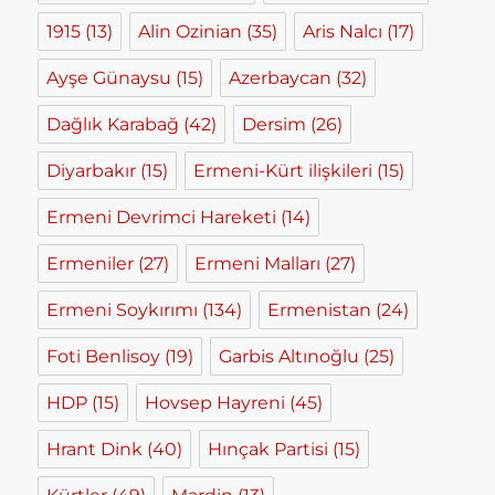
1915
(13)
Alin Ozinian
(35)
Aris Nalcı
(17)
Ayşe Günaysu
(15)
Azerbaycan
(32)
Dağlık Karabağ
(42)
Dersim
(26)
Diyarbakır
(15)
Ermeni-Kürt ilişkileri
(15)
Ermeni Devrimci Hareketi
(14)
Ermeniler
(27)
Ermeni Malları
(27)
Ermeni Soykırımı
(134)
Ermenistan
(24)
Foti Benlisoy
(19)
Garbis Altınoğlu
(25)
HDP
(15)
Hovsep Hayreni
(45)
Hrant Dink
(40)
Hınçak Partisi
(15)