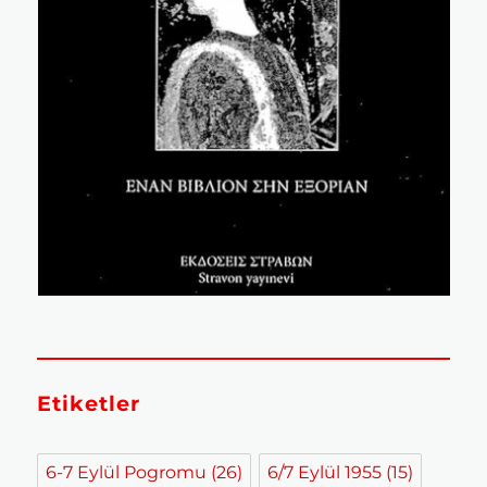
Etiketler
6-7 Eylül Pogromu
(26)
6/7 Eylül 1955
(15)