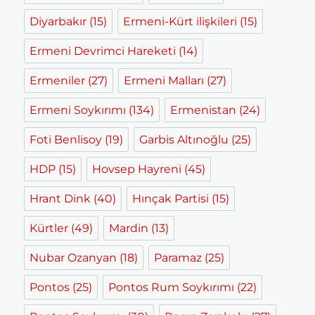
Diyarbakır
(15)
Ermeni-Kürt ilişkileri
(15)
Ermeni Devrimci Hareketi
(14)
Ermeniler
(27)
Ermeni Malları
(27)
Ermeni Soykırımı
(134)
Ermenistan
(24)
Foti Benlisoy
(19)
Garbis Altınoğlu
(25)
HDP
(15)
Hovsep Hayreni
(45)
Hrant Dink
(40)
Hınçak Partisi
(15)
Kürtler
(49)
Mardin
(13)
Nubar Ozanyan
(18)
Paramaz
(25)
Pontos
(25)
Pontos Rum Soykırımı
(22)