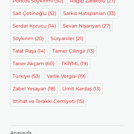
Pontos Soykırımı
(30)
Ragıp Zarakolu
(27)
Sait Çetinoğlu
(52)
Sarkis Hatspanian
(33)
Serdar Korucu
(14)
Sevan Nişanyan
(27)
Soykırım
(20)
Süryaniler
(21)
Talat Paşa
(14)
Tamer Çilingir
(13)
Taner Akçam
(60)
TKP/ML
(19)
Türkiye
(53)
Varlık Vergisi
(19)
Zabel Yesayan
(18)
Ümit Kardaş
(13)
İttihat ve Terakki Cemiyeti
(15)
Anasayfa