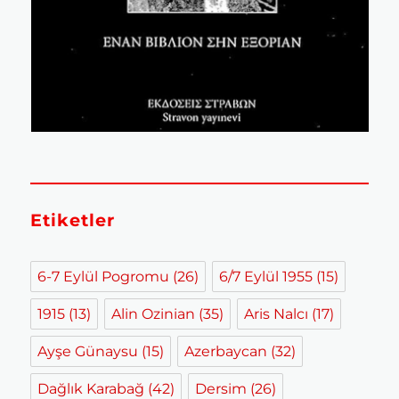
Etiketler
6-7 Eylül Pogromu
(26)
6/7 Eylül 1955
(15)
1915
(13)
Alin Ozinian
(35)
Aris Nalcı
(17)
Ayşe Günaysu
(15)
Azerbaycan
(32)
Dağlık Karabağ
(42)
Dersim
(26)