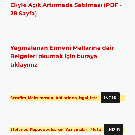
Eliyle Açık Artırmada Satılması (PDF -
28 Sayfa)
Yağmalanan Ermeni Mallarına dair
Belgeleri okumak için buraya
tıklayınız
Serafim_Maksimosun_Anilarinda_Isgal_Ista
İNDIR
Stefanos_Papadopulos_un_Yazismalari_Muta
İNDIR