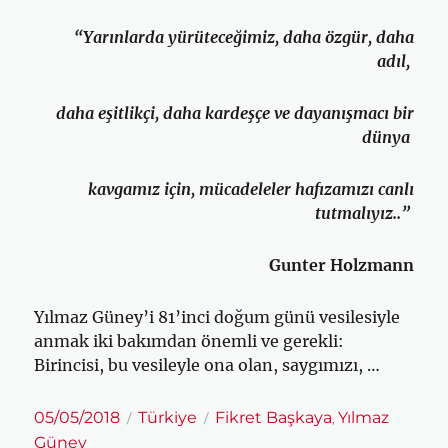
“Yarınlarda yürüteceğimiz, daha özgür, daha
adıl,
daha eşitlikçi, daha kardeşçe ve dayanışmacı bir
dünya
kavgamız için, mücadeleler hafızamızı canlı
tutmalıyız..”
Gunter Holzmann
Yılmaz Güney’i 81’inci doğum günü vesilesiyle
anmak iki bakımdan önemli ve gerekli:
Birincisi, bu vesileyle ona olan, saygımızı, …
Yayın
Kategoriler
Etiketler
05/05/2018
Türkiye
Fikret Başkaya
Yılmaz
,
tarihi
Güney