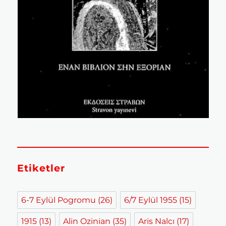
Etiketler
6-7 Eylül Pogromu
(26)
6/7 Eylül 1955
(15)
1915
(13)
Alin Ozinian
(35)
Aris Nalcı
(17)