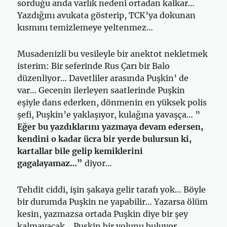
sorduğu anda varlık nedeni ortadan kalkar…
Yazdığını avukata gösterip, TCK’ya dokunan
kısmını temizlemeye yeltenmez…
Musadenizli bu vesileyle bir anektot nekletmek
isterim: Bir seferinde Rus Çarı bir Balo
düzenliyor… Davetliler arasında Puşkin’ de
var… Gecenin ilerleyen saatlerinde Puşkin
eşiyle dans ederken, dönmenin en yüksek polis
şefi, Puşkin’e yaklaşıyor, kulağına yavaşça… ”
Eğer bu yazdıklarını yazmaya devam edersen,
kendini o kadar ücra bir yerde bulursun ki,
kartallar bile gelip kemiklerini
gagalayamaz…”
diyor…
Tehdit ciddi, işin şakaya gelir tarafı yok… Böyle
bir durumda Puşkin ne yapabilir… Yazarsa ölüm
kesin, yazmazsa ortada Puşkin diye bir şey
kalmayacak… Puşkin bir yolunu buluyor,