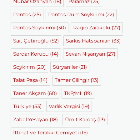
Nubar Ozanyan
(18)
Paramaz
(25)
Pontos
(25)
Pontos Rum Soykırımı
(22)
Pontos Soykırımı
(30)
Ragıp Zarakolu
(27)
Sait Çetinoğlu
(52)
Sarkis Hatspanian
(33)
Serdar Korucu
(14)
Sevan Nişanyan
(27)
Soykırım
(20)
Süryaniler
(21)
Talat Paşa
(14)
Tamer Çilingir
(13)
Taner Akçam
(60)
TKP/ML
(19)
Türkiye
(53)
Varlık Vergisi
(19)
Zabel Yesayan
(18)
Ümit Kardaş
(13)
İttihat ve Terakki Cemiyeti
(15)