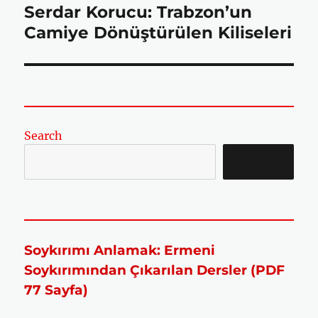
Serdar Korucu: Trabzon’un
Sonraki
yazı:
Camiye Dönüştürülen Kiliseleri
k
p
Search
SEARCH
Soykırımı Anlamak: Ermeni
Soykırımından Çıkarılan Dersler (PDF
77 Sayfa)