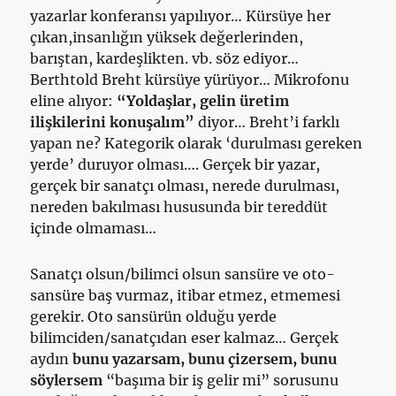
yazarlar konferansı yapılıyor… Kürsüye her
çıkan,insanlığın yüksek değerlerinden,
barıştan, kardeşlikten. vb. söz ediyor…
Berthtold Breht kürsüye yürüyor… Mikrofonu
eline alıyor:
“Yoldaşlar, gelin üretim
ilişkilerini konuşalım”
diyor… Breht’i farklı
yapan ne? Kategorik olarak ‘durulması gereken
yerde’ duruyor olması…. Gerçek bir yazar,
gerçek bir sanatçı olması, nerede durulması,
nereden bakılması hususunda bir tereddüt
içinde olmaması…
Sanatçı olsun/bilimci olsun sansüre ve oto-
sansüre baş vurmaz, itibar etmez, etmemesi
gerekir. Oto sansürün olduğu yerde
bilimciden/sanatçıdan eser kalmaz… Gerçek
aydın
bunu yazarsam, bunu çizersem, bunu
söylersem
“başıma bir iş gelir mi” sorusunu