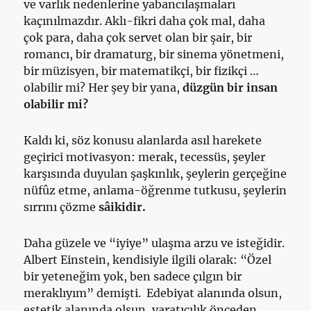
ve varlık nedenlerine yabancılaşmaları
kaçınılmazdır. Aklı-fikri daha çok mal, daha
çok para, daha çok servet olan bir şair, bir
romancı, bir dramaturg, bir sinema yönetmeni,
bir müzisyen, bir matematikçi, bir fizikçi …
olabilir mi? Her şey bir yana,
düzgün bir insan
olabilir mi?
Kaldı ki, söz konusu alanlarda asıl harekete
geçirici motivasyon: merak, tecessüs, şeyler
karşısında duyulan şaşkınlık, şeylerin gerçeğine
nüfûz etme, anlama-öğrenme tutkusu, şeylerin
sırrını çözme
sâikidir.
Daha güzele ve “iyiye” ulaşma arzu ve isteğidir.
Albert Einstein, kendisiyle ilgili olarak: “Özel
bir yeteneğim yok, ben sadece çılgın bir
meraklıyım” demişti. Edebiyat alanında olsun,
estetik alanında olsun, yaratıcılık önceden