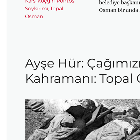
Kars
Koçgiri
Pontos
,
,
belediye başkanı 
Soykırımı
Topal
,
Osman bir anda 
Osman
Ayşe Hür: Çağımızı
Kahramanı: Topal