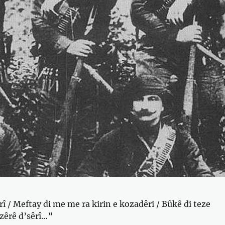
erî / Meftay di me me ra kirin e kozadêri / Bûkê di teze
 zêrê d’sêrî…”