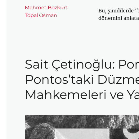
Etiketler
Mehmet Bozkurt
,
Bu, şimdilerde “
Topal Osman
dönemini anlatan
Sait Çetinoğlu: Po
Pontos’taki Düzmec
Mahkemeleri ve Ya