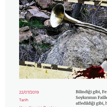
Bilindiği gibi, 
Yayın
22/07/2019
tarihi
Soykırımın Faill
Kategoriler
Tarih
affedildiği gibi
Etiketler