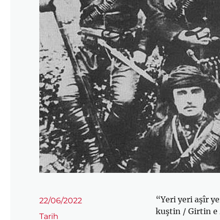
“Yeri yeri aşîr y
Yayın
22/06/2022
tarihi
kuştin / Girtin e
Kategoriler
Tarih