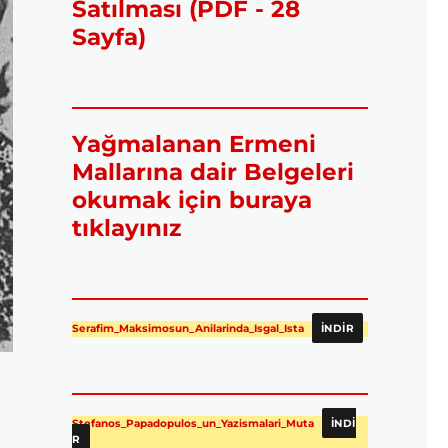
Satılması (PDF - 28
Sayfa)
Yağmalanan Ermeni
Mallarına dair Belgeleri
okumak için buraya
tıklayınız
Serafim_Maksimosun_Anilarinda_Isgal_Ista
İNDIR
Stefanos_Papadopulos_un_Yazismalari_Muta
İNDI
R