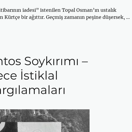
itibarının iadesi” istenilen Topal Osman’ın ustalık
 Kürtçe bir ağıttır. Geçmiş zamanın peşine düşersek, …
ntos Soykırımı –
e İstiklal
rgılamaları