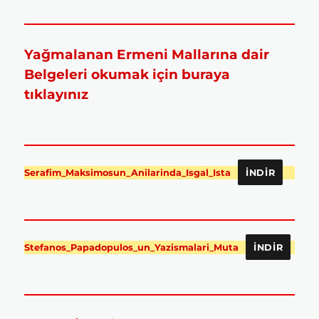
Yağmalanan Ermeni Mallarına dair
Belgeleri okumak için buraya
tıklayınız
Serafim_Maksimosun_Anilarinda_Isgal_Ista
İNDIR
Stefanos_Papadopulos_un_Yazismalari_Muta
İNDIR