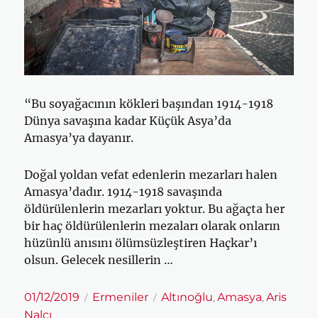
“Bu soyağacının kökleri başından 1914-1918
Dünya savaşına kadar Küçük Asya’da
Amasya’ya dayanır.
Doğal yoldan vefat edenlerin mezarları halen
Amasya’dadır. 1914-1918 savaşında
öldürülenlerin mezarları yoktur. Bu ağaçta her
bir haç öldürülenlerin mezaları olarak onların
hüzünlü anısını ölümsüzleştiren Haçkar’ı
olsun. Gelecek nesillerin …
Yayın
Kategoriler
Etiketler
01/12/2019
Ermeniler
Altınoğlu
Amasya
Aris
,
,
tarihi
Nalcı