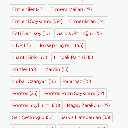
Ermeniler
(27)
Ermeni Malları
(27)
Ermeni Soykırımı
(134)
Ermenistan
(24)
Foti Benlisoy
(19)
Garbis Altınoğlu
(25)
HDP
(15)
Hovsep Hayreni
(45)
Hrant Dink
(40)
Hınçak Partisi
(15)
Kürtler
(49)
Mardin
(13)
Nubar Ozanyan
(18)
Paramaz
(25)
Pontos
(25)
Pontos Rum Soykırımı
(22)
Pontos Soykırımı
(30)
Ragıp Zarakolu
(27)
Sait Çetinoğlu
(52)
Sarkis Hatspanian
(33)