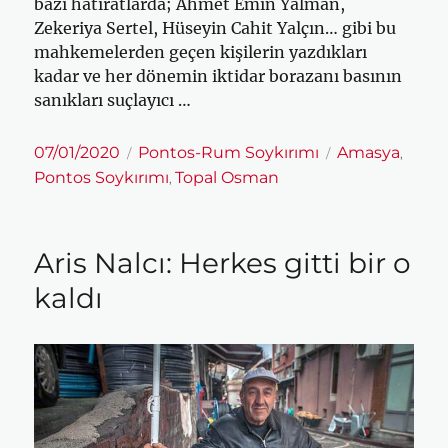
bazı hatıratlarda; Ahmet Emin Yalman,
Zekeriya Sertel, Hüseyin Cahit Yalçın… gibi bu
mahkemelerden geçen kişilerin yazdıkları
kadar ve her dönemin iktidar borazanı basının
sanıkları suçlayıcı …
Yayın
Kategoriler
Etiketler
07/01/2020
Pontos-Rum Soykırımı
Amasya
,
tarihi
Pontos Soykırımı
Topal Osman
,
Aris Nalcı: Herkes gitti bir o
kaldı