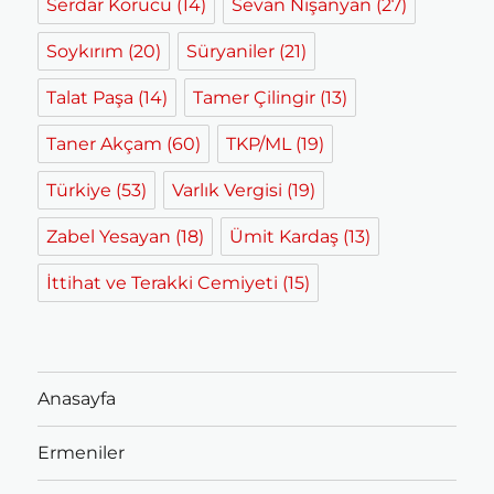
Serdar Korucu
(14)
Sevan Nişanyan
(27)
Soykırım
(20)
Süryaniler
(21)
Talat Paşa
(14)
Tamer Çilingir
(13)
Taner Akçam
(60)
TKP/ML
(19)
Türkiye
(53)
Varlık Vergisi
(19)
Zabel Yesayan
(18)
Ümit Kardaş
(13)
İttihat ve Terakki Cemiyeti
(15)
Anasayfa
Ermeniler