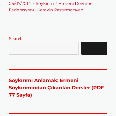
Yayın
Kategoriler
Etiketler
05/07/2014
Soykırım
Ermeni Devrimci
tarihi
Federasyonu
Karekin Pastırmacıyan
,
Search
SEARCH
Soykırımı Anlamak: Ermeni
Soykırımından Çıkarılan Dersler (PDF
77 Sayfa)