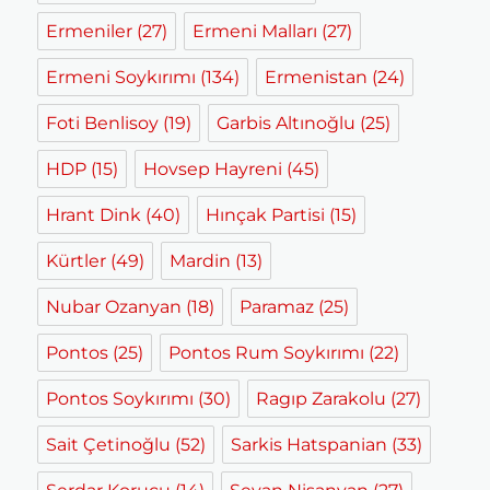
Ermeniler
(27)
Ermeni Malları
(27)
Ermeni Soykırımı
(134)
Ermenistan
(24)
Foti Benlisoy
(19)
Garbis Altınoğlu
(25)
HDP
(15)
Hovsep Hayreni
(45)
Hrant Dink
(40)
Hınçak Partisi
(15)
Kürtler
(49)
Mardin
(13)
Nubar Ozanyan
(18)
Paramaz
(25)
Pontos
(25)
Pontos Rum Soykırımı
(22)
Pontos Soykırımı
(30)
Ragıp Zarakolu
(27)
Sait Çetinoğlu
(52)
Sarkis Hatspanian
(33)