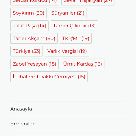
Serdar Korucu
(14)
Sevan Nişanyan
(27)
Soykırım
(20)
Süryaniler
(21)
Talat Paşa
(14)
Tamer Çilingir
(13)
Taner Akçam
(60)
TKP/ML
(19)
Türkiye
(53)
Varlık Vergisi
(19)
Zabel Yesayan
(18)
Ümit Kardaş
(13)
İttihat ve Terakki Cemiyeti
(15)
Anasayfa
Ermeniler