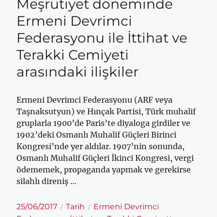
Meşrutiyet döneminde
Ermeni Devrimci
Federasyonu ile İttihat ve
Terakki Cemiyeti
arasındaki ilişkiler
Ermeni Devrimci Federasyonu (ARF veya
Taşnaksutyun) ve Hınçak Partisi, Türk muhalif
gruplarla 1900’de Paris’te diyaloga girdiler ve
1902’deki Osmanlı Muhalif Güçleri Birinci
Kongresi’nde yer aldılar. 1907’nin sonunda,
Osmanlı Muhalif Güçleri İkinci Kongresi, vergi
ödememek, propaganda yapmak ve gerekirse
silahlı direniş …
Yayın
Kategoriler
Etiketler
25/06/2017
Tarih
Ermeni Devrimci
tarihi