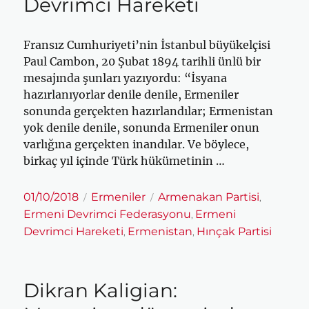
Devrimci Hareketi
Fransız Cumhuriyeti’nin İstanbul büyükelçisi
Paul Cambon, 20 Şubat 1894 tarihli ünlü bir
mesajında şunları yazıyordu: “İsyana
hazırlanıyorlar denile denile, Ermeniler
sonunda gerçekten hazırlandılar; Ermenistan
yok denile denile, sonunda Ermeniler onun
varlığına gerçekten inandılar. Ve böylece,
birkaç yıl içinde Türk hükümetinin …
Yayın
Kategoriler
Etiketler
01/10/2018
Ermeniler
Armenakan Partisi
,
tarihi
Ermeni Devrimci Federasyonu
Ermeni
,
Devrimci Hareketi
Ermenistan
Hınçak Partisi
,
,
Dikran Kaligian: