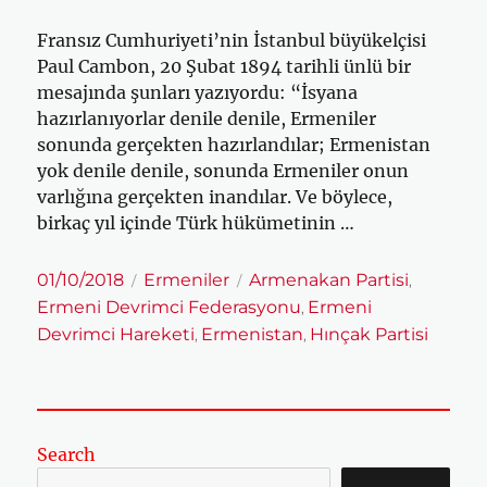
Fransız Cumhuriyeti’nin İstanbul büyükelçisi
Paul Cambon, 20 Şubat 1894 tarihli ünlü bir
mesajında şunları yazıyordu: “İsyana
hazırlanıyorlar denile denile, Ermeniler
sonunda gerçekten hazırlandılar; Ermenistan
yok denile denile, sonunda Ermeniler onun
varlığına gerçekten inandılar. Ve böylece,
birkaç yıl içinde Türk hükümetinin …
Yayın
Kategoriler
Etiketler
01/10/2018
Ermeniler
Armenakan Partisi
,
tarihi
Ermeni Devrimci Federasyonu
Ermeni
,
Devrimci Hareketi
Ermenistan
Hınçak Partisi
,
,
Search