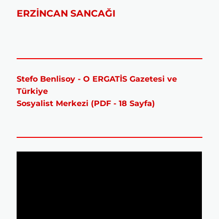
ERZİNCAN SANCAĞI
Stefo Benlisoy - O ERGATİS Gazetesi ve
Türkiye
Sosyalist Merkezi (PDF - 18 Sayfa)