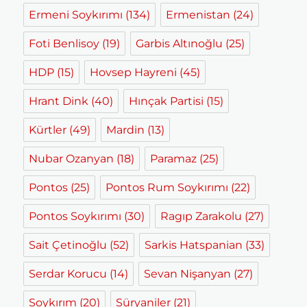
Ermeni Soykırımı
(134)
Ermenistan
(24)
Foti Benlisoy
(19)
Garbis Altınoğlu
(25)
HDP
(15)
Hovsep Hayreni
(45)
Hrant Dink
(40)
Hınçak Partisi
(15)
Kürtler
(49)
Mardin
(13)
Nubar Ozanyan
(18)
Paramaz
(25)
Pontos
(25)
Pontos Rum Soykırımı
(22)
Pontos Soykırımı
(30)
Ragıp Zarakolu
(27)
Sait Çetinoğlu
(52)
Sarkis Hatspanian
(33)
Serdar Korucu
(14)
Sevan Nişanyan
(27)
Soykırım
(20)
Süryaniler
(21)