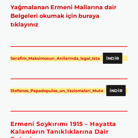
Yağmalanan Ermeni Mallarına dair
Belgeleri okumak için buraya
tıklayınız
Serafim_Maksimosun_Anilarinda_Isgal_Ista
İNDIR
Stefanos_Papadopulos_un_Yazismalari_Muta
İNDIR
Ermeni Soykırımı 1915 – Hayatta
Kalanların Tanıklıklarına Dair