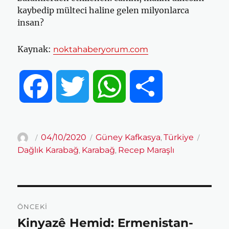
kaybedip mülteci haline gelen milyonlarca
insan?
Kaynak:
noktahaberyorum.com
F
T
W
S
a
w
h
h
Yazar
Yayın
Kategoriler
Etiketle
04/10/2020
Güney Kafkasya
Türkiye
,
tarihi
Dağlık Karabağ
Karabağ
Recep Maraşlı
,
,
c
i
a
a
e
t
t
r
Yazı
ÖNCEKI
gezinmesi
b
t
s
e
Kinyazê Hemid: Ermenistan-
Önceki