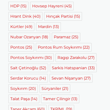
HDP
(15)
Hovsep Hayreni
(45)
Hrant Dink
(40)
Hınçak Partisi
(15)
Kürtler
(49)
Mardin
(13)
Nubar Ozanyan
(18)
Paramaz
(25)
Pontos
(25)
Pontos Rum Soykırımı
(22)
Pontos Soykırımı
(30)
Ragıp Zarakolu
(27)
Sait Çetinoğlu
(52)
Sarkis Hatspanian
(33)
Serdar Korucu
(14)
Sevan Nişanyan
(27)
Soykırım
(20)
Süryaniler
(21)
Talat Paşa
(14)
Tamer Çilingir
(13)
Taner Akçam
(60)
TKP/ML
(19)