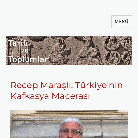
MENÜ
Tarih ve Toplumlar
Recep Maraşlı: Türkiye’nin
Kafkasya Macerası