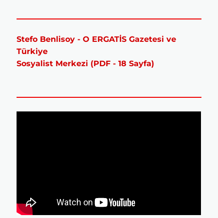
Stefo Benlisoy - O ERGATİS Gazetesi ve
Türkiye
Sosyalist Merkezi (PDF - 18 Sayfa)