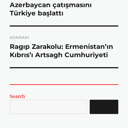
yazı:
Azerbaycan çatışmasını
o
e
A
Türkiye başlattı
o
r
p
SONRAKI
Ragıp Zarakolu: Ermenistan’ın
Sonraki
k
p
yazı:
Kıbrıs’ı Artsagh Cumhuriyeti
Search
SEARCH