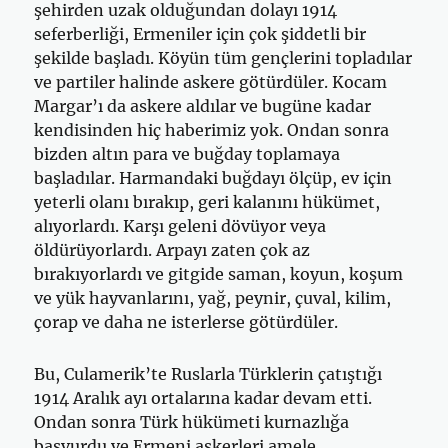
şehirden uzak olduğundan dolayı 1914
seferberliği, Ermeniler için çok şiddetli bir
şekilde başladı. Köyün tüm gençlerini topladılar
ve partiler halinde askere götürdüler. Ko­cam
Margar’ı da askere aldılar ve bugüne kadar
kendisinden hiç haberimiz yok. Ondan sonra
bizden altın para ve buğday toplamaya
başladılar. Har­mandaki buğdayı ölçüp, ev için
yeterli olanı bırakıp, geri kalanını hükü­met,
alıyorlardı. Karşı geleni dövüyor veya
öldürüyorlardı. Arpayı zaten çok az
bırakıyorlardı ve gitgide saman, koyun, koşum
ve yük hayvanları­nı, yağ, peynir, çuval, kilim,
çorap ve daha ne isterlerse götürdüler.
Bu, Culamerik’te Ruslarla Türklerin çatıştığı
1914 Aralık ayı ortala­rına kadar devam etti.
Ondan sonra Türk hükümeti kurnazlığa
başvurdu ve Ermeni askerleri amele