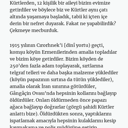
Kürtlerden, 12 kişilik bir aileyi bizim evimize
getirdiler ve böylece biz ve Kürtler aynı çatı
altında yaşamaya başladık, tabii ki içten içe
derin bir nefret du­yarak. Fakat ne yapabilirdik?
Çekmeye mecburduk.
1915 yılının Cırorhnek’i {dinî yortu) geçti,
komşu köyün Ermeni­lerinden amalia topladılar
ve bizim köye getirdiler. Bizim köyden de
250’den fazla adam toplayarak, sırtlarına
telgraf telleri ve daha başka malzeme yüklediler
(köyün papazının sırtına da tütün yüklediler),
amalia olarak İran sınırına götürdüler,
Gângâçin Ovası’nda hepsinin kollarını bağlayıp
öldürdüler. Onları öldürmeden önce papazı
ağaca bağlayıp doğ­rarlar (görgü şahidi Kürtler
anlattı bize). Öldürdükten sonra, yaptıklarını
ispatlamak amacıyla hepsinin kulaklarını kesip
kaymakama ve polis mü­dürüne getirip