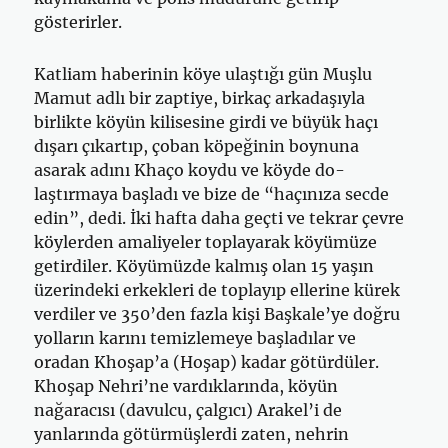
gösterirler.
Katliam haberinin köye ulaştığı gün Muşlu
Mamut adlı bir zaptiye, birkaç arkadaşıyla
birlikte köyün kilisesine girdi ve büyük haçı
dışarı çı­kartıp, çoban köpeğinin boynuna
asarak adını Khaço koydu ve köyde do­
laştırmaya başladı ve bize de “haçınıza secde
edin”, dedi. İki hafta daha geçti ve tekrar çevre
köylerden amaliyeler toplayarak köyümüze
getir­diler. Köyümüzde kalmış olan 15 yaşın
üzerindeki erkekleri de toplayıp ellerine kürek
verdiler ve 350’den fazla kişi Başkale’ye doğru
yolların karını temizlemeye başladılar ve
oradan Khoşap’a (Hoşap) kadar götür­düler.
Khoşap Nehri’ne vardıklarında, köyün
nağaracısı (davulcu, çalgı­cı) Arakel’i de
yanlarında götürmüşlerdi zaten, nehrin