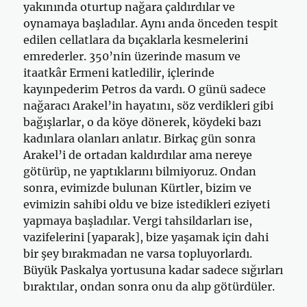
yakınında oturtup nağara çaldırdılar ve
oynamaya başladılar. Aynı anda önceden tespit
edi­len cellatlara da bıçaklarla kesmelerini
emrederler. 350’nin üzerinde ma­sum ve
itaatkâr Ermeni katledilir, içlerinde
kayınpederim Petros da vardı. O günü sadece
nağaracı Arakel’in hayatını, söz verdikleri gibi
bağışlar­lar, o da köye dönerek, köydeki bazı
kadınlara olanları anlatır. Birkaç gün sonra
Arakel’i de ortadan kaldırdılar ama nereye
götürüp, ne yaptıklarını bilmiyoruz. Ondan
sonra, evimizde bulunan Kürtler, bizim ve
evimizin sahibi oldu ve bize istedikleri eziyeti
yapmaya başladılar. Vergi tahsildar­ları ise,
vazifelerini [yaparak], bize yaşamak için dahi
bir şey bırakmadan ne varsa topluyorlardı.
Büyük Paskalya yortusuna kadar sadece sığırları
bıraktılar, ondan sonra onu da alıp götürdüler.