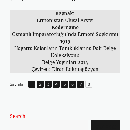
Kaynak:
Ermenistan Ulusal Arşivi
Kedername
Osmanlı İmparatorluğu’nda Ermeni Soykırımı
1915
Hayatta Kalanların Tanıklıklarına Dair Belge
Koleksiyonu
Belge Yayınları 2014
Çeviren: Diran Lokmagözyan
Sayfa
Sayfa
,
Sayfa
,
Sayfa
,
Sayfa
,
Sayfa
,
Sayfa
,
Sayfa
,
Sayfalar
1
2
3
4
5
6
7
8
Search
SEARCH