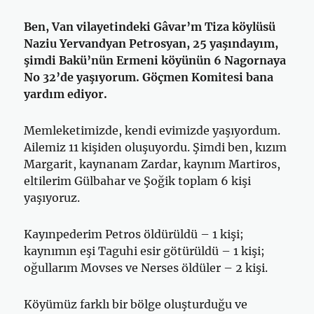
Ben, Van vilayetindeki Gâvar’m Tiza köylüsü
Naziu Yervandyan Petros­yan, 25 yaşındayım,
şimdi Bakü’nün Ermeni köyünün 6 Nagornaya
No 32’de yaşıyorum. Göçmen Komitesi bana
yardım ediyor.
Memleketimizde, kendi evimizde yaşıyordum.
Ailemiz 11 kişiden oluşuyordu. Şimdi ben, kızım
Margarit, kaynanam Zardar, kaynım Mar­tiros,
eltilerim Gülbahar ve Şoğik toplam 6 kişi
yaşıyoruz.
Kayınpederim Petros öldürüldü – 1 kişi;
kaynımın eşi Taguhi esir gö­türüldü – 1 kişi;
oğullarım Movses ve Nerses öldüler – 2 kişi.
Köyümüz farklı bir bölge oluşturduğu ve