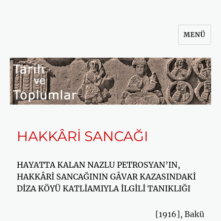
MENÜ
Tarih ve Toplumlar
HAKKÂRİ SANCAĞI
HAYATTA KALAN NAZLU PETROSYAN’IN,
HAKKÂRİ SANCAĞININ GÂVAR KAZASINDAKİ
DİZA KÖYÜ KATLİAMIYLA İLGİLİ TANIKLIĞI
[1916], Bakü