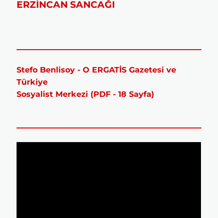
ERZİNCAN SANCAĞI
Stefo Benlisoy - O ERGATİS Gazetesi ve
Türkiye
Sosyalist Merkezi (PDF - 18 Sayfa)