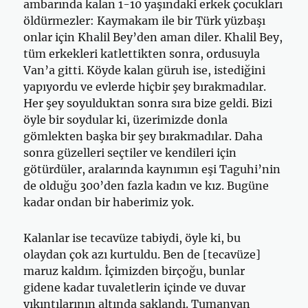
ambarında kalan 1-10 yaşındaki erkek çocukları
öldürmezler: Kaymakam ile bir Türk yüzbaşı
onlar için Khalil Bey’den aman diler. Khalil Bey,
tüm erkekleri katlettikten sonra, ordusuyla
Van’a gitti. Köyde kalan güruh ise, istediğini
yapıyordu ve evlerde hiçbir şey bırakmadılar.
Her şey soyulduktan sonra sıra bize geldi. Bizi
öyle bir soy­dular ki, üzerimizde donla
gömlekten başka bir şey bırakmadılar. Daha
sonra güzelleri seçtiler ve kendileri için
götürdüler, aralarında kaynımın eşi Taguhi’nin
de olduğu 300’den fazla kadın ve kız. Bugüne
kadar on­dan bir haberimiz yok.
Kalanlar ise tecavüze tabiydi, öyle ki, bu
olaydan çok azı kurtuldu. Ben de [tecavüze]
maruz kaldım. İçimizden birçoğu, bunlar
gidene ka­dar tuvaletlerin içinde ve duvar
yıkıntılarının altında saklandı. Tumanyan