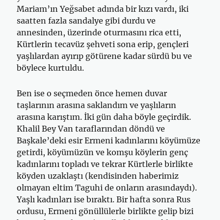
Mariam’ın Yeğsabet adında bir kızı vardı, iki
saatten fazla sandalye gibi durdu ve
annesinden, üzerinde oturmasını rica etti,
Kürtlerin tecavüz şehveti sona erip, gençleri
yaşlılardan ayırıp götürene kadar sürdü bu ve
böylece kurtuldu.
Ben ise o seçmeden önce hemen duvar
taşlarının arasına saklandım ve yaşlıların
arasına karıştım. İki gün daha böyle geçirdik.
Khalil Bey Van taraflarından döndü ve
Başkale’deki esir Ermeni kadınlarını köyü­müze
getirdi, köyümüzün ve komşu köylerin genç
kadınlarını topladı ve tekrar Kürtlerle birlikte
köyden uzaklaştı (kendisinden haberimiz
olma­yan eltim Taguhi de onların arasındaydı).
Yaşlı kadınları ise bıraktı. Bir hafta sonra Rus
ordusu, Ermeni gönüllülerle birlikte gelip bizi