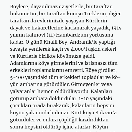
Böylece, dayanılmaz eziyetlerle, bir taraftan
hükümetin, bir taraftan komşu Türklerin, diğer
taraftan da evlerimizde yaşayan Kürtlerin
dayak ve hakaretlerine katlanarak yaşadık, 1915
yılının kahnovi (11) Hambardzum yortusuna
kadar. O günü Khalil Bey, Andranik’le yaptığı
savaşta yeni­lerek kaçtı ve 4.000’i aşkın askeri
ve Kürtlerle birlikte köyümüze geldi.
Adamlarına köye girmelerini ve istisnasız tüm
erkekleri toplamalarını emretti. Köye girdiler,
5-100 yaşındaki tüm erkekleri topladılar ve kö­
yün ambarına götürdüler. Gitmeyenler veya
yalvaranlar hemen öldürü­lüyordu. Kalanları
götürüp ambara doldurdular. 1-10 yaşındaki
çocukları orada bırakarak, kalanların hepsini
köyün yakınında bulunan Kürt köyü Sokran’a
götürdüler ve onlara çöplüğü kazdırdıktan
sonra hepsini öldü­rüp içine atarlar. Köyün