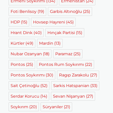
Ermeni Soykırımı
(134)
Ermenistan
(24)
Foti Benlisoy
(19)
Garbis Altınoğlu
(25)
HDP
(15)
Hovsep Hayreni
(45)
Hrant Dink
(40)
Hınçak Partisi
(15)
Kürtler
(49)
Mardin
(13)
Nubar Ozanyan
(18)
Paramaz
(25)
Pontos
(25)
Pontos Rum Soykırımı
(22)
Pontos Soykırımı
(30)
Ragıp Zarakolu
(27)
Sait Çetinoğlu
(52)
Sarkis Hatspanian
(33)
Serdar Korucu
(14)
Sevan Nişanyan
(27)
Soykırım
(20)
Süryaniler
(21)