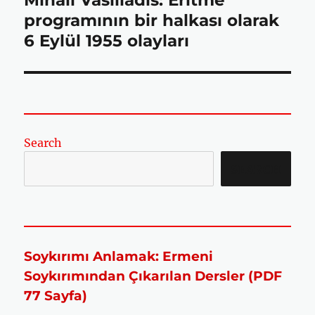
Mihail Vasiliadis: Eritme
yazı:
programının bir halkası olarak
k
p
6 Eylül 1955 olayları
Search
SEARCH
Soykırımı Anlamak: Ermeni
Soykırımından Çıkarılan Dersler (PDF
77 Sayfa)