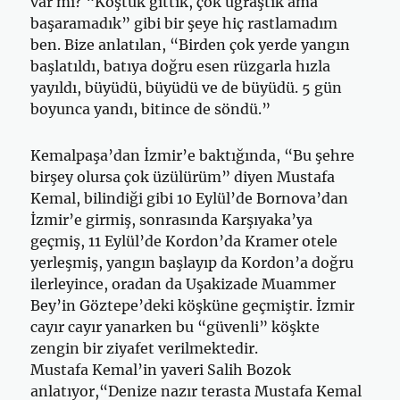
var mı? “Koştuk gittik, çok uğraştık ama
başaramadık” gibi bir şeye hiç rastlamadım
ben. Bize anlatılan, “Birden çok yerde yangın
başlatıldı, batıya doğru esen rüzgarla hızla
yayıldı, büyüdü, büyüdü ve de büyüdü. 5 gün
boyunca yandı, bitince de söndü.”
Kemalpaşa’dan İzmir’e baktığında, “Bu şehre
birşey olursa çok üzülürüm” diyen Mustafa
Kemal, bilindiği gibi 10 Eylül’de Bornova’dan
İzmir’e girmiş, sonrasında Karşıyaka’ya
geçmiş, 11 Eylül’de Kordon’da Kramer otele
yerleşmiş, yangın başlayıp da Kordon’a doğru
ilerleyince, oradan da Uşakizade Muammer
Bey’in Göztepe’deki köşküne geçmiştir. İzmir
cayır cayır yanarken bu “güvenli” köşkte
zengin bir ziyafet verilmektedir.
Mustafa Kemal’in yaveri Salih Bozok
anlatıyor,“Denize nazır terasta Mustafa Kemal