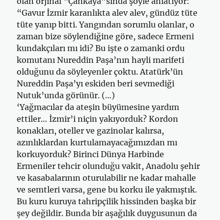
olan orjinal “Çankaya”sında şöyle anlatıyor:
“Gavur İzmir karanlıkta alev alev, gündüz tüte
tüte yanıp bitti. Yangından sorumlu olanlar, o
zaman bize söylendiğine göre, sadece Ermeni
kundakçıları mı idi? Bu işte o zamanki ordu
komutanı Nureddin Paşa’nın hayli marifeti
olduğunu da söyleyenler çoktu. Atatürk’ün
Nureddin Paşa’yı eskiden beri sevmediği
Nutuk’unda görünür. (…)
‘Yağmacılar da ateşin büyümesine yardım
ettiler… İzmir’i niçin yakıyorduk? Kordon
konakları, oteller ve gazinolar kalırsa,
azınlıklardan kurtulamayacağımızdan mı
korkuyorduk? Birinci Dünya Harbinde
Ermeniler tehcir olunduğu vakit, Anadolu şehir
ve kasabalarının oturulabilir ne kadar mahalle
ve semtleri varsa, gene bu korku ile yakmıştık.
Bu kuru kuruya tahripçilik hissinden başka bir
şey değildir. Bunda bir aşağılık duygusunun da