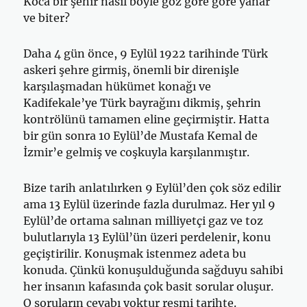
Koca bir şehir nasıl böyle göz göre göre yanar
ve biter?
Daha 4 gün önce, 9 Eylül 1922 tarihinde Türk
askeri şehre girmiş, önemli bir direnişle
karşılaşmadan hükümet konağı ve
Kadifekale’ye Türk bayrağını dikmiş, şehrin
kontrölünü tamamen eline geçirmiştir. Hatta
bir gün sonra 10 Eylül’de Mustafa Kemal de
İzmir’e gelmiş ve coşkuyla karşılanmıştır.
Bize tarih anlatılırken 9 Eylül’den çok söz edilir
ama 13 Eylül üzerinde fazla durulmaz. Her yıl 9
Eylül’de ortama salınan milliyetçi gaz ve toz
bulutlarıyla 13 Eylül’ün üzeri perdelenir, konu
geçiştirilir. Konuşmak istenmez adeta bu
konuda. Çünkü konuşulduğunda sağduyu sahibi
her insanın kafasında çok basit sorular oluşur.
O soruların cevabı yoktur resmi tarihte.