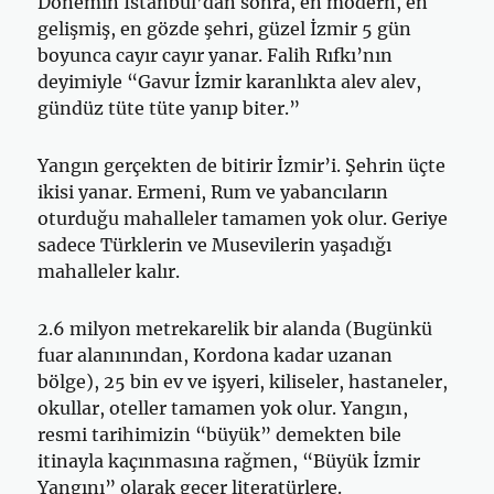
Dönemin İstanbul’dan sonra, en modern, en
gelişmiş, en gözde şehri, güzel İzmir 5 gün
boyunca cayır cayır yanar. Falih Rıfkı’nın
deyimiyle “Gavur İzmir karanlıkta alev alev,
gündüz tüte tüte yanıp biter.”
Yangın gerçekten de bitirir İzmir’i. Şehrin üçte
ikisi yanar. Ermeni, Rum ve yabancıların
oturduğu mahalleler tamamen yok olur. Geriye
sadece Türklerin ve Musevilerin yaşadığı
mahalleler kalır.
2.6 milyon metrekarelik bir alanda (Bugünkü
fuar alanınından, Kordona kadar uzanan
bölge), 25 bin ev ve işyeri, kiliseler, hastaneler,
okullar, oteller tamamen yok olur. Yangın,
resmi tarihimizin “büyük” demekten bile
itinayla kaçınmasına rağmen, “Büyük İzmir
Yangını” olarak geçer literatürlere.