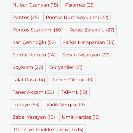
Nubar Ozanyan
(18)
Paramaz
(25)
Pontos
(25)
Pontos Rum Soykırımı
(22)
Pontos Soykırımı
(30)
Ragıp Zarakolu
(27)
Sait Çetinoğlu
(52)
Sarkis Hatspanian
(33)
Serdar Korucu
(14)
Sevan Nişanyan
(27)
Soykırım
(20)
Süryaniler
(21)
Talat Paşa
(14)
Tamer Çilingir
(13)
Taner Akçam
(60)
TKP/ML
(19)
Türkiye
(53)
Varlık Vergisi
(19)
Zabel Yesayan
(18)
Ümit Kardaş
(13)
İttihat ve Terakki Cemiyeti
(15)