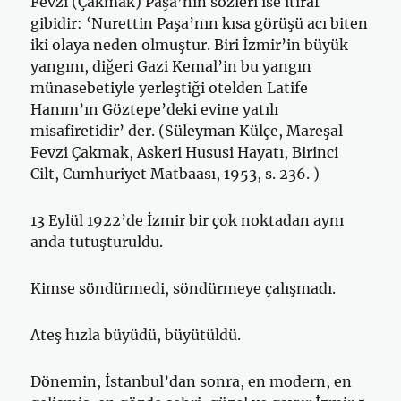
Fevzi (Çakmak) Paşa’nın sözleri ise itiraf
gibidir: ‘Nurettin Paşa’nın kısa görüşü acı biten
iki olaya neden olmuştur. Biri İzmir’in büyük
yangını, diğeri Gazi Kemal’in bu yangın
münasebetiyle yerleştiği otelden Latife
Hanım’ın Göztepe’deki evine yatılı
misafiretidir’ der. (Süleyman Külçe, Mareşal
Fevzi Çakmak, Askeri Hususi Hayatı, Birinci
Cilt, Cumhuriyet Matbaası, 1953, s. 236. )
13 Eylül 1922’de İzmir bir çok noktadan aynı
anda tutuşturuldu.
Kimse söndürmedi, söndürmeye çalışmadı.
Ateş hızla büyüdü, büyütüldü.
Dönemin, İstanbul’dan sonra, en modern, en