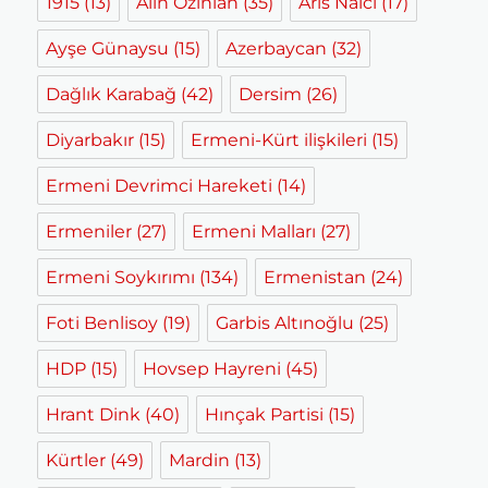
1915
(13)
Alin Ozinian
(35)
Aris Nalcı
(17)
Ayşe Günaysu
(15)
Azerbaycan
(32)
Dağlık Karabağ
(42)
Dersim
(26)
Diyarbakır
(15)
Ermeni-Kürt ilişkileri
(15)
Ermeni Devrimci Hareketi
(14)
Ermeniler
(27)
Ermeni Malları
(27)
Ermeni Soykırımı
(134)
Ermenistan
(24)
Foti Benlisoy
(19)
Garbis Altınoğlu
(25)
HDP
(15)
Hovsep Hayreni
(45)
Hrant Dink
(40)
Hınçak Partisi
(15)
Kürtler
(49)
Mardin
(13)