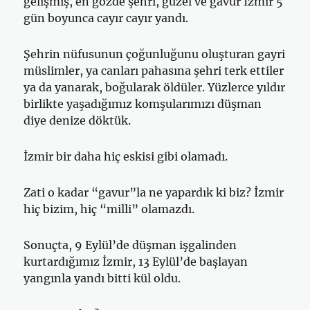
gelişmiş, en gözde şehri, güzel ve gavur İzmir 5
gün boyunca cayır cayır yandı.
Şehrin nüfusunun çoğunluğunu oluşturan gayri
müslimler, ya canları pahasına şehri terk ettiler
ya da yanarak, boğularak öldüler. Yüzlerce yıldır
birlikte yaşadığımız komşularımızı düşman
diye denize döktük.
İzmir bir daha hiç eskisi gibi olamadı.
Zati o kadar “gavur”la ne yapardık ki biz? İzmir
hiç bizim, hiç “milli” olamazdı.
Sonuçta, 9 Eylül’de düşman işgalinden
kurtardığımız İzmir, 13 Eylül’de başlayan
yangınla yandı bitti kül oldu.