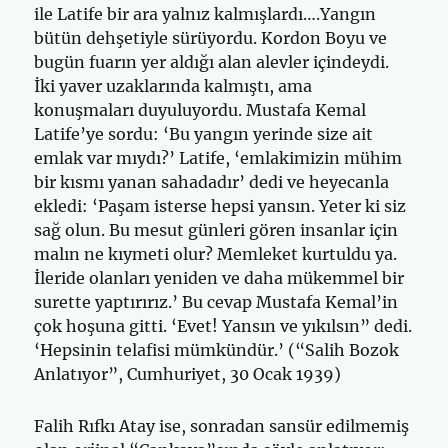
ile Latife bir ara yalnız kalmışlardı….Yangın
bütün dehşetiyle sürüyordu. Kordon Boyu ve
bugün fuarın yer aldığı alan alevler içindeydi.
İki yaver uzaklarında kalmıştı, ama
konuşmaları duyuluyordu. Mustafa Kemal
Latife’ye sordu: ‘Bu yangın yerinde size ait
emlak var mıydı?’ Latife, ‘emlakimizin mühim
bir kısmı yanan sahadadır’ dedi ve heyecanla
ekledi: ‘Paşam isterse hepsi yansın. Yeter ki siz
sağ olun. Bu mesut günleri gören insanlar için
malın ne kıymeti olur? Memleket kurtuldu ya.
İleride olanları yeniden ve daha mükemmel bir
surette yaptırırız.’ Bu cevap Mustafa Kemal’in
çok hoşuna gitti. ‘Evet! Yansın ve yıkılsın” dedi.
‘Hepsinin telafisi mümkündür.’ (“Salih Bozok
Anlatıyor”, Cumhuriyet, 30 Ocak 1939)
Falih Rıfkı Atay ise, sonradan sansür edilmemiş