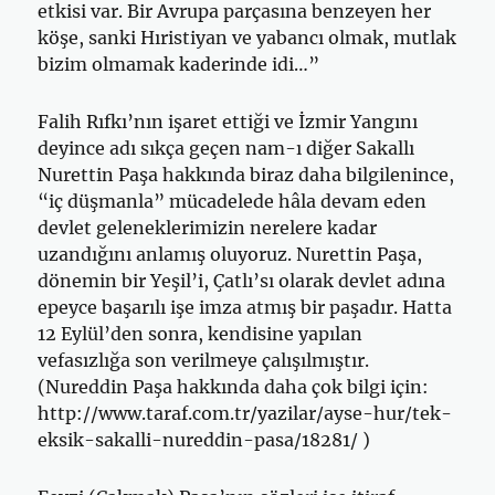
etkisi var. Bir Avrupa parçasına benzeyen her
köşe, sanki Hıristiyan ve yabancı olmak, mutlak
bizim olmamak kaderinde idi…”
Falih Rıfkı’nın işaret ettiği ve İzmir Yangını
deyince adı sıkça geçen nam-ı diğer Sakallı
Nurettin Paşa hakkında biraz daha bilgilenince,
“iç düşmanla” mücadelede hâla devam eden
devlet geleneklerimizin nerelere kadar
uzandığını anlamış oluyoruz. Nurettin Paşa,
dönemin bir Yeşil’i, Çatlı’sı olarak devlet adına
epeyce başarılı işe imza atmış bir paşadır. Hatta
12 Eylül’den sonra, kendisine yapılan
vefasızlığa son verilmeye çalışılmıştır.
(Nureddin Paşa hakkında daha çok bilgi için:
http://www.taraf.com.tr/yazilar/ayse-hur/tek-
eksik-sakalli-nureddin-pasa/18281/ )