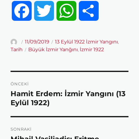
F
T
W
S
a
w
h
h
Yazar
Yayın
Kategoriler
11/09/2019
13 Eylül 1922 İzmir Yangını
,
tarihi
Etiketler
Tarih
Büyük İzmir Yanğını
İzmir 1922
,
c
i
a
a
e
t
t
r
Yazı
ÖNCEKI
gezinmesi
b
t
s
e
Hamit Erdem: İzmir Yangını (13
Önceki
yazı:
Eylül 1922)
o
e
A
SONRAKI
o
r
p
Sonraki