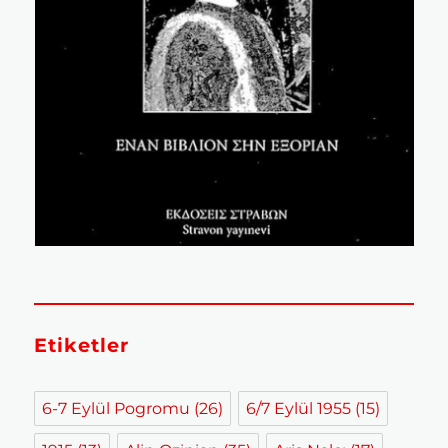
Etiketler
6-7 Eylül Pogromu
(26)
6/7 Eylül 1955
(15)