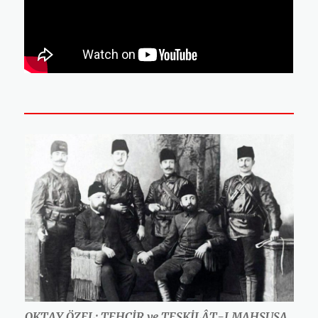
OKTAY ÖZEL: TEHCİR ve TEŞKİLÂT-I MAHSUSA