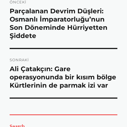
ÖNCEKI
gezinmesi
b
t
s
e
Parçalanan Devrim Düşleri:
Önceki
yazı:
Osmanlı İmparatorluğu’nun
o
e
A
Son Döneminde Hürriyetten
Şiddete
o
r
p
SONRAKI
k
p
Ali Çatakçın: Gare
Sonraki
yazı:
operasyonunda bir kısım bölge
Kürtlerinin de parmak izi var
Search