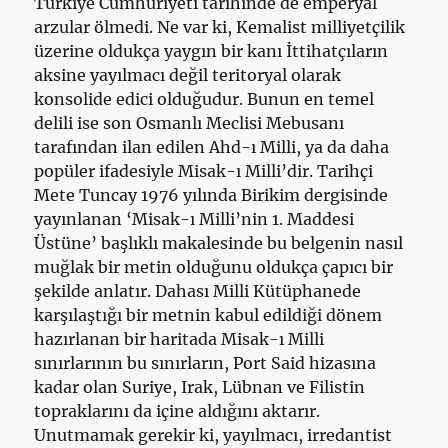
Türkiye Cumhuriyeti tarihinde de emperyal
arzular ölmedi. Ne var ki, Kemalist milliyetçilik
üzerine oldukça yaygın bir kanı İttihatçıların
aksine yayılmacı değil teritoryal olarak
konsolide edici olduğudur. Bunun en temel
delili ise son Osmanlı Meclisi Mebusanı
tarafından ilan edilen Ahd-ı Milli, ya da daha
popüler ifadesiyle Misak-ı Milli’dir. Tarihçi
Mete Tuncay 1976 yılında Birikim dergisinde
yayınlanan ‘Misak-ı Milli’nin 1. Maddesi
Üstüne’ başlıklı makalesinde bu belgenin nasıl
muğlak bir metin olduğunu oldukça çapıcı bir
şekilde anlatır. Dahası Milli Kütüphanede
karşılaştığı bir metnin kabul edildiği dönem
hazırlanan bir haritada Misak-ı Milli
sınırlarının bu sınırların, Port Said hizasına
kadar olan Suriye, Irak, Lübnan ve Filistin
topraklarını da içine aldığını aktarır.
Unutmamak gerekir ki, yayılmacı, irredantist