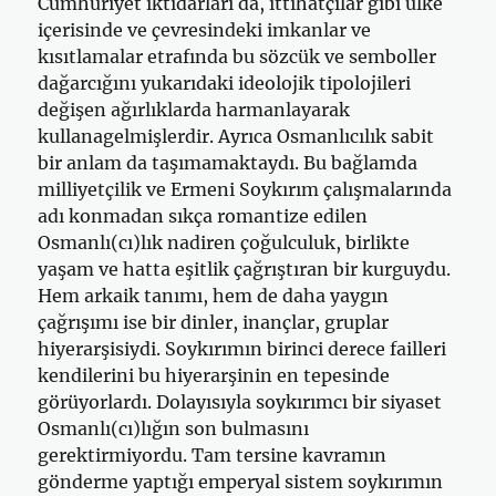
Cumhuriyet iktidarları da, ittihatçılar gibi ülke
içerisinde ve çevresindeki imkanlar ve
kısıtlamalar etrafında bu sözcük ve semboller
dağarcığını yukarıdaki ideolojik tipolojileri
değişen ağırlıklarda harmanlayarak
kullanagelmişlerdir. Ayrıca Osmanlıcılık sabit
bir anlam da taşımamaktaydı. Bu bağlamda
milliyetçilik ve Ermeni Soykırım çalışmalarında
adı konmadan sıkça romantize edilen
Osmanlı(cı)lık nadiren çoğulculuk, birlikte
yaşam ve hatta eşitlik çağrıştıran bir kurguydu.
Hem arkaik tanımı, hem de daha yaygın
çağrışımı ise bir dinler, inançlar, gruplar
hiyerarşisiydi. Soykırımın birinci derece failleri
kendilerini bu hiyerarşinin en tepesinde
görüyorlardı. Dolayısıyla soykırımcı bir siyaset
Osmanlı(cı)lığın son bulmasını
gerektirmiyordu. Tam tersine kavramın
gönderme yaptığı emperyal sistem soykırımın