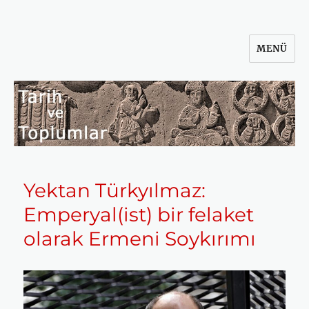
MENÜ
Tarih ve Toplumlar
Yektan Türkyılmaz:
Emperyal(ist) bir felaket
olarak Ermeni Soykırımı