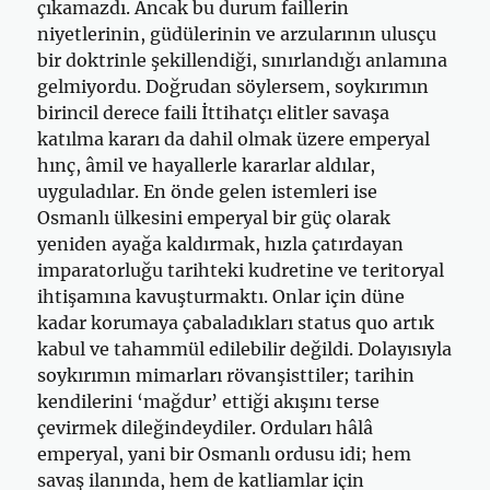
çıkamazdı. Ancak bu durum faillerin
niyetlerinin, güdülerinin ve arzularının ulusçu
bir doktrinle şekillendiği, sınırlandığı anlamına
gelmiyordu. Doğrudan söylersem, soykırımın
birincil derece faili İttihatçı elitler savaşa
katılma kararı da dahil olmak üzere emperyal
hınç, âmil ve hayallerle kararlar aldılar,
uyguladılar. En önde gelen istemleri ise
Osmanlı ülkesini emperyal bir güç olarak
yeniden ayağa kaldırmak, hızla çatırdayan
imparatorluğu tarihteki kudretine ve teritoryal
ihtişamına kavuşturmaktı. Onlar için düne
kadar korumaya çabaladıkları status quo artık
kabul ve tahammül edilebilir değildi. Dolayısıyla
soykırımın mimarları rövanşisttiler; tarihin
kendilerini ‘mağdur’ ettiği akışını terse
çevirmek dileğindeydiler. Orduları hâlâ
emperyal, yani bir Osmanlı ordusu idi; hem
savaş ilanında, hem de katliamlar için