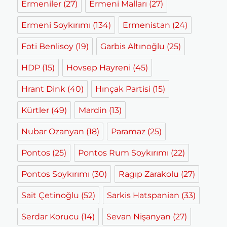
Ermeniler
(27)
Ermeni Malları
(27)
Ermeni Soykırımı
(134)
Ermenistan
(24)
Foti Benlisoy
(19)
Garbis Altınoğlu
(25)
HDP
(15)
Hovsep Hayreni
(45)
Hrant Dink
(40)
Hınçak Partisi
(15)
Kürtler
(49)
Mardin
(13)
Nubar Ozanyan
(18)
Paramaz
(25)
Pontos
(25)
Pontos Rum Soykırımı
(22)
Pontos Soykırımı
(30)
Ragıp Zarakolu
(27)
Sait Çetinoğlu
(52)
Sarkis Hatspanian
(33)
Serdar Korucu
(14)
Sevan Nişanyan
(27)