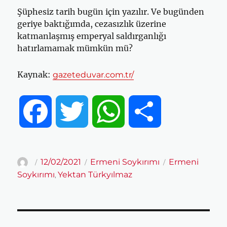
Şüphesiz tarih bugün için yazılır. Ve bugünden
geriye baktığımda, cezasızlık üzerine
katmanlaşmış emperyal saldırganlığı
hatırlamamak mümkün mü?
Kaynak:
gazeteduvar.com.tr/
F
T
W
S
a
w
h
h
Yazar
Yayın
Kategoriler
Etiketler
12/02/2021
Ermeni Soykırımı
Ermeni
tarihi
Soykırımı
Yektan Türkyılmaz
,
c
i
a
a
e
t
t
r
Yazı