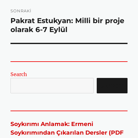
o
r
p
SONRAKI
Pakrat Estukyan: Milli bir proje
Sonraki
k
p
yazı:
olarak 6-7 Eylül
Search
SEARCH
Soykırımı Anlamak: Ermeni
Soykırımından Çıkarılan Dersler (PDF