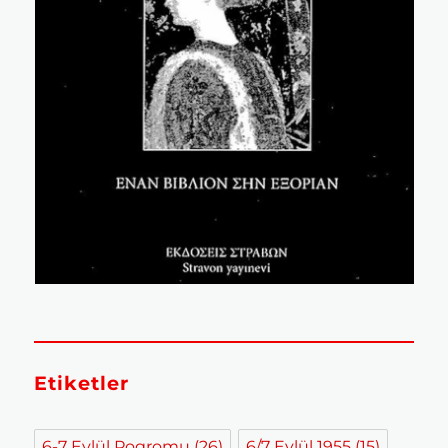
Etiketler
6-7 Eylül Pogromu
(26)
6/7 Eylül 1955
(15)