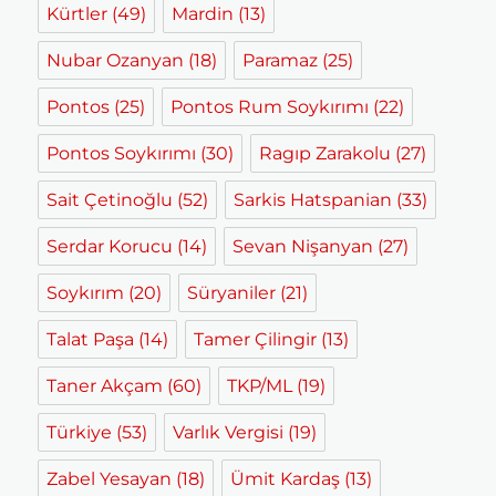
Kürtler
(49)
Mardin
(13)
Nubar Ozanyan
(18)
Paramaz
(25)
Pontos
(25)
Pontos Rum Soykırımı
(22)
Pontos Soykırımı
(30)
Ragıp Zarakolu
(27)
Sait Çetinoğlu
(52)
Sarkis Hatspanian
(33)
Serdar Korucu
(14)
Sevan Nişanyan
(27)
Soykırım
(20)
Süryaniler
(21)
Talat Paşa
(14)
Tamer Çilingir
(13)
Taner Akçam
(60)
TKP/ML
(19)
Türkiye
(53)
Varlık Vergisi
(19)
Zabel Yesayan
(18)
Ümit Kardaş
(13)