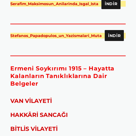
Serafim_Maksimosun_Anilarinda_Isgal_Ista
İNDIR
Stefanos_Papadopulos_un_Yazismalari_Muta
İNDIR
Ermeni Soykırımı 1915 – Hayatta
Kalanların Tanıklıklarına Dair
Belgeler
VAN VİLAYETİ
HAKKÂRİ SANCAĞI
BİTLİS VİLAYETİ