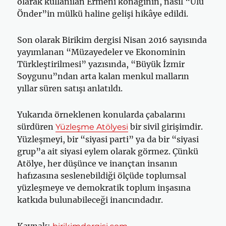
olarak kullanılan Ermeni konağının, nasıl “Ulu
Önder”in mülkü haline gelişi hikâye edildi.
Son olarak Birikim dergisi Nisan 2016 sayısında
yayımlanan “Müzayedeler ve Ekonominin
Türkleştirilmesi” yazısında, “Büyük İzmir
Soygunu”ndan arta kalan menkul malların
yıllar süren satışı anlatıldı.
Yukarıda örneklenen konularda çabalarını
sürdüren
bir sivil girişimdir.
Yüzleşme Atölyesi
Yüzleşmeyi, bir “siyasi parti” ya da bir “siyasi
grup”a ait siyasi eylem olarak görmez. Çünkü
Atölye, her düşünce ve inançtan insanın
hafızasına seslenebildiği ölçüde toplumsal
yüzleşmeye ve demokratik toplum inşasına
katkıda bulunabileceği inancındadır.