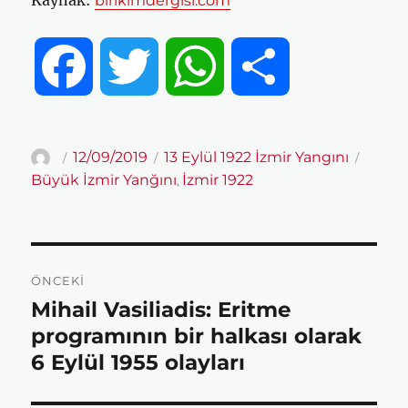
Kaynak:
birikimdergisi.com
F
T
W
S
a
w
h
h
Yazar
Yayın
Kategoriler
Etiketl
12/09/2019
13 Eylül 1922 İzmir Yangını
tarihi
Büyük İzmir Yanğını
İzmir 1922
,
c
i
a
a
e
t
t
r
Yazı
ÖNCEKI
gezinmesi
b
t
s
e
Mihail Vasiliadis: Eritme
Önceki
yazı:
programının bir halkası olarak
o
e
A
6 Eylül 1955 olayları