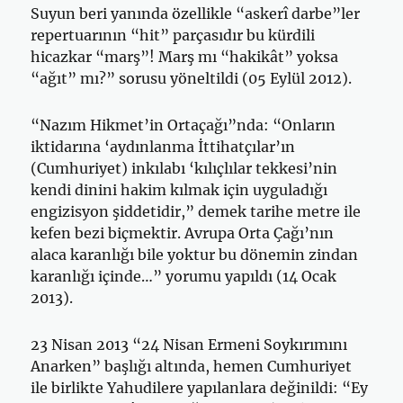
Suyun beri yanında özellikle “askerî darbe”ler
repertuarının “hit” parçasıdır bu kürdili
hicazkar “marş”! Marş mı “hakikât” yoksa
“ağıt” mı?” sorusu yöneltildi (05 Eylül 2012).
“Nazım Hikmet’in Ortaçağı”nda: “Onların
iktidarına ‘aydınlanma İttihatçılar’ın
(Cumhuriyet) inkılabı ‘kılıçlılar tekkesi’nin
kendi dinini hakim kılmak için uyguladığı
engizisyon şiddetidir,” demek tarihe metre ile
kefen bezi biçmektir. Avrupa Orta Çağı’nın
alaca karanlığı bile yoktur bu dönemin zindan
karanlığı içinde…” yorumu yapıldı (14 Ocak
2013).
23 Nisan 2013 “24 Nisan Ermeni Soykırımını
Anarken” başlığı altında, hemen Cumhuriyet
ile birlikte Yahudilere yapılanlara değinildi: “Ey