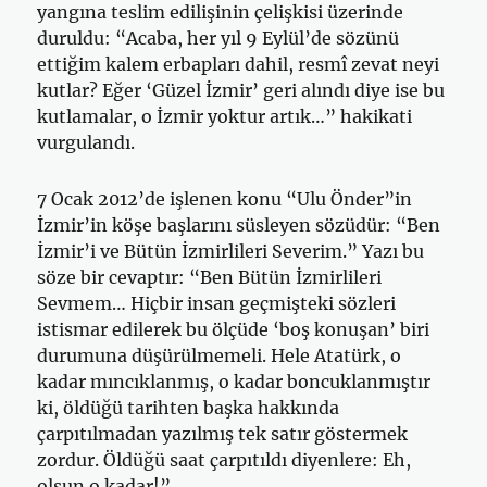
yangına teslim edilişinin çelişkisi üzerinde
duruldu: “Acaba, her yıl 9 Eylül’de sözünü
ettiğim kalem erbapları dahil, resmî zevat neyi
kutlar? Eğer ‘Güzel İzmir’ geri alındı diye ise bu
kutlamalar, o İzmir yoktur artık…” hakikati
vurgulandı.
7 Ocak 2012’de işlenen konu “Ulu Önder”in
İzmir’in köşe başlarını süsleyen sözüdür: “Ben
İzmir’i ve Bütün İzmirlileri Severim.” Yazı bu
söze bir cevaptır: “Ben Bütün İzmirlileri
Sevmem… Hiçbir insan geçmişteki sözleri
istismar edilerek bu ölçüde ‘boş konuşan’ biri
durumuna düşürülmemeli. Hele Atatürk, o
kadar mıncıklanmış, o kadar boncuklanmıştır
ki, öldüğü tarihten başka hakkında
çarpıtılmadan yazılmış tek satır göstermek
zordur. Öldüğü saat çarpıtıldı diyenlere: Eh,
olsun o kadar!”