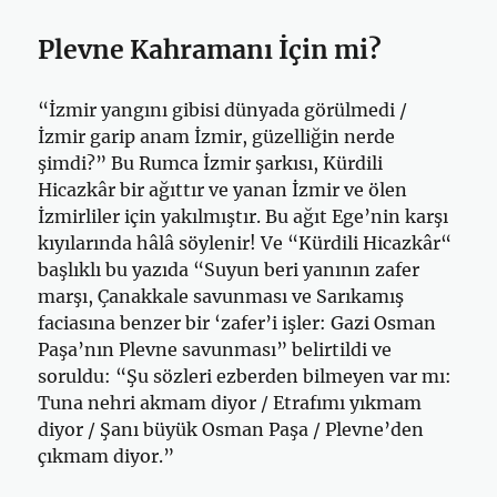
Plevne Kahramanı İçin mi?
“İzmir yangını gibisi dünyada görülmedi /
İzmir garip anam İzmir, güzelliğin nerde
şimdi?” Bu Rumca İzmir şarkısı, Kürdili
Hicazkâr bir ağıttır ve yanan İzmir ve ölen
İzmirliler için yakılmıştır. Bu ağıt Ege’nin karşı
kıyılarında hâlâ söylenir! Ve “Kürdili Hicazkâr“
başlıklı bu yazıda “Suyun beri yanının zafer
marşı, Çanakkale savunması ve Sarıkamış
faciasına benzer bir ‘zafer’i işler: Gazi Osman
Paşa’nın Plevne savunması” belirtildi ve
soruldu: “Şu sözleri ezberden bilmeyen var mı:
Tuna nehri akmam diyor / Etrafımı yıkmam
diyor / Şanı büyük Osman Paşa / Plevne’den
çıkmam diyor.”