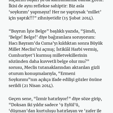
İkisi de aynı reflekse sahiptir: Biz asla
‘soykırım’ yapmayız! Her ne yaptıysak ‘millet’
için yaptık!!!” zihniyetidir (15 Şubat 2014).
“Buyrun İşte Belge” başlıklı yazıda, “Şimdi,
‘Belge! Belge!’ diye bağıranlara soruyorum:
Hacı Bayram’da Cuma’yı kıldıktan sonra Büyük
Millet Meclisi’ni açmış; İstiklâl Harbi vermiş,
Cumhuriyet’i kurmuş milletvekillerinin
sözünden daha kuvvetli belge olur mu?”
sorusu, Meclis tutanaklarından aktarılan gizli
oturum konuşmalarıyla, “Ermeni
Soykırımı”nın açıkça ifade edilişi gözler önüne
serildi (21 Nisan 2014).
Geçen sene, “İzmir hatırlıyor!” diye söze girip,
“Doksan iki yıldır sadece ‘9 Eylül’ü,
‘düşman’dan kurtuluşu hatırlayan ve ‘zafer ile