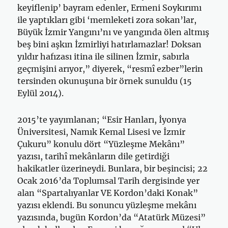
keyiflenip’ bayram edenler, Ermeni Soykırımı
ile yaptıkları gibi ‘memleketi zora sokan’lar,
Büyük İzmir Yangını’nı ve yangında ölen altmış
beş bini aşkın İzmirliyi hatırlamazlar! Doksan
yıldır hafızası itina ile silinen İzmir, sabırla
geçmişini arıyor,” diyerek, “resmî ezber”lerin
tersinden okunuşuna bir örnek sunuldu (15
Eylül 2014).
2015’te yayımlanan; “Esir Hanları, İyonya
Üniversitesi, Namık Kemal Lisesi ve İzmir
Çukuru” konulu dört “Yüzleşme Mekânı”
yazısı, tarihî mekânların dile getirdiği
hakikatler üzerineydi. Bunlara, bir beşincisi; 22
Ocak 2016’da Toplumsal Tarih dergisinde yer
alan “Spartalıyanlar VE Kordon’daki Konak”
yazısı eklendi. Bu sonuncu yüzleşme mekânı
yazısında, bugün Kordon’da “Atatürk Müzesi”