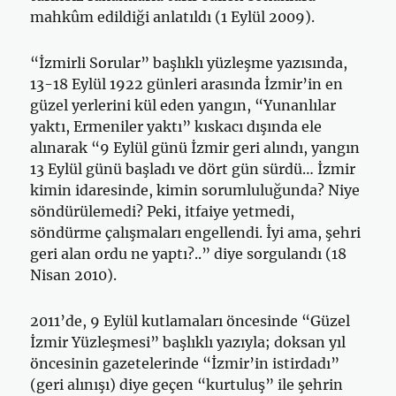
mahkûm edildiği anlatıldı (1 Eylül 2009).
“İzmirli Sorular” başlıklı yüzleşme yazısında,
13-18 Eylül 1922 günleri arasında İzmir’in en
güzel yerlerini kül eden yangın, “Yunanlılar
yaktı, Ermeniler yaktı” kıskacı dışında ele
alınarak “9 Eylül günü İzmir geri alındı, yangın
13 Eylül günü başladı ve dört gün sürdü… İzmir
kimin idaresinde, kimin sorumluluğunda? Niye
söndürülemedi? Peki, itfaiye yetmedi,
söndürme çalışmaları engellendi. İyi ama, şehri
geri alan ordu ne yaptı?..” diye sorgulandı (18
Nisan 2010).
2011’de, 9 Eylül kutlamaları öncesinde “Güzel
İzmir Yüzleşmesi” başlıklı yazıyla; doksan yıl
öncesinin gazetelerinde “İzmir’in istirdadı”
(geri alınışı) diye geçen “kurtuluş” ile şehrin