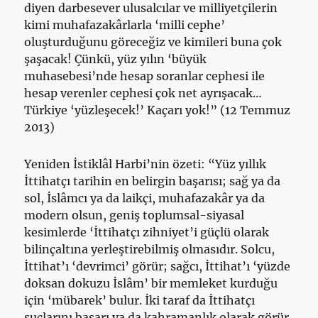
diyen darbesever ulusalcılar ve milliyetçilerin
kimi muhafazakârlarla ‘milli cephe’
oluşturduğunu göreceğiz ve kimileri buna çok
şaşacak! Çünkü, yüz yılın ‘büyük
muhasebesi’nde hesap soranlar cephesi ile
hesap verenler cephesi çok net ayrışacak…
Türkiye ‘yüzleşecek!’ Kaçarı yok!” (12 Temmuz
2013)
Yeniden İstiklâl Harbi’nin özeti: “Yüz yıllık
İttihatçı tarihin en belirgin başarısı; sağ ya da
sol, İslâmcı ya da laikçi, muhafazakâr ya da
modern olsun, geniş toplumsal-siyasal
kesimlerde ‘İttihatçı zihniyet’i güçlü olarak
bilinçaltına yerleştirebilmiş olmasıdır. Solcu,
İttihat’ı ‘devrimci’ görür; sağcı, İttihat’ı ‘yüzde
doksan dokuzu İslâm’ bir memleket kurduğu
için ‘mübarek’ bulur. İki taraf da İttihatçı
suçlarını başarı ya da kahramanlık olarak görür.