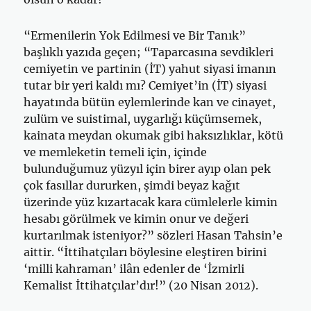
“Ermenilerin Yok Edilmesi ve Bir Tanık”
başlıklı yazıda geçen; “Taparcasına sevdikleri
cemiyetin ve partinin (İT) yahut siyasi imanın
tutar bir yeri kaldı mı? Cemiyet’in (İT) siyasi
hayatında bütün eylemlerinde kan ve cinayet,
zulüm ve suistimal, uygarlığı küçümsemek,
kainata meydan okumak gibi haksızlıklar, kötü
ve memleketin temeli için, içinde
bulunduğumuz yüzyıl için birer ayıp olan pek
çok fasıllar dururken, şimdi beyaz kağıt
üzerinde yüz kızartacak kara cümlelerle kimin
hesabı görülmek ve kimin onur ve değeri
kurtarılmak isteniyor?” sözleri Hasan Tahsin’e
aittir. “İttihatçıları böylesine eleştiren birini
‘milli kahraman’ ilân edenler de ‘İzmirli
Kemalist İttihatçılar’dır!” (20 Nisan 2012).