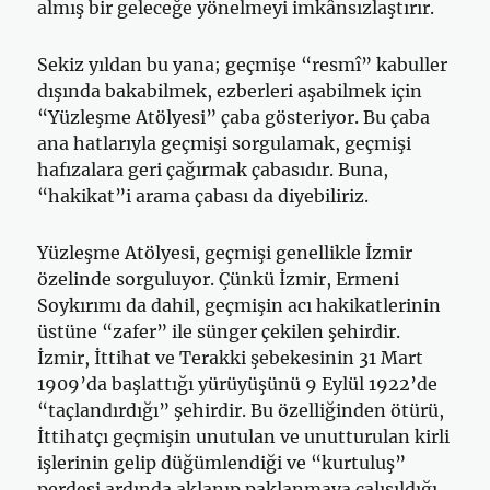
almış bir geleceğe yönelmeyi imkânsızlaştırır.
Sekiz yıldan bu yana; geçmişe “resmî” kabuller
dışında bakabilmek, ezberleri aşabilmek için
“Yüzleşme Atölyesi” çaba gösteriyor. Bu çaba
ana hatlarıyla geçmişi sorgulamak, geçmişi
hafızalara geri çağırmak çabasıdır. Buna,
“hakikat”i arama çabası da diyebiliriz.
Yüzleşme Atölyesi, geçmişi genellikle İzmir
özelinde sorguluyor. Çünkü İzmir, Ermeni
Soykırımı da dahil, geçmişin acı hakikatlerinin
üstüne “zafer” ile sünger çekilen şehirdir.
İzmir, İttihat ve Terakki şebekesinin 31 Mart
1909’da başlattığı yürüyüşünü 9 Eylül 1922’de
“taçlandırdığı” şehirdir. Bu özelliğinden ötürü,
İttihatçı geçmişin unutulan ve unutturulan kirli
işlerinin gelip düğümlendiği ve “kurtuluş”
perdesi ardında aklanıp paklanmaya çalışıldığı