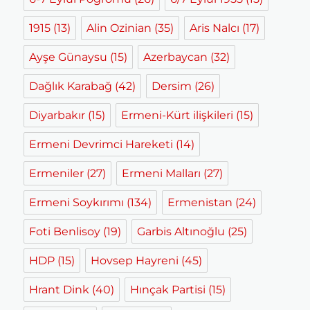
1915
(13)
Alin Ozinian
(35)
Aris Nalcı
(17)
Ayşe Günaysu
(15)
Azerbaycan
(32)
Dağlık Karabağ
(42)
Dersim
(26)
Diyarbakır
(15)
Ermeni-Kürt ilişkileri
(15)
Ermeni Devrimci Hareketi
(14)
Ermeniler
(27)
Ermeni Malları
(27)
Ermeni Soykırımı
(134)
Ermenistan
(24)
Foti Benlisoy
(19)
Garbis Altınoğlu
(25)
HDP
(15)
Hovsep Hayreni
(45)
Hrant Dink
(40)
Hınçak Partisi
(15)