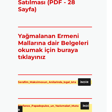
Satılması (PDF - 28
Sayfa)
Yağmalanan Ermeni
Mallarına dair Belgeleri
okumak için buraya
tıklayınız
Serafim_Maksimosun_Anilarinda_Isgal_Ista
İNDIR
Stefanos_Papadopulos_un_Yazismalari_Muta
İNDI
R