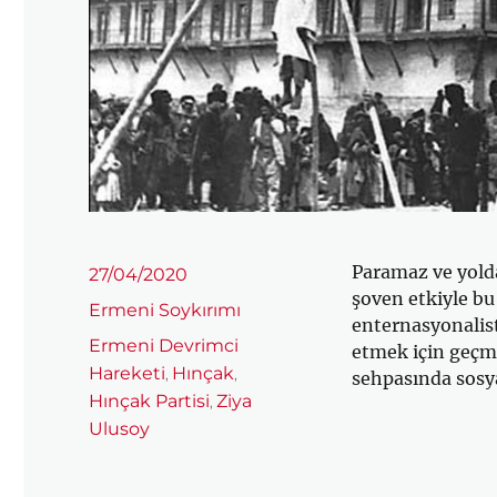
Paramaz ve yolda
Yayın
27/04/2020
tarihi
şoven etkiyle bu
Kategoriler
Ermeni Soykırımı
enternasyonalist
Etiketler
Ermeni Devrimci
etmek için geçmi
Hareketi
Hınçak
,
,
sehpasında sosyal
Hınçak Partisi
Ziya
,
Ulusoy