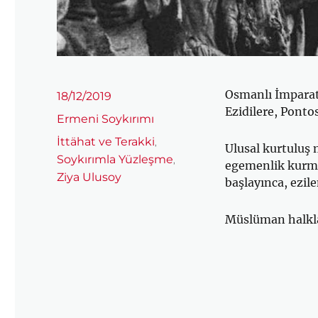
Osmanlı İmparato
Yayın
18/12/2019
tarihi
Ezidilere, Ponto
Kategoriler
Ermeni Soykırımı
Etiketler
İttähat ve Terakki
,
Ulusal kurtuluş 
Soykırımla Yüzleşme
,
egemenlik kurma
Ziya Ulusoy
başlayınca, ezile
Müslüman halklar