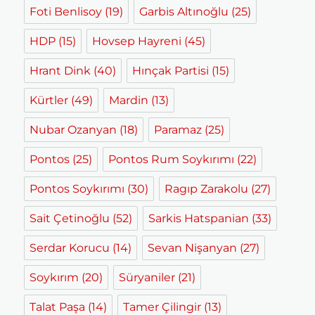
Foti Benlisoy
(19)
Garbis Altınoğlu
(25)
HDP
(15)
Hovsep Hayreni
(45)
Hrant Dink
(40)
Hınçak Partisi
(15)
Kürtler
(49)
Mardin
(13)
Nubar Ozanyan
(18)
Paramaz
(25)
Pontos
(25)
Pontos Rum Soykırımı
(22)
Pontos Soykırımı
(30)
Ragıp Zarakolu
(27)
Sait Çetinoğlu
(52)
Sarkis Hatspanian
(33)
Serdar Korucu
(14)
Sevan Nişanyan
(27)
Soykırım
(20)
Süryaniler
(21)
Talat Paşa
(14)
Tamer Çilingir
(13)