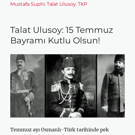
tarihi
Mustafa Suphi
Talat Ulusoy
TKP
,
,
Talat Ulusoy: 15 Temmuz
Bayramı Kutlu Olsun!
Temmuz ayı Osmanlı-Türk tarihinde pek