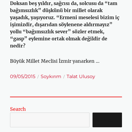
Doksan beş yıldır, sağcısı da, solcusu da “tam
bağımsızlık” düşkünü bir millet olarak
yaşadık, yaşıyoruz. “Ermeni meselesi bizim iç
işimizdir, dışarıdan söylenene aldırmayız”
yollu “bağımsızlık sever” sözler etmek,
“gasp” eylemine ortak olmak değildir de
nedir?
Büyük Millet Meclisi İzmir yanarken …
Yayın
Kategoriler
Etiketler
09/05/2015
Soykırım
Talat Ulusoy
tarihi
Search
SEARCH