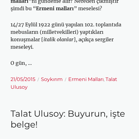
malları
”nı gündeme alır? Nereden çıkmıştır
şimdi bu “
Ermeni malları
” meselesi?
14/27 Eylül 1922 günü yapılan 102. toplantıda
mebusların (milletvekilleri) yaptıkları
konuşmalar [
italik olanlar
], açıkça sergiler
meseleyi.
O gün, …
Yayın
Kategoriler
Etiketler
21/05/2015
Soykırım
Ermeni Malları
Talat
,
tarihi
Ulusoy
Talat Ulusoy: Buyurun, işte
belge!