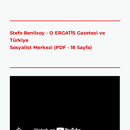
Stefo Benlisoy - O ERGATİS Gazetesi ve
Türkiye
Sosyalist Merkezi (PDF - 18 Sayfa)