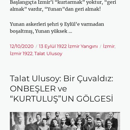
Başlangıçta İzmir’i “kurtarmak” yoktur, “geri
almak” vardır, “Yunan”dan geri almak!
Yunan askerleri şehri 9 Eylül’e varmadan
boşaltmış, Yunan yüksek …
Yayın
Kategoriler
Etiketler
12/10/2020
13 Eylül 1922 İzmir Yangını
İzmir
,
tarihi
İzmir 1922
Talat Ulusoy
,
Talat Ulusoy: Bir Çuvaldız:
ONBEŞLER ve
“KURTULUŞ”UN GÖLGESİ