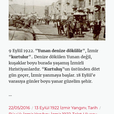
9 Eylül 1922. “
Yunan denize dökülür
”, İzmir
“
kurtulur
”.. Denize dökülen Yunan değil,
kuşaklar boyu burada yaşamış İzmirli
Hıristiyanlardır. “
Kurtuluş
”un üstünden dört
gün geçer, İzmir yanmaya başlar. 18 Eylül’e
varasıya günler boyu yanar güzelim şehir.
…
Yayın
Kategoriler
Etiketl
22/05/2016
13 Eylül 1922 İzmir Yangını
Tarih
,
tarihi