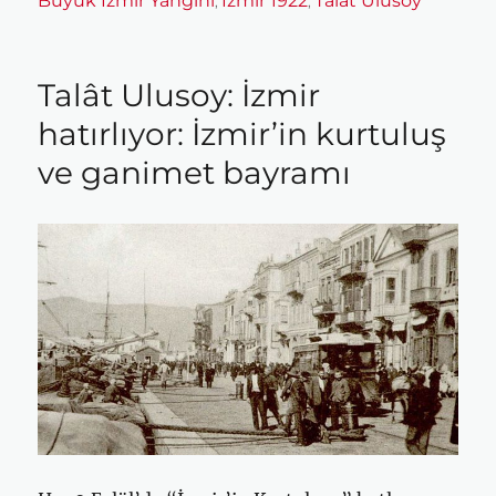
Büyük İzmir Yanğını
İzmir 1922
Talat Ulusoy
,
,
Talât Ulusoy: İzmir
hatırlıyor: İzmir’in kurtuluş
ve ganimet bayramı