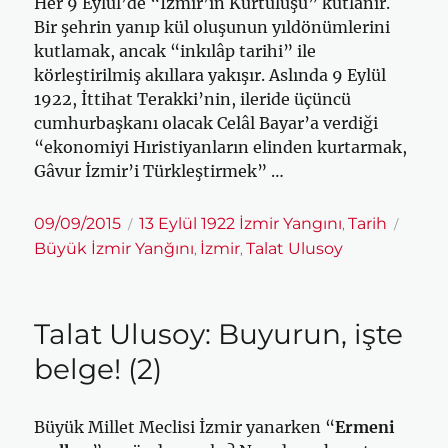
Her 9 Eylül’de “İzmir’in Kurtuluşu” kutlanır.
Bir şehrin yanıp kül oluşunun yıldönümlerini
kutlamak, ancak “inkılâp tarihi” ile
körleştirilmiş akıllara yakışır. Aslında 9 Eylül
1922, İttihat Terakki’nin, ileride üçüncü
cumhurbaşkanı olacak Celâl Bayar’a verdiği
“ekonomiyi Hıristiyanların elinden kurtarmak,
Gâvur İzmir’i Türkleştirmek” …
Yayın
Kategoriler
Etiket
09/09/2015
13 Eylül 1922 İzmir Yangını
Tarih
,
tarihi
Büyük İzmir Yanğını
İzmir
Talat Ulusoy
,
,
Talat Ulusoy: Buyurun, işte
belge! (2)
Büyük Millet Meclisi İzmir yanarken “
Ermeni