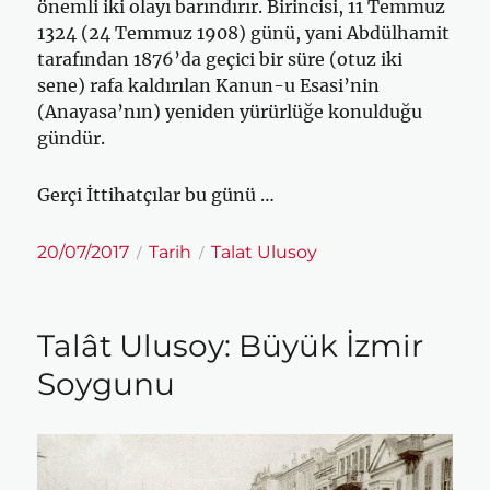
önemli iki olayı barındırır. Birincisi, 11 Temmuz
1324 (24 Temmuz 1908) günü, yani Abdülhamit
tarafından 1876’da geçici bir süre (otuz iki
sene) rafa kaldırılan Kanun-u Esasi’nin
(Anayasa’nın) yeniden yürürlüğe konulduğu
gündür.
Gerçi İttihatçılar bu günü …
Yayın
Kategoriler
Etiketler
20/07/2017
Tarih
Talat Ulusoy
tarihi
Talât Ulusoy: Büyük İzmir
Soygunu