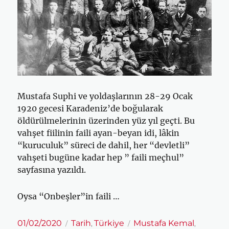
Mustafa Suphi ve yoldaşlarının 28-29 Ocak
1920 gecesi Karadeniz’de boğularak
öldürülmelerinin üzerinden yüz yıl geçti. Bu
vahşet fiilinin faili ayan-beyan idi, lâkin
“kuruculuk” süreci de dahil, her “devletli”
vahşeti bugüne kadar hep ” faili meçhul”
sayfasına yazıldı.
Oysa “Onbeşler”in faili …
Yayın
Kategoriler
Etiketler
01/02/2020
Tarih
Türkiye
Mustafa Kemal
,
,