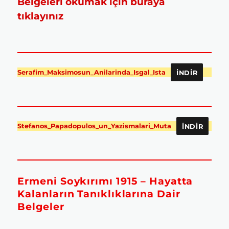
Belgeleri okumak için buraya
tıklayınız
Serafim_Maksimosun_Anilarinda_Isgal_Ista
İNDIR
Stefanos_Papadopulos_un_Yazismalari_Muta
İNDIR
Ermeni Soykırımı 1915 – Hayatta
Kalanların Tanıklıklarına Dair
Belgeler