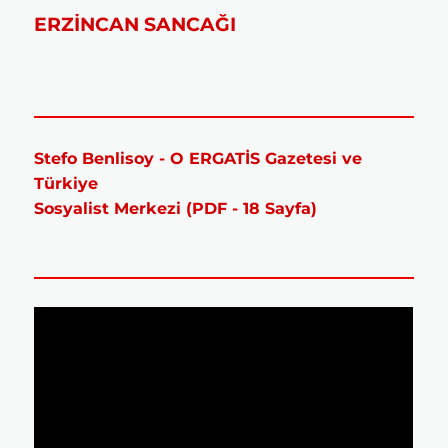
ERZİNCAN SANCAĞI
Stefo Benlisoy - O ERGATİS Gazetesi ve
Türkiye
Sosyalist Merkezi (PDF - 18 Sayfa)