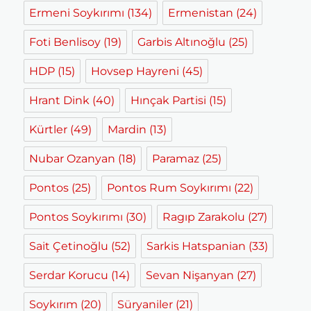
Ermeni Soykırımı
(134)
Ermenistan
(24)
Foti Benlisoy
(19)
Garbis Altınoğlu
(25)
HDP
(15)
Hovsep Hayreni
(45)
Hrant Dink
(40)
Hınçak Partisi
(15)
Kürtler
(49)
Mardin
(13)
Nubar Ozanyan
(18)
Paramaz
(25)
Pontos
(25)
Pontos Rum Soykırımı
(22)
Pontos Soykırımı
(30)
Ragıp Zarakolu
(27)
Sait Çetinoğlu
(52)
Sarkis Hatspanian
(33)
Serdar Korucu
(14)
Sevan Nişanyan
(27)
Soykırım
(20)
Süryaniler
(21)