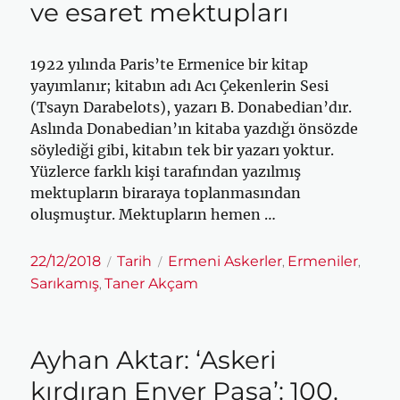
ve esaret mektupları
1922 yılında Paris’te Ermenice bir kitap
yayımlanır; kitabın adı Acı Çekenlerin Sesi
(Tsayn Darabelots), yazarı B. Donabedian’dır.
Aslında Donabedian’ın kitaba yazdığı önsözde
söylediği gibi, kitabın tek bir yazarı yoktur.
Yüzlerce farklı kişi tarafından yazılmış
mektupların biraraya toplanmasından
oluşmuştur. Mektupların hemen …
Yayın
Kategoriler
Etiketler
22/12/2018
Tarih
Ermeni Askerler
Ermeniler
,
,
tarihi
Sarıkamış
Taner Akçam
,
Ayhan Aktar: ‘Askeri
kırdıran Enver Paşa’: 100.