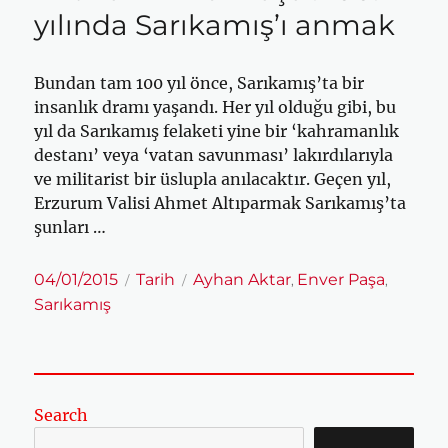
yılında Sarıkamış’ı anmak
Bundan tam 100 yıl önce, Sarıkamış’ta bir
insanlık dramı yaşandı. Her yıl olduğu gibi, bu
yıl da Sarıkamış felaketi yine bir ‘kahramanlık
destanı’ veya ‘vatan savunması’ lakırdılarıyla
ve militarist bir üslupla anılacaktır. Geçen yıl,
Erzurum Valisi Ahmet Altıparmak Sarıkamış’ta
şunları …
Yayın
Kategoriler
Etiketler
04/01/2015
Tarih
Ayhan Aktar
Enver Paşa
,
,
tarihi
Sarıkamış
Search