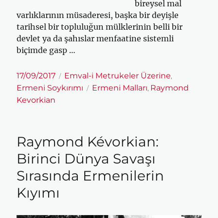
bireysel mal
varlıklarının müsaderesi, başka bir deyişle
tarihsel bir topluluğun mülklerinin belli bir
devlet ya da şahıslar menfaatine sistemli
biçimde gasp …
Yayın
Kategoriler
17/09/2017
Emval-i Metrukeler Üzerine
,
tarihi
Etiketler
Ermeni Soykırımı
Ermeni Malları
Raymond
,
Kevorkian
Raymond Kévorkian:
Birinci Dünya Savaşı
Sırasında Ermenilerin
Kıyımı