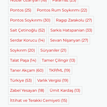
Nubar Ozanyan
(18)
Paramaz
(25)
Pontos
(25)
Pontos Rum Soykırımı
(22)
Pontos Soykırımı
(30)
Ragıp Zarakolu
(27)
Sait Çetinoğlu
(52)
Sarkis Hatspanian
(33)
Serdar Korucu
(14)
Sevan Nişanyan
(27)
Soykırım
(20)
Süryaniler
(21)
Talat Paşa
(14)
Tamer Çilingir
(13)
Taner Akçam
(60)
TKP/ML
(19)
Türkiye
(53)
Varlık Vergisi
(19)
Zabel Yesayan
(18)
Ümit Kardaş
(13)
İttihat ve Terakki Cemiyeti
(15)