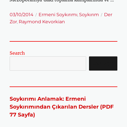
Yayın
Kategoriler
Etiketler
03/10/2014
Ermeni Soykırımı
Soykırım
Der
,
tarihi
Zor
Raymond Kevorkian
,
Search
SEARCH
Soykırımı Anlamak: Ermeni
Soykırımından Çıkarılan Dersler (PDF
77 Sayfa)