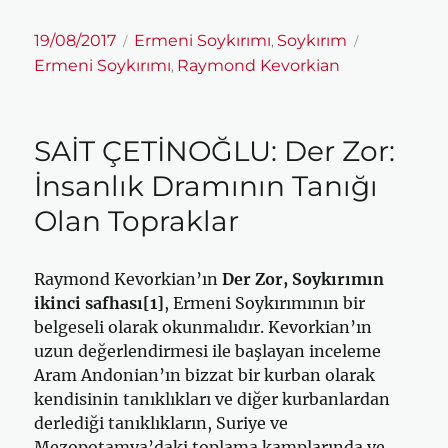
Yayın
Kategoriler
Etiketler
19/08/2017
Ermeni Soykırımı
Soykırım
,
tarihi
Ermeni Soykırımı
Raymond Kevorkian
,
SAİT ÇETİNOĞLU: Der Zor:
İnsanlık Dramının Tanığı
Olan Topraklar
Raymond Kevorkian’ın
Der Zor, Soykırımın
ikinci safhası
[1]
, Ermeni Soykırımının bir
belgeseli olarak okunmalıdır. Kevorkian’ın
uzun değerlendirmesi ile başlayan inceleme
Aram Andonian’ın bizzat bir kurban olarak
kendisinin tanıklıkları ve diğer kurbanlardan
derlediği tanıklıkların, Suriye ve
Mezopotamya’daki toplama kamplarında ve …