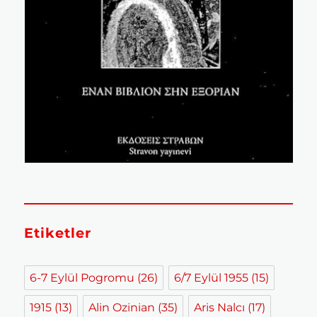
Etiketler
6-7 Eylül Pogromu
(26)
6/7 Eylül 1955
(15)
1915
(13)
Alin Ozinian
(35)
Aris Nalcı
(17)