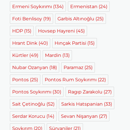
Ermeni Soykırımı
(134)
Ermenistan
(24)
Foti Benlisoy
(19)
Garbis Altınoğlu
(25)
HDP
(15)
Hovsep Hayreni
(45)
Hrant Dink
(40)
Hınçak Partisi
(15)
Kürtler
(49)
Mardin
(13)
Nubar Ozanyan
(18)
Paramaz
(25)
Pontos
(25)
Pontos Rum Soykırımı
(22)
Pontos Soykırımı
(30)
Ragıp Zarakolu
(27)
Sait Çetinoğlu
(52)
Sarkis Hatspanian
(33)
Serdar Korucu
(14)
Sevan Nişanyan
(27)
Soykırım
(20)
Süryaniler
(21)