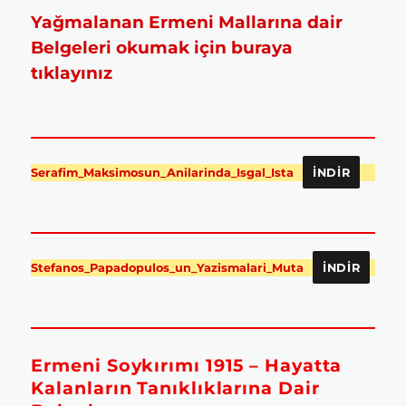
Yağmalanan Ermeni Mallarına dair
Belgeleri okumak için buraya
tıklayınız
Serafim_Maksimosun_Anilarinda_Isgal_Ista
İNDIR
Stefanos_Papadopulos_un_Yazismalari_Muta
İNDIR
Ermeni Soykırımı 1915 – Hayatta
Kalanların Tanıklıklarına Dair