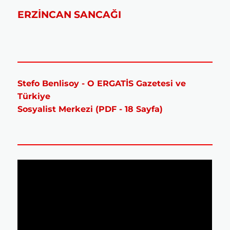
ERZİNCAN SANCAĞI
Stefo Benlisoy - O ERGATİS Gazetesi ve
Türkiye
Sosyalist Merkezi (PDF - 18 Sayfa)