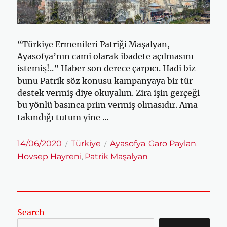
“Türkiye Ermenileri Patriği Maşalyan,
Ayasofya’nın cami olarak ibadete açılmasını
istemiş!..” Haber son derece çarpıcı. Hadi biz
bunu Patrik söz konusu kampanyaya bir tür
destek vermiş diye okuyalım. Zira işin gerçeği
bu yönlü basınca prim vermiş olmasıdır. Ama
takındığı tutum yine …
Yayın
Kategoriler
Etiketler
14/06/2020
Türkiye
Ayasofya
Garo Paylan
,
,
tarihi
Hovsep Hayreni
Patrik Maşalyan
,
Search