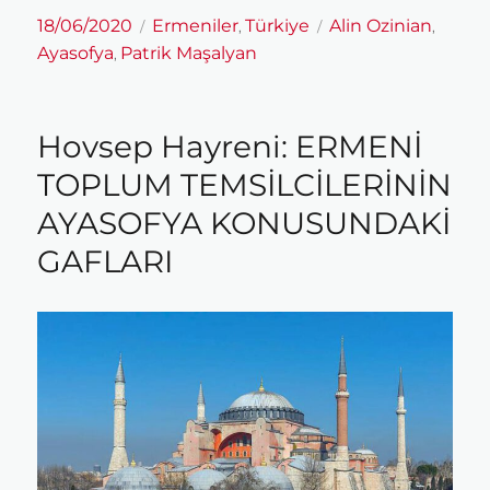
Yayın
Kategoriler
Etiketler
18/06/2020
Ermeniler
Türkiye
Alin Ozinian
,
,
tarihi
Ayasofya
Patrik Maşalyan
,
Hovsep Hayreni: ERMENİ
TOPLUM TEMSİLCİLERİNİN
AYASOFYA KONUSUNDAKİ
GAFLARI