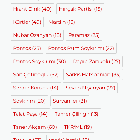
Hrant Dink
(40)
Hınçak Partisi
(15)
Kürtler
(49)
Mardin
(13)
Nubar Ozanyan
(18)
Paramaz
(25)
Pontos
(25)
Pontos Rum Soykırımı
(22)
Pontos Soykırımı
(30)
Ragıp Zarakolu
(27)
Sait Çetinoğlu
(52)
Sarkis Hatspanian
(33)
Serdar Korucu
(14)
Sevan Nişanyan
(27)
Soykırım
(20)
Süryaniler
(21)
Talat Paşa
(14)
Tamer Çilingir
(13)
Taner Akçam
(60)
TKP/ML
(19)