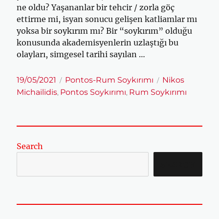
ne oldu? Yaşananlar bir tehcir / zorla göç
ettirme mi, isyan sonucu gelişen katliamlar mı
yoksa bir soykırım mı? Bir “soykırım” olduğu
konusunda akademisyenlerin uzlaştığı bu
olayları, simgesel tarihi sayılan …
Yayın
Kategoriler
Etiketler
19/05/2021
Pontos-Rum Soykırımı
Nikos
tarihi
Michailidis
Pontos Soykırımı
Rum Soykırımı
,
,
Search
SEARCH