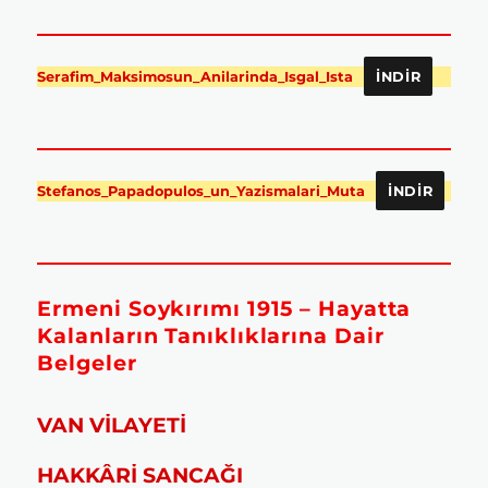
Serafim_Maksimosun_Anilarinda_Isgal_Ista
İNDIR
Stefanos_Papadopulos_un_Yazismalari_Muta
İNDIR
Ermeni Soykırımı 1915 – Hayatta
Kalanların Tanıklıklarına Dair
Belgeler
VAN VİLAYETİ
HAKKÂRİ SANCAĞI