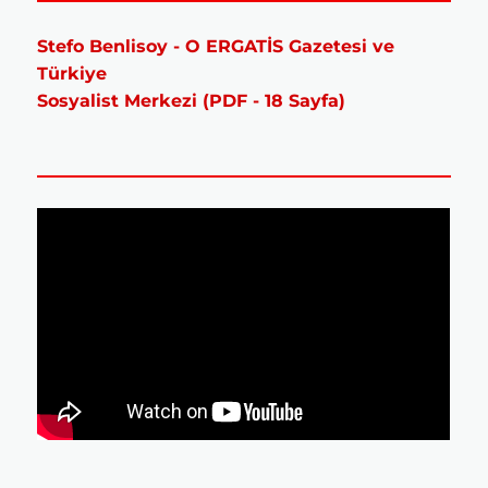
Stefo Benlisoy - O ERGATİS Gazetesi ve
Türkiye
Sosyalist Merkezi (PDF - 18 Sayfa)