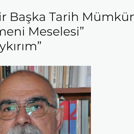
Bir Başka Tarih Mümkü
eni Meselesi”
ykırım”