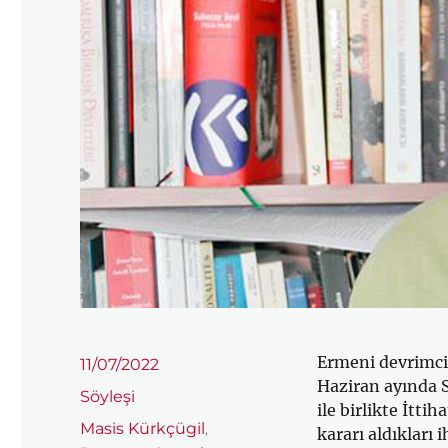
Ermeni devrimci 
Yayın
11/07/2022
tarihi
Haziran ayında S
Kategoriler
Söyleşi
ile birlikte İtti
Etiketler
Masis Kürkçügil
,
kararı aldıkları 