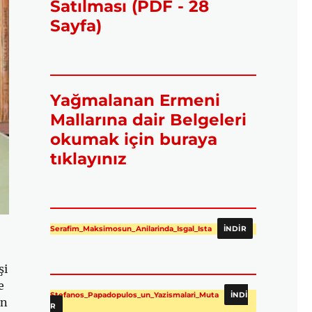
Satılması (PDF - 28
Sayfa)
Yağmalanan Ermeni
Mallarına dair Belgeleri
okumak için buraya
tıklayınız
Serafim_Maksimosun_Anilarinda_Isgal_Ista
İNDIR
şi
e
Stefanos_Papadopulos_un_Yazismalari_Muta
İNDI
an
R