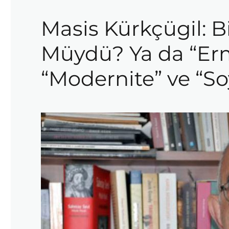
Masis Kürkçügil: 
Müydü? Ya da “Erm
“Modernite” ve “So