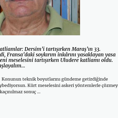
liamlar: Dersim’i tartışırken Maraş’ın 33.
i, Fransa’daki soykırım inkârını yasaklayan yasa
ni meselesini tartışırken Uludere katliamı oldu.
aşlayalım…
: Konunun teknik boyutlarını gündeme getirdiğinde
aybediyorsun. Kürt meselesini askeri yöntemlerle çözmey
 kaçınılmaz sonuç …