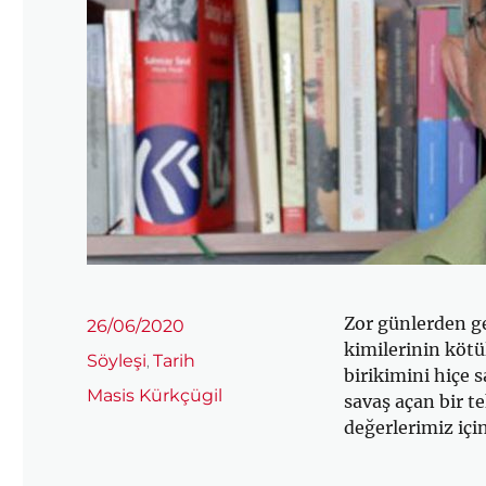
Zor günlerden ge
Yayın
26/06/2020
tarihi
kimilerinin kötü
Kategoriler
Söyleşi
Tarih
,
birikimini hiçe 
Etiketler
Masis Kürkçügil
savaş açan bir t
değerlerimiz içi