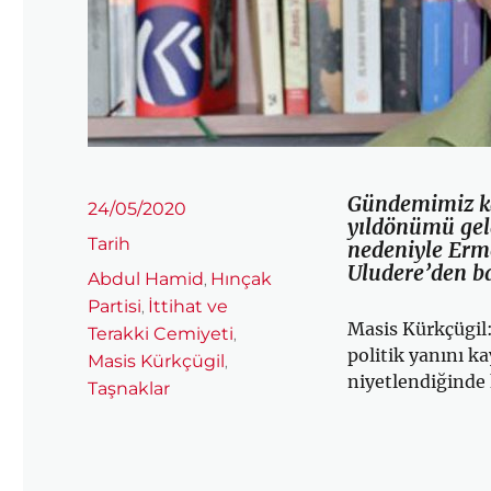
Gündemimiz kat
Yayın
24/05/2020
yıldönümü geld
tarihi
Kategoriler
Tarih
nedeniyle Erme
Uludere’den b
Etiketler
Abdul Hamid
Hınçak
,
Partisi
İttihat ve
,
Masis Kürkçügil
Terakki Cemiyeti
,
politik yanını k
Masis Kürkçügil
,
niyetlendiğinde
Taşnaklar