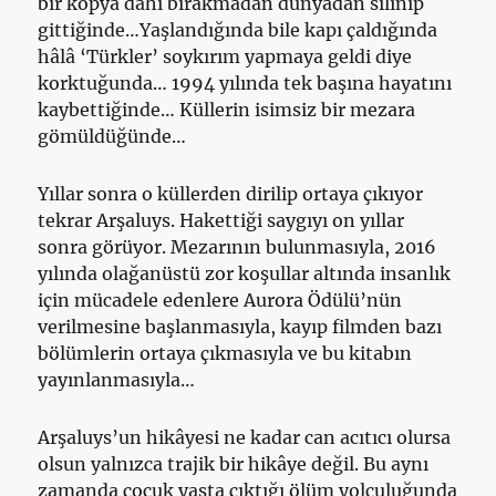
bir kopya dahi bırakmadan dünyadan silinip
gittiğinde…Yaşlandığında bile kapı çaldığında
hâlâ ‘Türkler’ soykırım yapmaya geldi diye
korktuğunda… 1994 yılında tek başına hayatını
kaybettiğinde… Küllerin isimsiz bir mezara
gömüldüğünde…
Yıllar sonra o küllerden dirilip ortaya çıkıyor
tekrar Arşaluys. Hakettiği saygıyı on yıllar
sonra görüyor. Mezarının bulunmasıyla, 2016
yılında olağanüstü zor koşullar altında insanlık
için mücadele edenlere Aurora Ödülü’nün
verilmesine başlanmasıyla, kayıp filmden bazı
bölümlerin ortaya çıkmasıyla ve bu kitabın
yayınlanmasıyla…
Arşaluys’un hikâyesi ne kadar can acıtıcı olursa
olsun yalnızca trajik bir hikâye değil. Bu aynı
zamanda çocuk yaşta çıktığı ölüm yolculuğunda