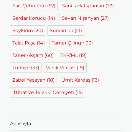
Sait Çetinoğlu
(52)
Sarkis Hatspanian
(33)
Serdar Korucu
(14)
Sevan Nişanyan
(27)
Soykırım
(20)
Süryaniler
(21)
Talat Paşa
(14)
Tamer Çilingir
(13)
Taner Akçam
(60)
TKP/ML
(19)
Türkiye
(53)
Varlık Vergisi
(19)
Zabel Yesayan
(18)
Ümit Kardaş
(13)
İttihat ve Terakki Cemiyeti
(15)
Anasayfa