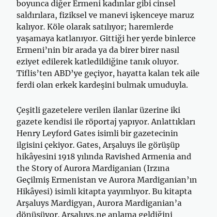
boyunca diğer Ermeni kadınlar gibi cinsel
saldırılara, fiziksel ve manevi işkenceye maruz
kalıyor. Köle olarak satılıyor; haremlerde
yaşamaya katlanıyor. Gittiği her yerde binlerce
Ermeni’nin bir arada ya da birer birer nasıl
eziyet edilerek katledildiğine tanık oluyor.
Tiflis’ten ABD’ye geçiyor, hayatta kalan tek aile
ferdi olan erkek kardeşini bulmak umuduyla.
Çeşitli gazetelere verilen ilanlar üzerine iki
gazete kendisi ile röportaj yapıyor. Anlattıkları
Henry Leyford Gates isimli bir gazetecinin
ilgisini çekiyor. Gates, Arşaluys ile görüşüp
hikâyesini 1918 yılında Ravished Armenia and
the Story of Aurora Mardiganian (Irzına
Geçilmiş Ermenistan ve Aurora Mardiganian’ın
Hikâyesi) isimli kitapta yayımlıyor. Bu kitapta
Arşaluys Mardigyan, Aurora Mardiganian’a
dönüşüyor. Arşaluys,ne anlama geldiğini