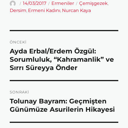
Yazar
Yayın
Kategoriler
Etiketler
14/03/2017
Ermeniler
Çemişgezek
,
tarihi
Dersim
Ermeni Kadını
Nurcan Kaya
,
,
c
i
a
a
e
t
t
r
Yazı
ÖNCEKI
gezinmesi
b
t
s
e
Ayda Erbal/Erdem Özgül:
Önceki
yazı:
Sorumluluk, “Kahramanlik” ve
o
e
A
Sırrı Süreyya Önder
o
r
p
SONRAKI
Tolunay Bayram: Geçmişten
Sonraki
k
p
yazı:
Günümüze Asurilerin Hikayesi