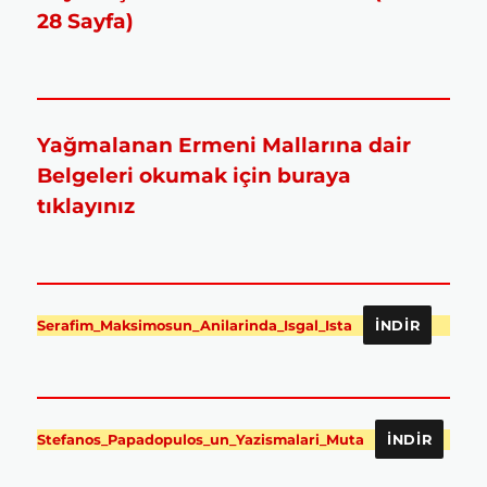
28 Sayfa)
Yağmalanan Ermeni Mallarına dair
Belgeleri okumak için buraya
tıklayınız
Serafim_Maksimosun_Anilarinda_Isgal_Ista
İNDIR
Stefanos_Papadopulos_un_Yazismalari_Muta
İNDIR