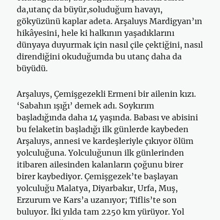
da,utanç da büyür,soluduğum havayı,
gökyüzünü kaplar adeta. Arşaluys Mardigyan’ın
hikâyesini, hele ki halkının yaşadıklarını
dünyaya duyurmak için nasıl çile çektiğini, nasıl
direndiğini okuduğumda bu utanç daha da
büyüdü.
Arşaluys, Çemişgezekli Ermeni bir ailenin kızı.
‘Sabahın ışığı’ demek adı. Soykırım
başladığında daha 14 yaşında. Babası ve abisini
bu felaketin başladığı ilk günlerde kaybeden
Arşaluys, annesi ve kardeşleriyle çıkıyor ölüm
yolculuğuna. Yolculuğunun ilk günlerinden
itibaren ailesinden kalanların çoğunu birer
birer kaybediyor. Çemişgezek’te başlayan
yolculuğu Malatya, Diyarbakır, Urfa, Muş,
Erzurum ve Kars’a uzanıyor; Tiflis’te son
buluyor. İki yılda tam 2250 km yürüyor. Yol