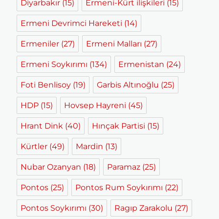
Diyarbakır
(15)
Ermeni-Kürt ilişkileri
(15)
Ermeni Devrimci Hareketi
(14)
Ermeniler
(27)
Ermeni Malları
(27)
Ermeni Soykırımı
(134)
Ermenistan
(24)
Foti Benlisoy
(19)
Garbis Altınoğlu
(25)
HDP
(15)
Hovsep Hayreni
(45)
Hrant Dink
(40)
Hınçak Partisi
(15)
Kürtler
(49)
Mardin
(13)
Nubar Ozanyan
(18)
Paramaz
(25)
Pontos
(25)
Pontos Rum Soykırımı
(22)
Pontos Soykırımı
(30)
Ragıp Zarakolu
(27)