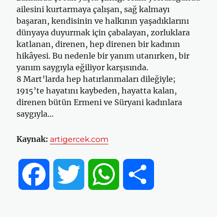
ailesini kurtarmaya çalışan, sağ kalmayı
başaran, kendisinin ve halkının yaşadıklarını
dünyaya duyurmak için çabalayan, zorluklara
katlanan, direnen, hep direnen bir kadının
hikâyesi. Bu nedenle bir yanım utanırken, bir
yanım saygıyla eğiliyor karşısında.
8 Mart’larda hep hatırlanmaları dileğiyle;
1915’te hayatını kaybeden, hayatta kalan,
direnen bütün Ermeni ve Süryani kadınlara
saygıyla…
Kaynak:
artigercek.com
F
T
W
S
a
w
h
h