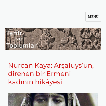
MENÜ
Tarih ve Toplumlar
Nurcan Kaya: Arşaluys’un,
direnen bir Ermeni
kadının hikâyesi