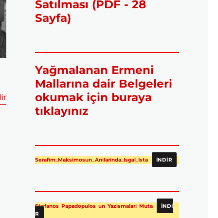
Satılması (PDF - 28
Sayfa)
Yağmalanan Ermeni
Mallarına dair Belgeleri
okumak için buraya
ir
tıklayınız
Serafim_Maksimosun_Anilarinda_Isgal_Ista
İNDIR
Stefanos_Papadopulos_un_Yazismalari_Muta
İNDI
R