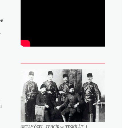
ne
r
n
ı
OKTAY ÖZEL: TEHCİR ve TEŞKİLÂT-I