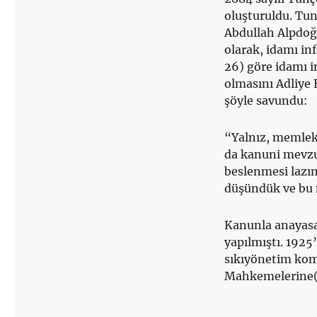
oluşturuldu. Tun
Abdullah Alpdoğ
olarak, idamı in
26) göre idamı i
olmasını Adliye
şöyle savundu:
“Yalnız, memleke
da kanuni mevzu
beslenmesi lazı
düşündük ve bu n
Kanunla anayasan
yapılmıştı. 1925
sıkıyönetim komu
Mahkemelerine(7