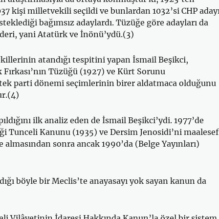
37 kişi milletvekili seçildi ve bunlardan 1032’si CHP aday
teklediği bağımsız adaylardı. Tüzüğe göre adayları da
ideri, yani Atatürk ve İnönü’ydü.(3)
illerinin atandığı tespitini yapan İsmail Beşikci,
 Fırkası’nın Tüzüğü (1927) ve Kürt Sorunu
tek parti dönemi seçimlerinin birer aldatmaca olduğunu
r.(4)
ıldığını ilk analiz eden de İsmail Beşikci’ydi. 1977’de
ği Tunceli Kanunu (1935) ve Dersim Jenosidi’ni maalesef
e almasından sonra ancak 1990’da (Belge Yayınları)
ığı böyle bir Meclis’te anayasayı yok sayan kanun da
eli Vilâyetinin İdaresi Hakkında Kanun’la özel bir sistem