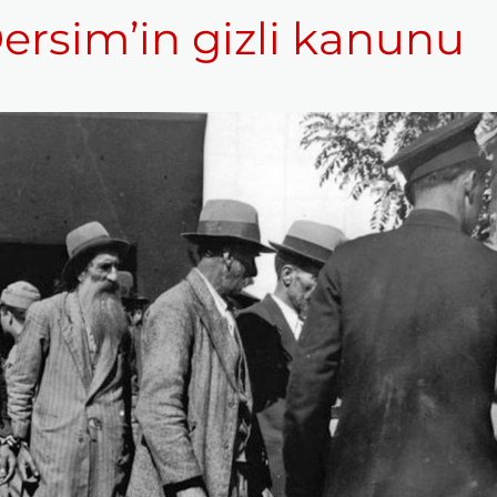
ersim’in gizli kanunu