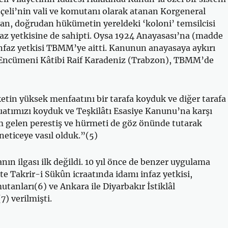
çeli’nin vali ve komutanı olarak atanan Korgeneral
an, doğrudan hükümetin yereldeki ‘koloni’ temsilcisi
faz yetkisine de sahipti. Oysa 1924 Anayasası’na (madde
nfaz yetkisi TBMM’ye aitti. Kanunun anayasaya aykırı
 Encümeni Kâtibi Raif Karadeniz (Trabzon), TBMM’de
tin yüksek menfaatını bir tarafa koyduk ve diğer tarafa
atımızı koyduk ve Teşkilâtı Esasiye Kanunu’na karşı
m gelen perestiş ve hürmeti de göz önünde tutarak
eticeye vasıl olduk.”(5)
ın ilgası ilk değildi. 10 yıl önce de benzer uygulama
’te Takrir-i Sükûn icraatında idamı infaz yetkisi,
tanları(6) ve Ankara ile Diyarbakır İstiklâl
) verilmişti.