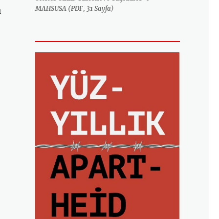
MAHSUSA (PDF, 31 Sayfa
)
ı