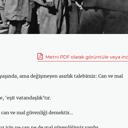
Metni PDF olarak görüntüle veya ind
yaşında, ama değişmeyen asırlık talebimiz: Can ve mal
e, ‘eşit vatandaşlık’tır.
, can ve mal güvenliği demektir…
ız için ne can ne de mal güvenliğimiz vardır…