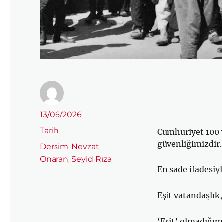
Yazar
Yayın
13/06/2026
tarihi
Kategoriler
Tarih
Cumhuriyet 100 
güvenliğimizdir.
Etiketler
Dersim
Nevzat
,
Onaran
Seyid Rıza
,
En sade ifadesiyl
Eşit vatandaşlık
‘Eşit’ olmadığım