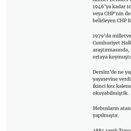
1946’ya kadar 10
veya CHP’nin des
belirleyen CHP l
1979’da milletvek
Cumhuriyet Halk
araştırmasında, 
ortaya koymuştu
Dersim’de ne yap
yayınevine verdi
ikinci kez kalem
okuyabilmiştik.
Mebusların atand
yapılmıştır.
2884 sayılı Tunç