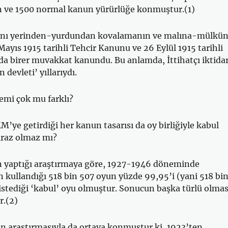
ve 1500 normal kanun yürürlüğe konmuştur.(1)
sanı yerinden-yurdundan kovalamanın ve malına-mülkü
ayıs 1915 tarihli Tehcir Kanunu ve 26 Eylül 1915 tarihli
a birer muvakkat kanundu. Bu anlamda, İttihatçı iktida
devleti’ yıllarıydı.
mi çok mu farklı?
e getirdiği her kanun tasarısı da oy birliğiyle kabul
tiraz olmaz mı?
n yaptığı araştırmaya göre, 1927-1946 döneminde
in kullandığı 518 bin 507 oyun yüzde 99,95’i (yani 518 bi
istediği ‘kabul’ oyu olmuştur. Sonucun başka türlü olmas
.(2)
n araştırmasıyla da ortaya konmuştur ki, 1923’ten