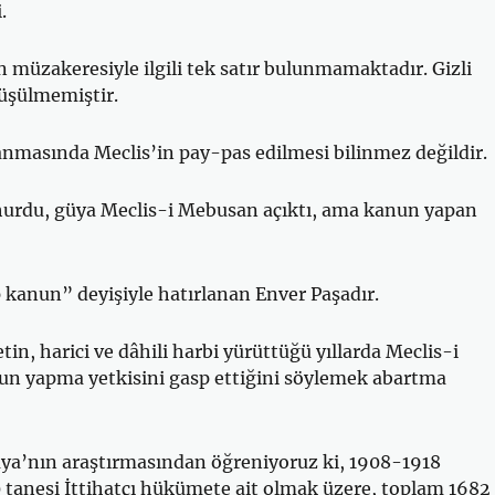
.
müzakeresiyle ilgili tek satır bulunmamaktadır. Gizli
rüşülmemiştir.
nmasında Meclis’in pay-pas edilmesi bilinmez değildir.
şhurdu, güya Meclis-i Mebusan açıktı, ama kanun yapan
kanun” deyişiyle hatırlanan Enver Paşadır.
in, harici ve dâhili harbi yürüttüğü yıllarda Meclis-i
n yapma yetkisini gasp ettiğini söylemek abartma
aya’nın araştırmasından öğreniyoruz ki, 1908-1918
tanesi İttihatçı hükümete ait olmak üzere, toplam 1682