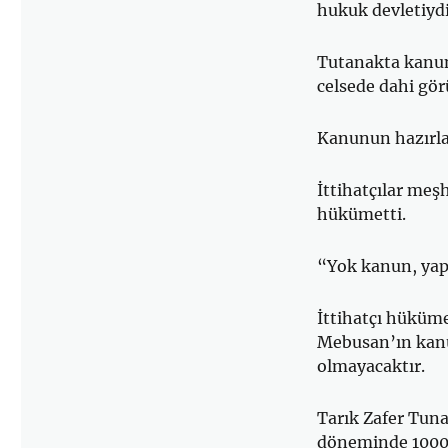
hukuk devletiydi
Tutanakta kanun 
celsede dahi gö
Kanunun hazırla
İttihatçılar me
hükümetti.
“Yok kanun, yap 
İttihatçı hükümet
Mebusan’ın kanu
olmayacaktır.
Tarık Zafer Tun
döneminde 1000 