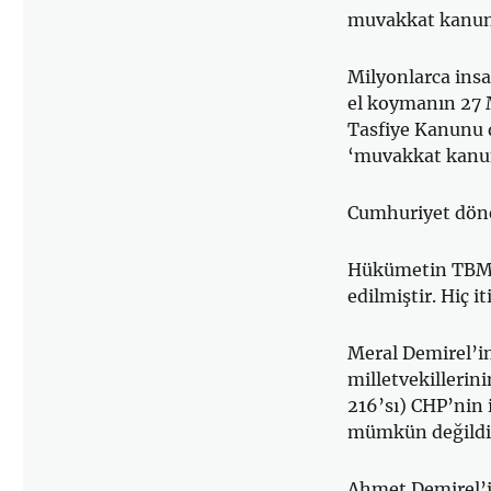
muvakkat kanun 
Milyonlarca in
el koymanın 27 M
Tasfiye Kanunu d
‘muvakkat kanun 
Cumhuriyet döne
Hükümetin TBMM’y
edilmiştir. Hiç i
Meral Demirel’i
milletvekillerin
216’sı) CHP’nin 
mümkün değildir
Ahmet Demirel’i