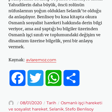
Yahudilerin daha büyük, öncü rolünün
nüfuslarının yoğun oldukları Selanik’te olduğu
da anlaşılıyor. Benlisoy bu kısa kitapta okura
Osmanlı sosyalist hareketi hakkında derin bilgi
veriyor, ama asıl yaptığı bu bilgiler üzerinden
Osmanlı işçi sınıfı ve toplumundaki değişim ve
dinamizm üzerine bilgelik, yeni bir anlayış
vermek.
Kaynak:
avlaremoz.com
F
T
W
S
a
w
h
h
Yazar
Yayın
Kategoriler
Etiketler
08/01/2020
Tarih
Osmanlı işçi hareketi
tarihi
ve sosyalist hareket
Selanik
Stefo Benlisoy
,
,
c
i
a
a