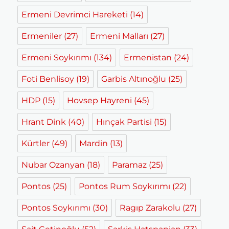
Ermeni Devrimci Hareketi
(14)
Ermeniler
(27)
Ermeni Malları
(27)
Ermeni Soykırımı
(134)
Ermenistan
(24)
Foti Benlisoy
(19)
Garbis Altınoğlu
(25)
HDP
(15)
Hovsep Hayreni
(45)
Hrant Dink
(40)
Hınçak Partisi
(15)
Kürtler
(49)
Mardin
(13)
Nubar Ozanyan
(18)
Paramaz
(25)
Pontos
(25)
Pontos Rum Soykırımı
(22)
Pontos Soykırımı
(30)
Ragıp Zarakolu
(27)