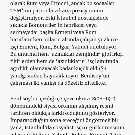
olarak Rum veya Ermeni, ancak bu sosyalist
TSM’nin patronlara karşı pozisyonunu
değiştirmiyor. Eski İstanbul nostaljisinde
sıklıkla Bomontiler’in fabrikası veya
sermayedar başka Ermeni veya Rum
hatırlanırken onların altında çalışan yüzlerce
işçi Ermeni, Rum, Bulgar, Yahudi unutuluyor.
Bu unutma hem ‘azınlıklar zengindir’ gibi ırkçı
fikirlerden hem de ‘azınlıkların’ işçi sınıfında
ağırlıklı olamayacak kadar küçük olduğu
yanılgısından kaynaklanıyor. Benlisoy’un
çalışması iki yanlışı da düzeltir nitelikte.
Benlisoy’un çizdiği çerçeve okura 1908-1913
dönemindeki siyasi ortamın alışılmış resmi
tarihten oldukça farklı olduğunu gösteriyor.
İmparatorluğun sona ereceğini öngörmek bir
yana, İstanbul’da sosyalist işçi örgütlenmesinin
odağındaki Rum, Yahudi, Bulgar, Ermeni, Türk,