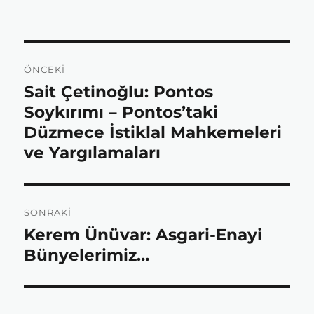
e
t
t
r
Yazı
ÖNCEKI
gezinmesi
b
t
s
e
Sait Çetinoğlu: Pontos
Önceki
yazı:
Soykırımı – Pontos’taki
o
e
A
Düzmece İstiklal Mahkemeleri
ve Yargılamaları
o
r
p
SONRAKI
k
p
Kerem Ünüvar: Asgari-Enayi
Sonraki
yazı:
Bünyelerimiz…