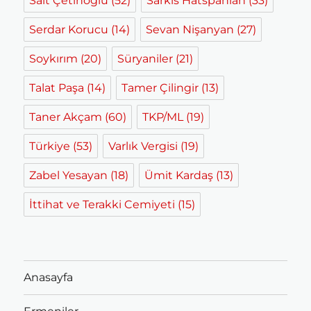
Sait Çetinoğlu
(52)
Sarkis Hatspanian
(33)
Serdar Korucu
(14)
Sevan Nişanyan
(27)
Soykırım
(20)
Süryaniler
(21)
Talat Paşa
(14)
Tamer Çilingir
(13)
Taner Akçam
(60)
TKP/ML
(19)
Türkiye
(53)
Varlık Vergisi
(19)
Zabel Yesayan
(18)
Ümit Kardaş
(13)
İttihat ve Terakki Cemiyeti
(15)
Anasayfa