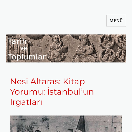
MENÜ
Tarih ve Toplumlar
Nesi Altaras: Kitap
Yorumu: İstanbul’un
Irgatları