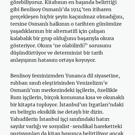
görebiliyoruz. Kitabının en başında belirttiği
gibi Benlisoy Osmanlı’da 1914’ten itibaren
gerçekleşen hiçbir şeyin kaçınılmaz olmadığını,
tersine Osmanlı halkının o tarihten günümüze
yaşadıklarının bir alternatifi için çalışan
kalabalık bir grup olduğunu başarıyla okura
gösteriyor. Okura ‘ne olabilirdi?’ sorusunu
düşündürtüyor ve determinist bir tarih
anlayışının hatasını ortaya koyuyor.
Benlisoy feminizmden Yunanca dil siyasetine,
ruhban sınıfı eleştirisinden Venizelizm’e
Osmanlı’nın merkezindeki işçilerin, özellikle
Rum işçilerin, birçok konusuna kısa ve okunaklı
bir kitapta topluyor. İstanbul’un Irgatları’ndaki
en belirgin eksiklik ise detaylı bir dizin.
Yahudilerin İstanbul işçi sınıfındaki hatırı
sayılır varlığı ve sosyalist-sendikal hareketteki
pozisyonları da kitap boyunca belirtiliyor ancak