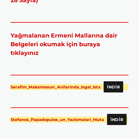
28 Sayfa)
Yağmalanan Ermeni Mallarına dair
Belgeleri okumak için buraya
tıklayınız
Serafim_Maksimosun_Anilarinda_Isgal_Ista
İNDIR
Stefanos_Papadopulos_un_Yazismalari_Muta
İNDIR