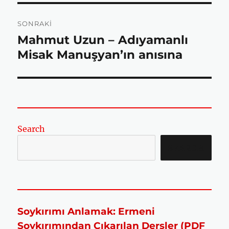
SONRAKI
k
p
Mahmut Uzun – Adıyamanlı
Sonraki
yazı:
Misak Manuşyan’ın anısına
Search
SEARCH
Soykırımı Anlamak: Ermeni
Soykırımından Çıkarılan Dersler (PDF