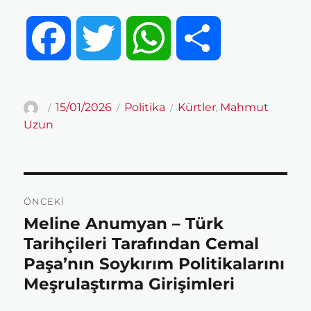
F
T
W
S
a
w
h
h
Yazar
Yayın
Kategoriler
Etiketler
15/01/2026
Politika
Kürtler
Mahmut
,
tarihi
Uzun
c
i
a
a
e
t
t
r
Yazı
ÖNCEKI
gezinmesi
b
t
s
e
Meline Anumyan – Türk
Önceki
yazı:
Tarihçileri Tarafından Cemal
o
e
A
Paşa’nın Soykırım Politikalarını
Meşrulaştırma Girişimleri
o
r
p