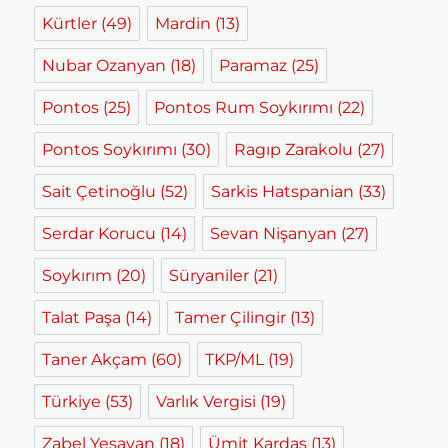
Kürtler
(49)
Mardin
(13)
Nubar Ozanyan
(18)
Paramaz
(25)
Pontos
(25)
Pontos Rum Soykırımı
(22)
Pontos Soykırımı
(30)
Ragıp Zarakolu
(27)
Sait Çetinoğlu
(52)
Sarkis Hatspanian
(33)
Serdar Korucu
(14)
Sevan Nişanyan
(27)
Soykırım
(20)
Süryaniler
(21)
Talat Paşa
(14)
Tamer Çilingir
(13)
Taner Akçam
(60)
TKP/ML
(19)
Türkiye
(53)
Varlık Vergisi
(19)
Zabel Yesayan
(18)
Ümit Kardaş
(13)