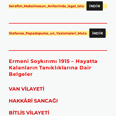
Serafim_Maksimosun_Anilarinda_Isgal_Ista
İNDIR
Stefanos_Papadopulos_un_Yazismalari_Muta
İNDIR
Ermeni Soykırımı 1915 – Hayatta
Kalanların Tanıklıklarına Dair
Belgeler
VAN VİLAYETİ
HAKKÂRİ SANCAĞI
BİTLİS VİLAYETİ