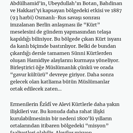
Abdülhamid’in, Ubeydullah’ın Botan, Bahdinan
ve Hakkari’yi kapsayan bölgedeki etkisi ve 1887
(93 harbi) Osmanlı-Rus savaşı sonrası
imzalanan Berlin anlaşması ile “Kürt”
meselesini de gündem yapmasından telaşa
kapıldığı biliniyor. Bu bölgede çıkan Kürt isyanı
da kanlı biçimde bastırılıyor. Belki de bundan
çıkardığı dersle tamamen Sünni Kürtlerden
oluşan Hamidiye alaylarını kurmaya yöneliyor.
Birleştirici öğe Müslümanlık çünkü ve orada
“gavur kültürü” devreye giriyor. Daha sonra
gelecek olan katliama bütün Müslümanlar
ortak edilecek zaten…
Ermenilerin Êzîdî ve Alevi Kürtlerle daha yakın
ilişkileri var. Bu konuda daha rahat ilişki
kurulabilmesinin bir nedeni 1800’lü yılların
ortalarından itibaren bölgedeki “misyon”
faaliyetleri olabilir. Aleviler misyon