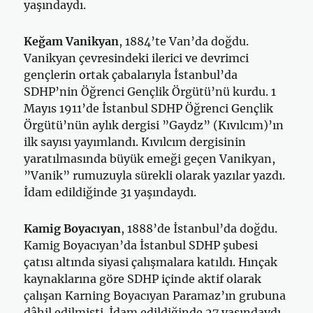
yaşındaydı.
Keğam Vanikyan
, 1884’te Van’da doğdu.
Vanikyan çevresindeki ilerici ve devrimci
gençlerin ortak çabalarıyla İstanbul’da
SDHP’nin Öğrenci Gençlik Örgütü’nü kurdu. 1
Mayıs 1911’de İstanbul SDHP Öğrenci Gençlik
Örgütü’nün aylık dergisi ”Gaydz” (Kıvılcım)’ın
ilk sayısı yayımlandı. Kıvılcım dergisinin
yaratılmasında büyük emeği geçen Vanikyan,
”Vanik” rumuzuyla sürekli olarak yazılar yazdı.
İdam edildiğinde 31 yaşındaydı.
Kamig Boyacıyan
, 1888’de İstanbul’da doğdu.
Kamig Boyacıyan’da İstanbul SDHP şubesi
çatısı altında siyasi çalışmalara katıldı. Hınçak
kaynaklarına göre SDHP içinde aktif olarak
çalışan Karning Boyacıyan Paramaz’ın grubuna
dâhil edilmişti. İdam edildiğinde 27 yaşındaydı.