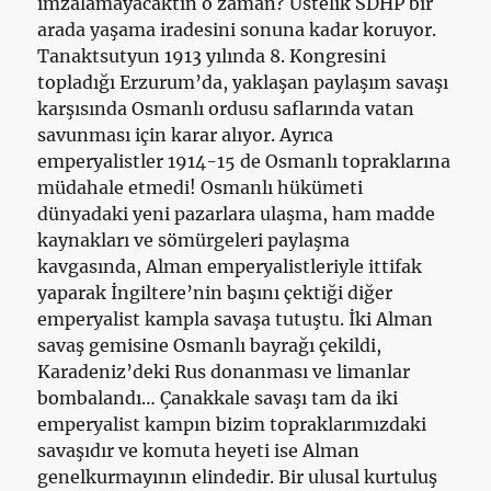
imzalamayacaktın o zaman? Üstelik SDHP bir
arada yaşama iradesini sonuna kadar koruyor.
Tanaktsutyun 1913 yılında 8. Kongresini
topladığı Erzurum’da, yaklaşan paylaşım savaşı
karşısında Osmanlı ordusu saflarında vatan
savunması için karar alıyor. Ayrıca
emperyalistler 1914-15 de Osmanlı topraklarına
müdahale etmedi! Osmanlı hükümeti
dünyadaki yeni pazarlara ulaşma, ham madde
kaynakları ve sömürgeleri paylaşma
kavgasında, Alman emperyalistleriyle ittifak
yaparak İngiltere’nin başını çektiği diğer
emperyalist kampla savaşa tutuştu. İki Alman
savaş gemisine Osmanlı bayrağı çekildi,
Karadeniz’deki Rus donanması ve limanlar
bombalandı… Çanakkale savaşı tam da iki
emperyalist kampın bizim topraklarımızdaki
savaşıdır ve komuta heyeti ise Alman
genelkurmayının elindedir. Bir ulusal kurtuluş