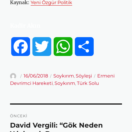
Kaynak:
Yeni Özgür Politik
Kadir Akın
F
T
W
S
a
w
h
h
Yazar
Yayın
Kategoriler
Etiketler
16/06/2018
Soykırım
Söyleşi
Ermeni
,
tarihi
Devrimci Hareketi
Soykırım
Türk Solu
,
,
c
i
a
a
e
t
t
r
Yazı
ÖNCEKI
gezinmesi
b
t
s
e
David Vergili: “Gök Neden
Önceki
yazı: