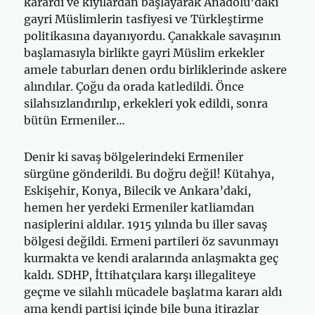
karardı ve kıyılardan başlayarak Anadolu’daki
gayri Müslimlerin tasfiyesi ve Türkleştirme
politikasına dayanıyordu. Çanakkale savaşının
başlamasıyla birlikte gayri Müslim erkekler
amele taburları denen ordu birliklerinde askere
alındılar. Çoğu da orada katledildi. Önce
silahsızlandırılıp, erkekleri yok edildi, sonra
bütün Ermeniler…
Denir ki savaş bölgelerindeki Ermeniler
sürgüne gönderildi. Bu doğru değil! Kütahya,
Eskişehir, Konya, Bilecik ve Ankara’daki,
hemen her yerdeki Ermeniler katliamdan
nasiplerini aldılar. 1915 yılında bu iller savaş
bölgesi değildi. Ermeni partileri öz savunmayı
kurmakta ve kendi aralarında anlaşmakta geç
kaldı. SDHP, İttihatçılara karşı illegaliteye
geçme ve silahlı mücadele başlatma kararı aldı
ama kendi partisi içinde bile buna itirazlar