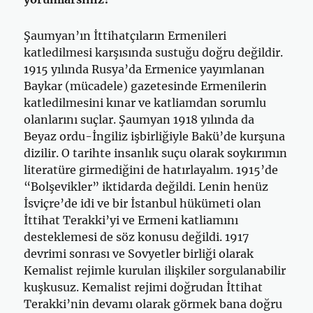
Şaumyan’ın İttihatçıların Ermenileri
katledilmesi karşısında sustuğu doğru değildir.
1915 yılında Rusya’da Ermenice yayımlanan
Baykar (mücadele) gazetesinde Ermenilerin
katledilmesini kınar ve katliamdan sorumlu
olanlarını suçlar. Şaumyan 1918 yılında da
Beyaz ordu-İngiliz işbirliğiyle Bakü’de kurşuna
dizilir. O tarihte insanlık suçu olarak soykırımın
literatüre girmediğini de hatırlayalım. 1915’de
“Bolşevikler” iktidarda değildi. Lenin henüz
İsviçre’de idi ve bir İstanbul hükümeti olan
İttihat Terakki’yi ve Ermeni katliamını
desteklemesi de söz konusu değildi. 1917
devrimi sonrası ve Sovyetler birliği olarak
Kemalist rejimle kurulan ilişkiler sorgulanabilir
kuşkusuz. Kemalist rejimi doğrudan İttihat
Terakki’nin devamı olarak görmek bana doğru