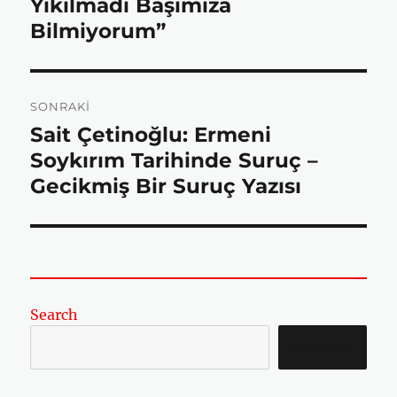
Yıkılmadı Başımıza
o
e
A
Bilmiyorum”
o
r
p
SONRAKI
Sait Çetinoğlu: Ermeni
Sonraki
k
p
yazı:
Soykırım Tarihinde Suruç –
Gecikmiş Bir Suruç Yazısı
Search
SEARCH