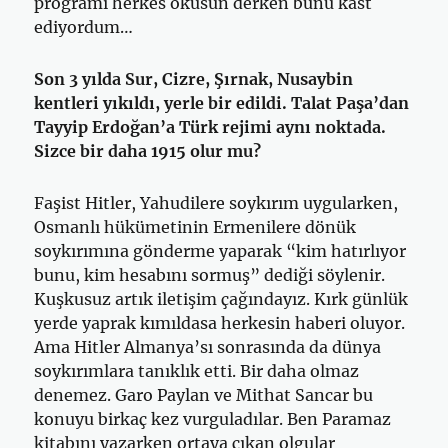
proğramı herkes okusun derken bunu kast
ediyordum…
Son 3 yılda Sur, Cizre, Şırnak, Nusaybin
kentleri yıkıldı, yerle bir edildi. Talat Paşa’dan
Tayyip Erdoğan’a Türk rejimi aynı noktada.
Sizce bir daha 1915 olur mu?
Faşist Hitler, Yahudilere soykırım uygularken,
Osmanlı hükümetinin Ermenilere dönük
soykırımına gönderme yaparak “kim hatırlıyor
bunu, kim hesabını sormuş” dediği söylenir.
Kuşkusuz artık iletişim çağındayız. Kırk günlük
yerde yaprak kımıldasa herkesin haberi oluyor.
Ama Hitler Almanya’sı sonrasında da dünya
soykırımlara tanıklık etti. Bir daha olmaz
denemez. Garo Paylan ve Mithat Sancar bu
konuyu birkaç kez vurguladılar. Ben Paramaz
kitabını yazarken ortaya çıkan olgular