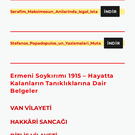
Serafim_Maksimosun_Anilarinda_Isgal_Ista
İNDIR
Stefanos_Papadopulos_un_Yazismalari_Muta
İNDIR
Ermeni Soykırımı 1915 – Hayatta
Kalanların Tanıklıklarına Dair
Belgeler
VAN VİLAYETİ
HAKKÂRİ SANCAĞI