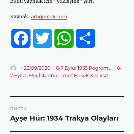
Bunu yapmak için “yüzleşme” şart.
Kaynak:
artigercek.com
F
T
W
S
a
w
h
h
Yazar
Yayın
Kategoriler
Etiketler
23/09/2020
6-7 Eylül 1955 Pogromu
6-
tarihi
7 Eylül 1955
İstanbul
Josef Hasek Kılçıksız
,
,
c
i
a
a
e
t
t
r
Yazı
ÖNCEKI
gezinmesi
b
t
s
e
Ayşe Hür: 1934 Trakya Olayları
Önceki
yazı:
o
e
A