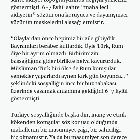
göstermişti. 6-7 Eylül sahte “mahalleci
aidiyetin” sözüm ona koruyucu ve dayanışmacı
yüzünün maskelerini alaşağı etmiştir.
“Olaylardan önce hepimiz bir aile gibiydik.
Bayramları beraber kutlardık. Öyle Türk, Rum
diye bir ayrım olmazdı. Birbirimizin
başsağlığına gider birlikte helva kavururduk.
Müslüman Türk biri ölse de Rum komşular
yemekler yaparlardı aynen kırk gün boyunca…”
şeklindeki sosyalliğin ince bir buz tabakası
üzerinde yaşamak anlamına geldiğini 6-7 Eylül
göstermişti.
Türkiye sosyalliğinde başka din, inanç ve etnik
kökenden komşular söz konusu olduğunda
mahallenin bir masumiyet çağı, bir sahiciliği
hiç olmamıştır. Ya da bu masumiyet son derece