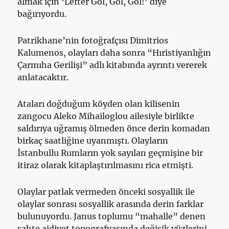
almak için ‘Lefter Gol, Gol, Gol!’ diye
bağırıyordu.
Patrikhane’nin fotoğrafçısı Dimitrios
Kalumenos, olayları daha sonra “Hıristiyanlığın
Çarmıha Gerilişi” adlı kitabında ayrıntı vererek
anlatacaktır.
Ataları doğduğum köyden olan kilisenin
zangocu Aleko Mihailoglou ailesiyle birlikte
saldırıya uğramış ölmeden önce derin komadan
birkaç saatliğine uyanmıştı. Olayların
İstanbullu Rumların yok sayılan geçmişine bir
itiraz olarak kitaplaştırılmasını rica etmişti.
Olaylar patlak vermeden önceki sosyallik ile
olaylar sonrası sosyallik arasında derin farklar
bulunuyordu. Janus toplumu “mahalle” denen
sahte aidiyet topografyasında değişik yüzlerini