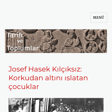
MENÜ
Tarih ve Toplumlar
Josef Hasek Kılçıksız:
Korkudan altını ıslatan
çocuklar