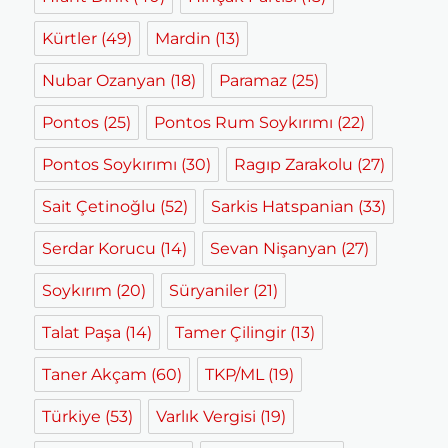
Kürtler
(49)
Mardin
(13)
Nubar Ozanyan
(18)
Paramaz
(25)
Pontos
(25)
Pontos Rum Soykırımı
(22)
Pontos Soykırımı
(30)
Ragıp Zarakolu
(27)
Sait Çetinoğlu
(52)
Sarkis Hatspanian
(33)
Serdar Korucu
(14)
Sevan Nişanyan
(27)
Soykırım
(20)
Süryaniler
(21)
Talat Paşa
(14)
Tamer Çilingir
(13)
Taner Akçam
(60)
TKP/ML
(19)
Türkiye
(53)
Varlık Vergisi
(19)