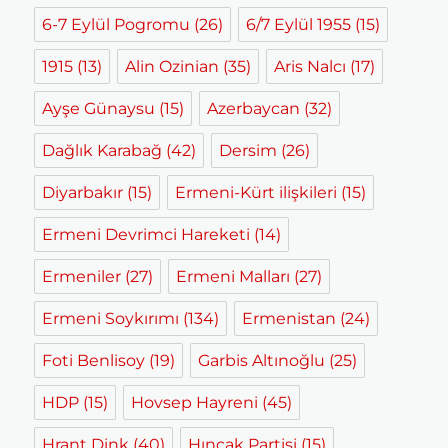
6-7 Eylül Pogromu
(26)
6/7 Eylül 1955
(15)
1915
(13)
Alin Ozinian
(35)
Aris Nalcı
(17)
Ayşe Günaysu
(15)
Azerbaycan
(32)
Dağlık Karabağ
(42)
Dersim
(26)
Diyarbakır
(15)
Ermeni-Kürt ilişkileri
(15)
Ermeni Devrimci Hareketi
(14)
Ermeniler
(27)
Ermeni Malları
(27)
Ermeni Soykırımı
(134)
Ermenistan
(24)
Foti Benlisoy
(19)
Garbis Altınoğlu
(25)
HDP
(15)
Hovsep Hayreni
(45)
Hrant Dink
(40)
Hınçak Partisi
(15)