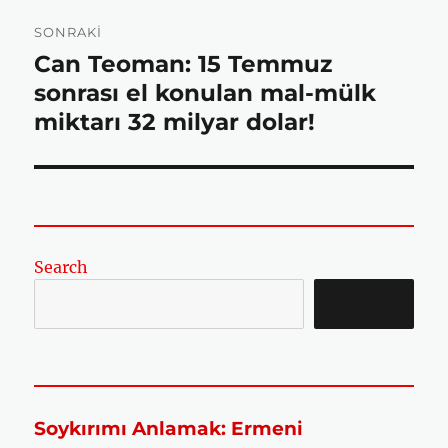
SONRAKI
Can Teoman: 15 Temmuz
Sonraki
o
r
p
yazı:
sonrası el konulan mal-mülk
miktarı 32 milyar dolar!
k
p
Search
SEARCH
Soykırımı Anlamak: Ermeni