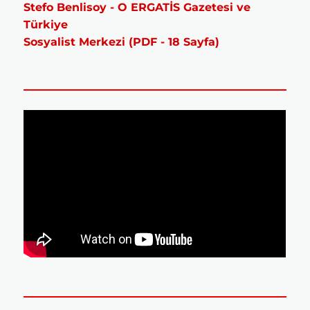
Stefo Benlisoy - O ERGATİS Gazetesi ve
Türkiye
Sosyalist Merkezi (PDF - 18 Sayfa)