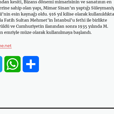
ndan kesiti, Bizans dönemi mimarisinin ve sanatının en
erine sahip olan yapı, Mimar Sinan’ın yaptığı Süleymani
’nin esin kaynağı oldu. 916 yıl kilise olarak kullanıldıkt
da Fatih Sultan Mehmet’in İstanbul’u fethi ile birlikte
üldü ve Cumhuriyetin ilanından sonra 1935 yılında M.
n emriyle müze olarak kullanılmaya başlandı.
ne.net
T
W
S
w
h
h
i
a
a
t
t
r