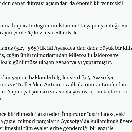
ünden sanat dünyası açısından da önemli bir yer teşkil
oma İmparatorluğu’nun İstanbul’da yapmış olduğu en
 aynı yerde üç kez inşa edilmiştir.
ianus (527-565) ilk iki Ayasofya’dan daha büyük bir kili
ş, çağın ünlü mimarlarından Miletos`lu İsidoros ve
ios`a günümüze ulaşan Ayasofya`yı yaptırmıştır.
s’un yapımı hakkında bilgiler verdiği 3. Ayasofya,
oros ve Tralles’den Antemios adlı iki mimar tarafından
ır. Yapım çalışmaları sırasında yüz usta, bin kalfa ve on
r.
nce bitirilmesini arzu eden İmparator İustinianos, eski
a güzel mimari parçaların Ayasofya’da kullanılmak üzer
rilmesini tüm eyaletlerine gönderdiği bir yazı ile