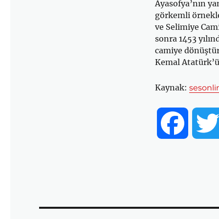
Ayasofya’nın ya
görkemli örnekl
ve Selimiye Camii
sonra 1453 yılın
camiye dönüştür
Kemal Atatürk’ü
Kaynak:
sesonli
F
a
c
e