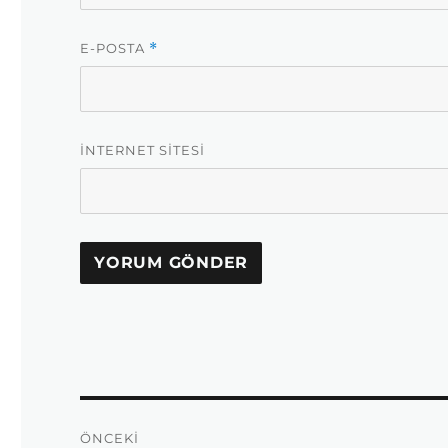
E-POSTA
*
İNTERNET SITESI
Yazı
ÖNCEKI