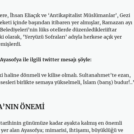
ere, İhsan Eliaçık ve ‘Antikapitalist Müslümanlar’, Gezi
reketi içinde başından itibaren yer almışlar, Ramazan ayı
elediyeleri’nin lüks otellerde düzenledikleriiftar
i olarak, ‘Yeryüzü Sofraları’ adıyla herkese açık yer
emişlerdi.
Ayasofya ile ilgili twitter mesajı şöyle:
i haline dönmeli ve kilise olmalı. Sultanahmet’te ezan,
sesleri birlikte semaya yükselmeli, İslam (barış) budur!..
A’NIN ÖNEMİ
tarihinin günümüze kadar ayakta kalmış en önemli
a yer alan Ayasofya; mimarisi, ihtişamı, büyüklüğü ve