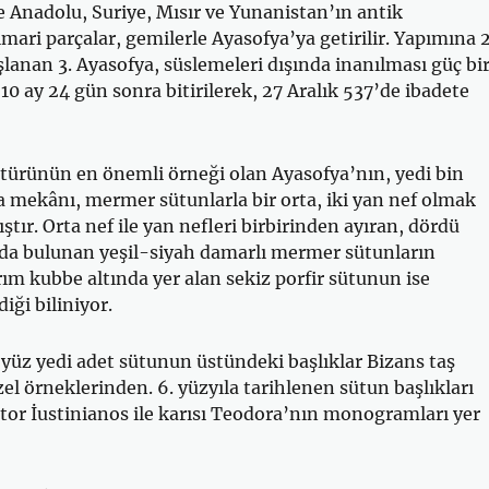
 Anadolu, Suriye, Mısır ve Yunanistan’ın antik
mari parçalar, gemilerle Ayasofya’ya getirilir. Yapımına 
lanan 3. Ayasofya, süslemeleri dışında inanılması güç bi
l 10 ay 24 gün sonra bitirilerek, 27 Aralık 537’de ibadete
 türünün en önemli örneği olan Ayasofya’nın, yedi bin
 mekânı, mermer sütunlarla bir orta, iki yan nef olmak
ştır. Orta nef ile yan nefleri birbirinden ayıran, dördü
lda bulunan yeşil-siyah damarlı mermer sütunların
ım kubbe altında yer alan sekiz porfir sütunun ise
diği biliniyor.
 yüz yedi adet sütunun üstündeki başlıklar Bizans taş
zel örneklerinden. 6. yüzyıla tarihlenen sütun başlıkları
or İustinianos ile karısı Teodora’nın monogramları yer