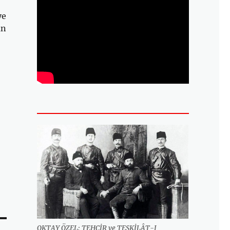
ye
an
OKTAY ÖZEL: TEHCİR ve TEŞKİLÂT-I