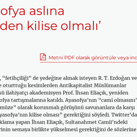
sofya aslına
en kilise olmalı’
Metni PDF olarak görüntüle veya ind
“fetihçiliği” de yedeğine almak isteyen R. T. Erdoğan ve
ne oturttuğu kesimlerden Antikapitalist Müslümanlar
 ilahiyatçı akademisyen Prof. İhsan Eliaçık, yeniden
ofya tartışmalarına katıldı. Ayasofya’nın “cami olmasını
 “müze” olarak korunmalı görüşünü savunanlara da karşı
Ayasofya’nın kilise olması” gerektiğini söyledi. Twitter’d
çıklama yapan İhsan Eliaçık, Sultanahmet Camii’ndeki
rinin semaya birlikte yükselmesi gerektiğini de sözlerine