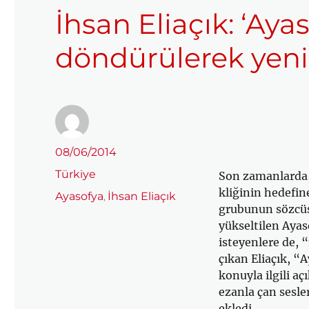
İhsan Eliaçık: ‘Aya
döndürülerek yenid
Yazar
Yayın
08/06/2014
tarihi
Kategoriler
Türkiye
Son zamanlarda, 
kliğinin hedefi
Etiketler
Ayasofya
İhsan Eliaçık
,
grubunun sözcüsü
yükseltilen Ayas
isteyenlere de,
çıkan Eliaçık, “
konuyla ilgili a
ezanla çan sesle
ekledi.