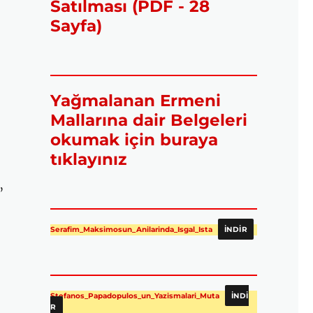
Satılması (PDF - 28
Sayfa)
Yağmalanan Ermeni
Mallarına dair Belgeleri
okumak için buraya
tıklayınız
”
Serafim_Maksimosun_Anilarinda_Isgal_Ista
İNDIR
Stefanos_Papadopulos_un_Yazismalari_Muta
İNDI
R