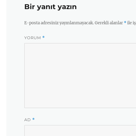
Bir yanıt yazın
b
E-posta adresiniz yayınlanmayacak.
Gerekli alanlar
*
ile i
o
YORUM
*
o
k
AD
*