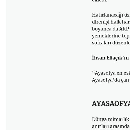
Hatırlanacağı üz
direnişi halk ha
boyunca da AKP B
yemeklerine tepk
sofraları düzenl
İhsan Eliaçık’ın 
“Ayasofya en esk
Ayasofya’da çan 
AYASAOFY
Dünya mimarlık 
anıtları arasınd