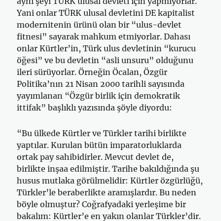
aynı şeyi TÜRK ulusal devleti için yapmıyorlar.
Yani onlar TÜRK ulusal devletini DE kapitalist
modernitenin ürünü olan bir “ulus-devlet
fitnesi” sayarak mahkum etmiyorlar. Dahası
onlar Kürtler’in, Türk ulus devletinin “kurucu
öğesi” ve bu devletin “asli unsuru” olduğunu
ileri sürüyorlar. Örneğin Öcalan, Özgür
Politika’nın 21 Nisan 2000 tarihli sayısında
yayımlanan “Özgür birlik için demokratik
ittifak” başlıklı yazısında şöyle diyordu:
“Bu ülkede Kürtler ve Türkler tarihi birlikte
yaptılar. Kurulan bütün imparatorluklarda
ortak pay sahibidirler. Mevcut devlet de,
birlikte inşaa edilmiştir. Tarihe bakıldığında şu
husus mutlaka görülmelidir: Kürtler özgürlüğü,
Türkler’le beraberlikte aramışlardır. Bu neden
böyle olmuştur? Coğrafyadaki yerleşime bir
bakalım: Kürtler’e en yakın olanlar Türkler’dir.