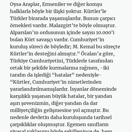
Oysa Araplar, Ermeniler ve diğer komşu
halklarla böyle bir ilişki yoktur. Kürtler’le
Türkler birarada yaşamışlardır. Bunun çarpıcı
örnekleri vardır. Malazgirt’te böyle olmuştur.
Alparslan’ın ordusunun içinde sayısı 10.000’i
bulan Kürt savaşçı vardır. Cumhuriyet’in
kuruluş süreci de böyledir; M. Kemal bu süreçte
Kürtler’in desteğini almıştır.” Öcalan’a göre,
Türkiye Cumhuriyetini, Türklerle tarafından
ortak bir şekilde kurmalarına rağmen, -iki
tarafın da işlediği “hatalar” nedeniyle-
“Kürtler, Cumhuriyet’in nimetlerinden
yararlandırılmamışlardır. İsyanlar döneminde
karşılıklı yaşanan büyük hatalar, bir yandan
aşırı şovenizmin, diğer yandan da dar
milliyetçiliğin gelişmesine yol açmıştır. Bu
nedenle devletin daha kuruluşunda tarihsel
çarpıklıklar oluşmuştur. Egemen sınıfların
siyasal yaklaşımı böyle şekillenince de, hem