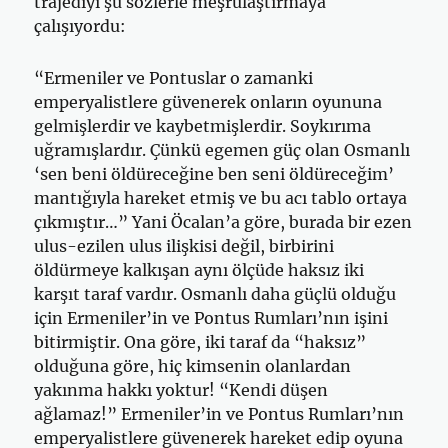
trajediyi şu sözlerle meşrulaştırmaya
çalışıyordu:
“Ermeniler ve Pontuslar o zamanki
emperyalistlere güvenerek onların oyununa
gelmişlerdir ve kaybetmişlerdir. Soykırıma
uğramışlardır. Çünkü egemen güç olan Osmanlı
‘sen beni öldüreceğine ben seni öldüreceğim’
mantığıyla hareket etmiş ve bu acı tablo ortaya
çıkmıştır…” Yani Öcalan’a göre, burada bir ezen
ulus-ezilen ulus ilişkisi değil, birbirini
öldürmeye kalkışan aynı ölçüde haksız iki
karşıt taraf vardır. Osmanlı daha güçlü olduğu
için Ermeniler’in ve Pontus Rumları’nın işini
bitirmiştir. Ona göre, iki taraf da “haksız”
olduğuna göre, hiç kimsenin olanlardan
yakınma hakkı yoktur! “Kendi düşen
ağlamaz!” Ermeniler’in ve Pontus Rumları’nın
emperyalistlere güvenerek hareket edip oyuna