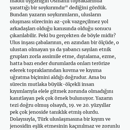
maddi uygarlığın Osmanlı topraklarında
yarattığı bir soykırımdır” dediğini gördük.
Bundan yazarın soykırımların, ulusların
oluşması sürecinin az-çok vazgeçilmez yol
arkadaşları olduğu kanısında olduğu sonucu
çıkarılabilir. Peki bu gerçekten de böyle midir?
Ulus inşası çabalarının, en azından bir ölçüde, o
ulustan olmayan ya da yabancı sayılan etnik
grupları zorla assimile etme, dıştalama, ezme,
hatta bazı ender durumlarda onları terörize
ederek topraklarından kovma ve kıyıma
uğratma biçimini aldığı doğrudur. Ama bu
sürecin mutlaka büyük-ölçekli insan
kıyımlarıyla elele gitmek zorunda olmadığını
kanıtlayan pek çok örnek bulunuyor. Yazarın
tezi doğru olmuş olsaydı, 19. ve 20. yüzyıllar
pek çok jenoside tanıklık etmiş olurdu.
Dolayısıyla, Türk uluslaşmasına bir kıyım ve
jenosidin eşlik etmesinin kaçınılmaz ve zorunlu