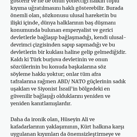
gösterir ve ne de onun yönettiği halkın toplu
kıyıma uğratılmasını haklı gösterebilir. Burada
önemli olan, sözkonusu ulusal hareketin bu
ilişki içinde, dünya halklarının baş düşmanı
konumunda bulunan emperyalist ve gerici
devletlerle bağlaşıp bağlaşmadığı, kendi ulusal-
devrimci çizgisinden sapıp sapmadığı ve bu
devletlerin bir kuklası haline gelip gelmediğidir.
Kaldı ki Türk burjuva devletinin ve onun
sözcülerinin bu konuda başkalarına söz
söyleme hakkı yoktur; onlar tüm afra
tafralarına rağmen ABD/ NATO güçlerinin sadık
uşakları ve Siyonist İsrail’in bölgedeki en
güvenilir bağlaşığı olduklarını yeniden ve
yeniden kanıtlamışlardır.
Daha da ironik olan, Hüseyin Ali ve
kafadarlarının yaklaşımının, Kürt halkına karşı
uygulanan kıyımları da önemsizleştirmeye ve