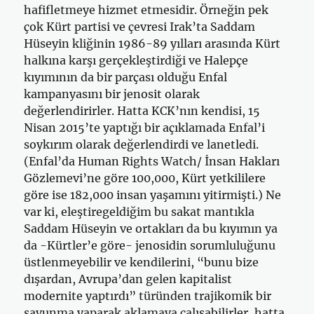
hafifletmeye hizmet etmesidir. Örneğin pek
çok Kürt partisi ve çevresi Irak’ta Saddam
Hüseyin kliğinin 1986-89 yılları arasında Kürt
halkına karşı gerçekleştirdiği ve Halepçe
kıyımının da bir parçası olduğu Enfal
kampanyasını bir jenosit olarak
değerlendirirler. Hatta KCK’nın kendisi, 15
Nisan 2015’te yaptığı bir açıklamada Enfal’i
soykırım olarak değerlendirdi ve lanetledi.
(Enfal’da Human Rights Watch/ İnsan Hakları
Gözlemevi’ne göre 100,000, Kürt yetkililere
göre ise 182,000 insan yaşamını yitirmişti.) Ne
var ki, eleştiregeldiğim bu sakat mantıkla
Saddam Hüseyin ve ortakları da bu kıyımın ya
da -Kürtler’e göre- jenosidin sorumluluğunu
üstlenmeyebilir ve kendilerini, “bunu bize
dışardan, Avrupa’dan gelen kapitalist
modernite yaptırdı” türünden trajikomik bir
savunma yaparak aklamaya çalışabilirler, hatta