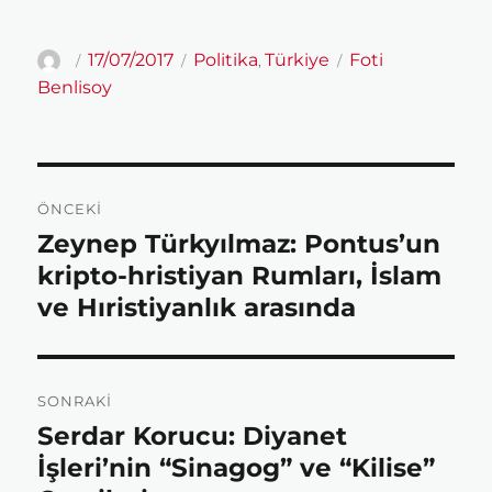
a
w
h
h
Yazar
Yayın
Kategoriler
Etiketler
17/07/2017
Politika
Türkiye
Foti
,
tarihi
Benlisoy
c
i
a
a
e
t
t
r
Yazı
ÖNCEKI
gezinmesi
b
t
s
e
Zeynep Türkyılmaz: Pontus’un
Önceki
yazı:
kripto-hristiyan Rumları, İslam
o
e
A
ve Hıristiyanlık arasında
o
r
p
SONRAKI
Serdar Korucu: Diyanet
Sonraki
k
p
yazı:
İşleri’nin “Sinagog” ve “Kilise”