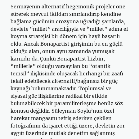
Sermayenin alternatif hegemonik projeler öne
sürerek mevcut iktidarı sınırlandırıp kendine
bağlama gücünün erozyona uğradığı şartlarda,
devlete “millet” aracılığıyla ve “millet” adına el
koyma stratejisi bir dönem için hayli başarılı
oldu. Ancak Bonapartist girişimin bu en güçlü
olduğu alan, onun aynı zamanda yumuşak
karnıdır da. Çünkü Bonapartist hizbin,
“milletle” olduğu varsayılan bu “otantik
temsil” ilişkisinde oluşacak herhangi bir zaafı
telafi edebilecek alternatif/bağımsız bir güç
kaynağı bulunmamaktadır. Toplumsal ve
siyasal güç ilişkilerine radikal bir etkide
bulunabilecek bir paramiliterleşme henüz söz
konusu değildir. Süleyman Soylu’nun özel
harekat mangasını teftiş ederken çekilen
fotoğrafının da işaret ettiği üzere, devletin zor
aygıtı üzerinde mutlak denetim sağlanmış