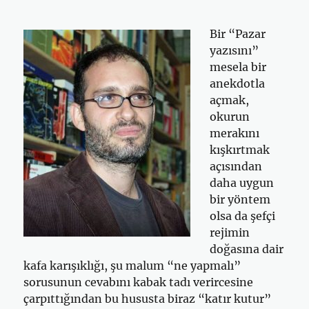
Bir “Pazar
yazısını”
mesela bir
anekdotla
açmak,
okurun
merakını
kışkırtmak
açısından
daha uygun
bir yöntem
olsa da şefçi
rejimin
doğasına dair
kafa karışıklığı, şu malum “ne yapmalı”
sorusunun cevabını kabak tadı verircesine
çarpıttığından bu hususta biraz “katır kutur”