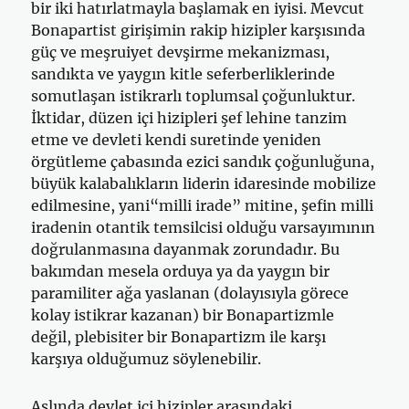
bir iki hatırlatmayla başlamak en iyisi. Mevcut
Bonapartist girişimin rakip hizipler karşısında
güç ve meşruiyet devşirme mekanizması,
sandıkta ve yaygın kitle seferberliklerinde
somutlaşan istikrarlı toplumsal çoğunluktur.
İktidar, düzen içi hizipleri şef lehine tanzim
etme ve devleti kendi suretinde yeniden
örgütleme çabasında ezici sandık çoğunluğuna,
büyük kalabalıkların liderin idaresinde mobilize
edilmesine, yani“milli irade” mitine, şefin milli
iradenin otantik temsilcisi olduğu varsayımının
doğrulanmasına dayanmak zorundadır. Bu
bakımdan mesela orduya ya da yaygın bir
paramiliter ağa yaslanan (dolayısıyla görece
kolay istikrar kazanan) bir Bonapartizmle
değil, plebisiter bir Bonapartizm ile karşı
karşıya olduğumuz söylenebilir.
Aslında devlet içi hizipler arasındaki