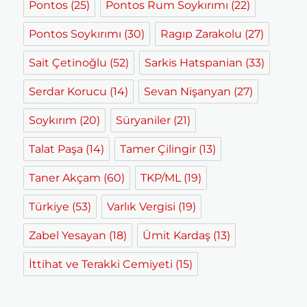
Pontos
(25)
Pontos Rum Soykırımı
(22)
Pontos Soykırımı
(30)
Ragıp Zarakolu
(27)
Sait Çetinoğlu
(52)
Sarkis Hatspanian
(33)
Serdar Korucu
(14)
Sevan Nişanyan
(27)
Soykırım
(20)
Süryaniler
(21)
Talat Paşa
(14)
Tamer Çilingir
(13)
Taner Akçam
(60)
TKP/ML
(19)
Türkiye
(53)
Varlık Vergisi
(19)
Zabel Yesayan
(18)
Ümit Kardaş
(13)
İttihat ve Terakki Cemiyeti
(15)