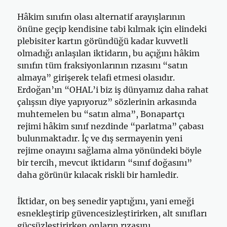
Hâkim sınıfın olası alternatif arayışlarının
önüne geçip kendisine tabi kılmak için elindeki
plebisiter kartın göründüğü kadar kuvvetli
olmadığı anlaşılan iktidarın, bu açığını hâkim
sınıfın tüm fraksiyonlarının rızasını “satın
almaya” girişerek telafi etmesi olasıdır.
Erdoğan’ın “OHAL’i biz iş dünyamız daha rahat
çalışsın diye yapıyoruz” sözlerinin arkasında
muhtemelen bu “satın alma”, Bonapartçı
rejimi hâkim sınıf nezdinde “parlatma” çabası
bulunmaktadır. İç ve dış sermayenin yeni
rejime onayını sağlama alma yönündeki böyle
bir tercih, mevcut iktidarın “sınıf doğasını”
daha görünür kılacak riskli bir hamledir.
İktidar, on beş senedir yaptığını, yani emeği
esnekleştirip güvencesizleştirirken, alt sınıfları
güçsüzleştirirken onların rızasını