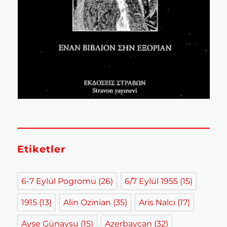
Etiketler
6-7 Eylül Pogromu
(26)
6/7 Eylül 1955
(15)
1915
(13)
Alin Ozinian
(35)
Aris Nalcı
(17)
Ayşe Günaysu
(15)
Azerbaycan
(32)