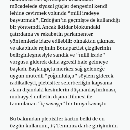
mücadelede siyasal güçler dengesini kendi
lehine çevirmek yolunda “milli iradeye
başvurmak”, Erdoğan’ın geçmişte de kullandığı
bir yöntemdi. Ancak iktidar blokundaki
çatırdama ve rekabetin parlamenter
yöntemlerle idare edilebilir olmaktan çıkması
ve akabinde rejimin Bonapartist çizgilerinin
belirginleşmesiyle sandık ve “milli irade”
vurgusu giderek daha agresif hale gelmeye
başladı. Başlangıçta merkez sağ geleneğe
uygun mutedil “çoğunlukçu” söylem giderek
radikalleşti, plebisiter seferberliğin kapsama
alanı dışındaki kesimlerin düşmanlaştırılması,
muhayyel milletin dışına itilmesi ile
tanımlanan “iç savaşçı” bir tınıya kavuştu.
Bu bakımdan plebisiter kartın belki de en
özgün kullanımı, 15 Temmuz darbe girişiminin