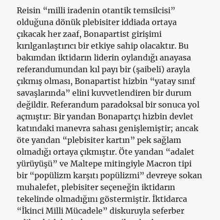
Reisin “milli iradenin otantik temsilcisi”
olduğuna dönük plebisiter iddiada ortaya
çıkacak her zaaf, Bonapartist girişimi
kırılganlaştırıcı bir etkiye sahip olacaktır. Bu
bakımdan iktidarın liderin oylandığı anayasa
referandumundan kıl payı bir (şaibeli) arayla
çıkmış olması, Bonapartist hizbin “yatay sınıf
savaşlarında” elini kuvvetlendiren bir durum
değildir. Referandum paradoksal bir sonuca yol
açmıştır: Bir yandan Bonapartçı hizbin devlet
katındaki manevra sahası genişlemiştir; ancak
öte yandan “plebisiter kartın” pek sağlam
olmadığı ortaya çıkmıştır. Öte yandan “adalet
yürüyüşü” ve Maltepe mitingiyle Macron tipi
bir “popülizm karşıtı popülizmi” devreye sokan
muhalefet, plebisiter seçeneğin iktidarın
tekelinde olmadığını göstermiştir. İktidarca
“İkinci Milli Mücadele” diskuruyla seferber