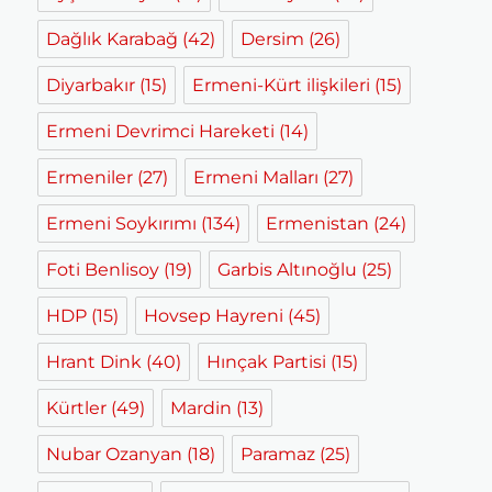
Dağlık Karabağ
(42)
Dersim
(26)
Diyarbakır
(15)
Ermeni-Kürt ilişkileri
(15)
Ermeni Devrimci Hareketi
(14)
Ermeniler
(27)
Ermeni Malları
(27)
Ermeni Soykırımı
(134)
Ermenistan
(24)
Foti Benlisoy
(19)
Garbis Altınoğlu
(25)
HDP
(15)
Hovsep Hayreni
(45)
Hrant Dink
(40)
Hınçak Partisi
(15)
Kürtler
(49)
Mardin
(13)
Nubar Ozanyan
(18)
Paramaz
(25)