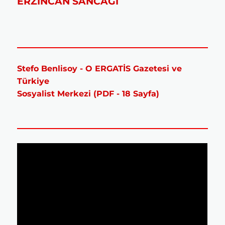
ERZİNCAN SANCAĞI
Stefo Benlisoy - O ERGATİS Gazetesi ve
Türkiye
Sosyalist Merkezi (PDF - 18 Sayfa)