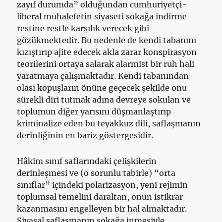
zayıf durumda” olduğundan cumhuriyetçi-
liberal muhalefetin siyaseti sokağa indirme
restine restle karşılık verecek gibi
gözükmektedir. Bu nedenle de kendi tabanını
kızıştırıp ajite edecek akla zarar konspirasyon
teorilerini ortaya salarak alarmist bir ruh hali
yaratmaya çalışmaktadır. Kendi tabanından
olası kopuşların önüne geçecek şekilde onu
sürekli diri tutmak adına devreye sokulan ve
toplumun diğer yarısını düşmanlaştırıp
kriminalize eden bu teyakkuz dili, saflaşmanın
derinliğinin en bariz göstergesidir.
Hâkim sınıf saflarındaki çelişkilerin
derinleşmesi ve (o sorunlu tabirle) “orta
sınıflar” içindeki polarizasyon, yeni rejimin
toplumsal temelini daraltan, onun istikrar
kazanmasını engelleyen bir hal almaktadır.
Siyasal saflaşmanın sokağa inmesiyle