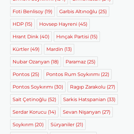
Foti Benlisoy
(19)
Garbis Altınoğlu
(25)
HDP
(15)
Hovsep Hayreni
(45)
Hrant Dink
(40)
Hınçak Partisi
(15)
Kürtler
(49)
Mardin
(13)
Nubar Ozanyan
(18)
Paramaz
(25)
Pontos
(25)
Pontos Rum Soykırımı
(22)
Pontos Soykırımı
(30)
Ragıp Zarakolu
(27)
Sait Çetinoğlu
(52)
Sarkis Hatspanian
(33)
Serdar Korucu
(14)
Sevan Nişanyan
(27)
Soykırım
(20)
Süryaniler
(21)