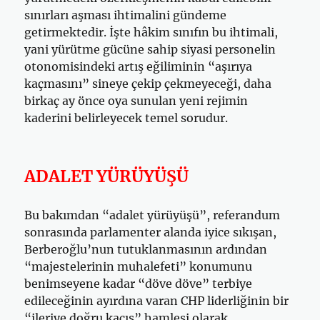
sınırları aşması ihtimalini gündeme
getirmektedir. İşte hâkim sınıfın bu ihtimali,
yani yürütme gücüne sahip siyasi personelin
otonomisindeki artış eğiliminin “aşırıya
kaçmasını” sineye çekip çekmeyeceği, daha
birkaç ay önce oya sunulan yeni rejimin
kaderini belirleyecek temel sorudur.
ADALET YÜRÜYÜŞÜ
Bu bakımdan “adalet yürüyüşü”, referandum
sonrasında parlamenter alanda iyice sıkışan,
Berberoğlu’nun tutuklanmasının ardından
“majestelerinin muhalefeti” konumunu
benimseyene kadar “döve döve” terbiye
edileceğinin ayırdına varan CHP liderliğinin bir
“ileriye doğru kaçış” hamlesi olarak