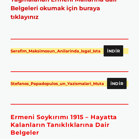
Belgeleri okumak için buraya
tıklayınız
Serafim_Maksimosun_Anilarinda_Isgal_Ista
İNDIR
Stefanos_Papadopulos_un_Yazismalari_Muta
İNDIR
Ermeni Soykırımı 1915 – Hayatta
Kalanların Tanıklıklarına Dair
Belgeler