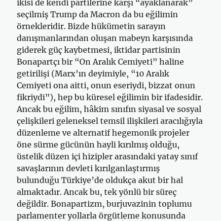
ikisi de kendi partilerine karşı “ayaklanarak”
seçilmiş Trump da Macron da bu eğilimin
örnekleridir. Bizde hükümetin sarayın
danışmanlarından oluşan mabeyn karşısında
giderek güç kaybetmesi, iktidar partisinin
Bonapartçı bir “On Aralık Cemiyeti” haline
getirilişi (Marx’ın deyimiyle, “10 Aralık
Cemiyeti ona aitti, onun eseriydi, bizzat onun
fikriydi”), hep bu küresel eğilimin bir ifadesidir.
Ancak bu eğilim, hâkim sınıfın siyasal ve sosyal
çelişkileri geleneksel temsil ilişkileri aracılığıyla
düzenleme ve alternatif hegemonik projeler
öne sürme gücünün hayli kırılmış olduğu,
üstelik düzen içi hizipler arasındaki yatay sınıf
savaşlarının devleti kırılganlaştırmış
bulunduğu Türkiye’de oldukça akut bir hal
almaktadır. Ancak bu, tek yönlü bir süreç
değildir. Bonapartizm, burjuvazinin toplumu
parlamenter yollarla örgütleme konusunda