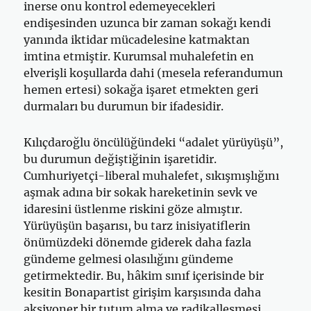
inerse onu kontrol edemeyecekleri
endişesinden uzunca bir zaman sokağı kendi
yanında iktidar mücadelesine katmaktan
imtina etmiştir. Kurumsal muhalefetin en
elverişli koşullarda dahi (mesela referandumun
hemen ertesi) sokağa işaret etmekten geri
durmaları bu durumun bir ifadesidir.
Kılıçdaroğlu öncülüğündeki “adalet yürüyüşü”,
bu durumun değiştiğinin işaretidir.
Cumhuriyetçi-liberal muhalefet, sıkışmışlığını
aşmak adına bir sokak hareketinin sevk ve
idaresini üstlenme riskini göze almıştır.
Yürüyüşün başarısı, bu tarz inisiyatiflerin
önümüzdeki dönemde giderek daha fazla
gündeme gelmesi olasılığını gündeme
getirmektedir. Bu, hâkim sınıf içerisinde bir
kesitin Bonapartist girişim karşısında daha
aksiyoner bir tutum alma ve radikalleşmesi