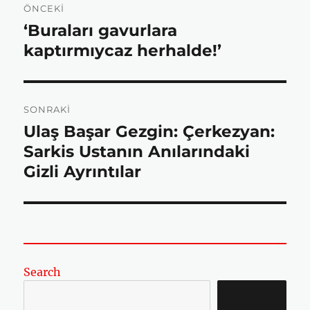
ÖNCEKI
gezinmesi
‘Buraları gavurlara
Önceki
b
t
s
e
yazı:
kaptırmıycaz herhalde!’
o
e
A
SONRAKI
Ulaş Başar Gezgin: Çerkezyan:
o
r
p
Sonraki
yazı:
Sarkis Ustanın Anılarındaki
Gizli Ayrıntılar
k
p
Search
SEARCH