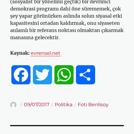
(sosyalist bir yönelimi geçtik) bir devrimci
demokrasi programı dahi öne sürememek, çok
şey yapar görünürken aslında solun siyasal etki
kapasitesini ortadan kaldırmak, onu siyaseten
anlamlı bir referans noktası olmaktan çıkarmak
manasına gelecektir.
Kaynak:
evrensel.net
F
T
W
S
a
w
h
h
Yazar
Yayın
Kategoriler
Etiketler
09/07/2017
Politika
Foti Benlisoy
tarihi
c
i
a
a
Yazı
e
t
t
r