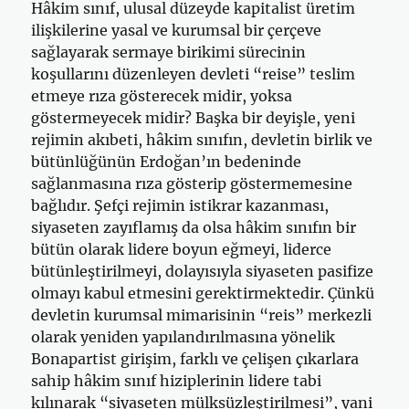
Hâkim sınıf, ulusal düzeyde kapitalist üretim
ilişkilerine yasal ve kurumsal bir çerçeve
sağlayarak sermaye birikimi sürecinin
koşullarını düzenleyen devleti “reise” teslim
etmeye rıza gösterecek midir, yoksa
göstermeyecek midir? Başka bir deyişle, yeni
rejimin akıbeti, hâkim sınıfın, devletin birlik ve
bütünlüğünün Erdoğan’ın bedeninde
sağlanmasına rıza gösterip göstermemesine
bağlıdır. Şefçi rejimin istikrar kazanması,
siyaseten zayıflamış da olsa hâkim sınıfın bir
bütün olarak lidere boyun eğmeyi, liderce
bütünleştirilmeyi, dolayısıyla siyaseten pasifize
olmayı kabul etmesini gerektirmektedir. Çünkü
devletin kurumsal mimarisinin “reis” merkezli
olarak yeniden yapılandırılmasına yönelik
Bonapartist girişim, farklı ve çelişen çıkarlara
sahip hâkim sınıf hiziplerinin lidere tabi
kılınarak “siyaseten mülksüzleştirilmesi”, yani