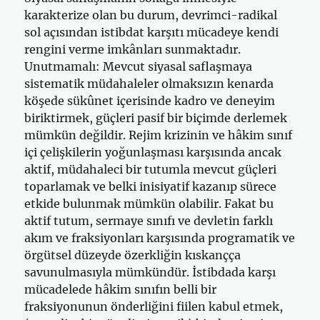
karakterize olan bu durum, devrimci-radikal
sol açısından istibdat karşıtı mücadeye kendi
rengini verme imkânları sunmaktadır.
Unutmamalı: Mevcut siyasal saflaşmaya
sistematik müdahaleler olmaksızın kenarda
köşede sükûnet içerisinde kadro ve deneyim
biriktirmek, güçleri pasif bir biçimde derlemek
mümkün değildir. Rejim krizinin ve hâkim sınıf
içi çelişkilerin yoğunlaşması karşısında ancak
aktif, müdahaleci bir tutumla mevcut güçleri
toparlamak ve belki inisiyatif kazanıp sürece
etkide bulunmak mümkün olabilir. Fakat bu
aktif tutum, sermaye sınıfı ve devletin farklı
akım ve fraksiyonları karşısında programatik ve
örgütsel düzeyde özerkliğin kıskançça
savunulmasıyla mümkündür. İstibdada karşı
mücadelede hâkim sınıfın belli bir
fraksiyonunun önderliğini fiilen kabul etmek,