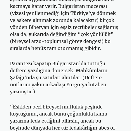
kaçmaya karar verir. Bulgaristan macerası
(vizesi yenilenmediği için Türkiye’ye dönmek
ve askere alınmak zorunda kalacaktır) birçok
yönden Biberyan için eşsiz tecrübeler sağlamış
olsa da, yukarıda değindiğim “çok yönlülük”
(bireysel arzu-toplumsal görev dengesi) bu
sıralarda henüz tam oturmamış gibidir.
Parantezi kapatıp Bulgaristan’da tuttuğu
deftere yazdığına dönersek, Mahkûmların
Şafağı’nda şu satırları alıntılar. (Deftere
notlarını yakın arkadaşı Yorgo’ya hitaben
yazmıştır.)
“Eskiden beri bireysel mutluluk peşinde
koştuğumu, an­cak bunu çoğunlukla kamu
yararına feda ettiğimi bilirsin, ancak bu
beyhude dünyada her tür fedakârlığın abes ol­