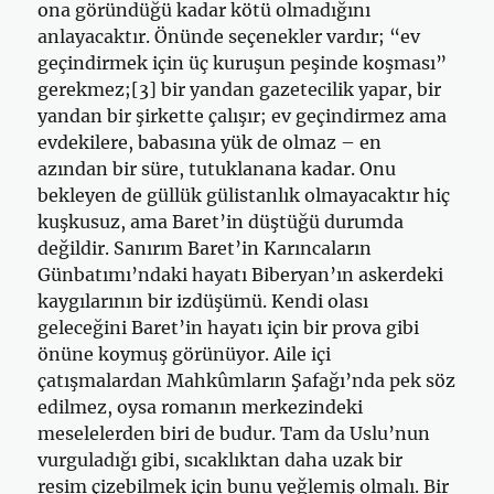
ona göründüğü kadar kötü olmadığını
anlayacaktır. Önünde seçenekler vardır; “ev
geçindirmek için üç kuruşun peşinde koşması”
gerekmez;[3] bir yandan gazetecilik yapar, bir
yandan bir şirkette çalışır; ev geçindirmez ama
evdekilere, babasına yük de olmaz – en
azından bir süre, tutuklanana kadar. Onu
bekleyen de güllük gülistanlık olmayacaktır hiç
kuşkusuz, ama Baret’in düştüğü durumda
değildir. Sanırım Baret’in Karıncaların
Günbatımı’ndaki hayatı Biberyan’ın askerdeki
kaygılarının bir izdüşümü. Kendi olası
geleceğini Baret’in hayatı için bir prova gibi
önüne koymuş görünüyor. Aile içi
çatışmalardan Mahkûmların Şafağı’nda pek söz
edilmez, oysa romanın merkezindeki
meselelerden biri de budur. Tam da Uslu’nun
vurguladığı gibi, sıcaklıktan daha uzak bir
resim çizebilmek için bunu yeğlemiş olmalı. Bir