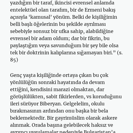
yazdığım bir taraf, ikincisi evrensel anlamda
entelektüel olan tarafım, bir de Ermeni bakış
açısıyla ‘kamusal’ yönüm. Belki de kişiliği­min
belli başlı öğelerinin bu şekilde ayrılması
sebebiyle sonsuz bir ufka sahip, alabildiğine
evrensel bir adam ol­dum; dar bir fikrin, bu
paylaştığım veya savunduğum bir şey bile olsa
tek bir doktrinin kalıplarına sığamayan biri.” (s.
85)
Genç yaşta kişiliğinde ortaya çıkan bu çok
yönlülüğün sonraki hayatında da devam
ettiğini, kendisini marazi olmaktan, dar
görüşlülükten, sabit fikirlerden, vs koruduğunu
ileri sürüyor Biberyan. Gelgelelim, okulu
bırakmasının ardından onu başka bir bela
beklemektedir. Bir gayrimüslim olarak askere
alınmak. Orada başına gelebilecek haksız ve
ayrımcı uygulamalar nedeniyle Bulgaristan’a