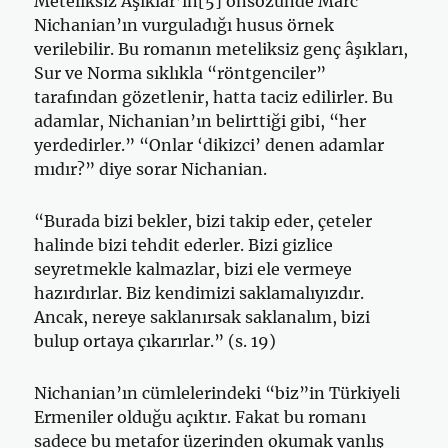
Meteliksiz Âşıklar’ın[5] önsözünde Marc
Nichanian’ın vurguladığı husus örnek
verilebilir. Bu romanın meteliksiz genç âşıkları,
Sur ve Norma sıklıkla “röntgenciler”
tarafından gözetlenir, hatta taciz edilirler. Bu
adamlar, Nichanian’ın belirttiği gibi, “her
yerdedirler.” “Onlar ‘dikizci’ denen adamlar
mıdır?” diye sorar Nichanian.
“Burada bizi bekler, bizi takip eder, çeteler
halinde bizi tehdit ederler. Bizi gizlice
seyretmekle kalmazlar, bizi ele vermeye
hazırdırlar. Biz kendimizi saklamalıyızdır.
Ancak, nereye saklanırsak saklanalım, bizi
bulup ortaya çıkarırlar.” (s. 19)
Nichanian’ın cümlelerindeki “biz”in Türkiyeli
Ermeniler olduğu açıktır. Fakat bu romanı
sadece bu metafor üzerinden okumak yanlış