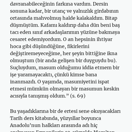
davranabileceğinin farkına vardım. Dersin
sonuna kadar, bir utanç ve yalnızlık girdabının
ortasında mahvolmuş halde kalakaldım. Bitap
düşmüş­tüm. Kafamı kaldırıp daha dün beni baş
tacı eden sınıf arkadaşlarımın yüzüne bakmaya
cesaret edemiyordum. O an hepsinin ihtiyar
hoca gibi düşündüğüne, fikirlerini
değiştiremeyeceğime, her şeyin bittiğine ikna
olmuştum (bir anda gelişen bir duyguydu bu).
Suçluydum, masum olduğumu iddia etmem bir
işe yaramayacaktı, çünkü kim­se bana
inanmazdı. O yaşımda, masumiyetini ispat
etmesi mümkün olmayan bir masumun keskin
acısıyla tanışmış oldum.” (s. 69)
Bu yaşadıklarına bir de ertesi sene okuyacakları
Tarih ders kitabında, yüzyıllar boyunca
Anadolu’nun halkları arasında adı hiç