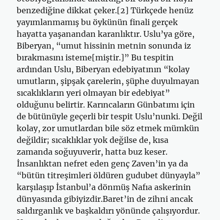
benzediğine dikkat çeker.[2] Türkçede henüz
yayımlanmamış bu öykünün finali gerçek
hayatta yaşanandan karanlıktır. Uslu’ya göre,
Biberyan, “umut hissinin metnin sonunda iz
bırakmasını isteme[miştir.]” Bu tespitin
ardından Uslu, Biberyan edebiyatının “kolay
umutların, şipşak çarelerin, şüphe duyulmayan
sıcaklıkların yeri olmayan bir edebiyat”
olduğunu belirtir. Karıncaların Günbatımı için
de bütünüyle geçerli bir tespit Uslu’nunki. Değil
kolay, zor umutlardan bile söz etmek mümkün
değildir; sıcaklıklar yok değilse de, kısa
zamanda soğuyuverir, hatta buz keser.
İnsanlıktan nefret eden genç Zaven’in ya da
“bütün titreşimleri öldüren gudubet dünyayla”
karşılaşıp İstanbul’a dönmüş Nafıa askerinin
dünyasında gibiyizdir.Baret’in de zihni ancak
saldırganlık ve başkaldırı yönünde çalışıyordur.