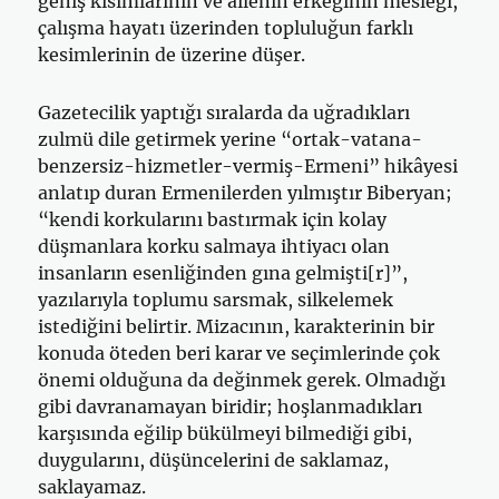
geniş kısımlarının ve ailenin erkeğinin mesleği,
çalışma hayatı üzerinden topluluğun farklı
kesimlerinin de üzerine düşer.
Gazetecilik yaptığı sıralarda da uğradıkları
zulmü dile getirmek yerine “ortak-vatana-
benzersiz-hizmetler-vermiş-Ermeni” hikâyesi
anlatıp duran Ermenilerden yılmıştır Biberyan;
“kendi korkularını bastırmak için kolay
düşmanlara korku salmaya ihtiyacı olan
insanların esenli­ğinden gına gelmişti[r]”,
yazılarıyla toplumu sarsmak, silkelemek
istediğini belirtir. Mizacının, karakterinin bir
konuda öteden beri karar ve seçimlerinde çok
önemi olduğuna da değinmek gerek. Olmadığı
gibi davranamayan biridir; hoşlanmadıkları
karşısında eğilip bükülmeyi bilmediği gibi,
duygularını, düşüncelerini de saklamaz,
saklayamaz.