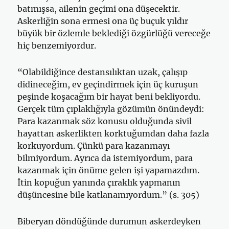
batmışsa, ailenin geçimi ona düşecektir.
Askerliğin sona ermesi ona üç buçuk yıldır
büyük bir özlemle beklediği özgürlüğü vereceğe
hiç benzemiyordur.
“Olabildiğince destansılıktan uzak, çalışıp
didineceğim, ev geçindirmek için üç kuruşun
peşinde koşacağım bir hayat beni bekliyordu.
Gerçek tüm çıplaklığıyla gözümün önün­deydi:
Para kazanmak söz konusu olduğunda sivil
hayat­tan askerlikten korktuğumdan daha fazla
korkuyordum. Çünkü para kazanmayı
bilmiyordum. Ayrıca da istemiyor­dum, para
kazanmak için önüme gelen işi yapamazdım.
İtin kopuğun yanında çıraklık yapmanın
düşüncesine bile katlanamıyordum.” (s. 305)
Biberyan döndüğünde durumun askerdeyken