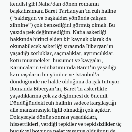
kendisi gibi Nafıa’dan dönen romanın
başkahramanı Baret Tarhanyan’ın ruh haline
(“saldırgan ve başkaldırı yönünde çalışan
zihnine”) çok benzediğini görmüş olmalı. Bu
yazıda pek değinmediğim, Nafıa askerliği
hakkında birinci elden bir kaynak olarak da
okunabilecek askerliği sırasında Biberyan’ın
yaşadığı zorluklar, saçmalıklar, ayrımcılıklar,
kötü muameleler, husumet ve kavgalar,
Karıncaların Günbatımı’nda Baret’in yaşadığı
karmaşaların bir yönüne ve İstanbul’a
döndüğünde ne halde olduğuna da ışık tutuyor.
Romanda Biberyan’ın, Baret’in askerlikte
yaşadıklarına çok az değinmesi de önemli.
Döndüğündeki ruh halinin sadece karşılaştığı
aile manzarasıyla ilgili olmadığı çok açıktır.
Dolayısıyla dönüş sonrası yaşadıkları,
hissettikleri, verdiği tepkiler ve tepkisizlikler üç
buçuk yıl boyunca neler yaşamış olduğunu da,