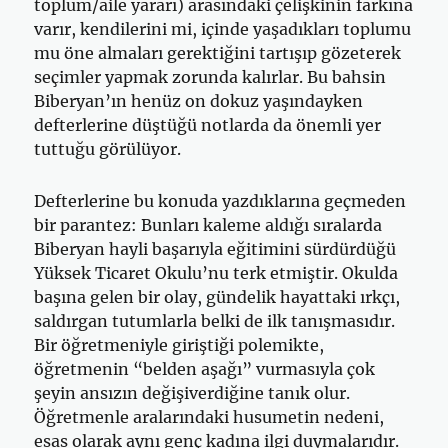
toplum/aile yararı) arasındaki çelişkinin farkına
varır, kendilerini mi, içinde yaşadıkları toplumu
mu öne almaları gerektiğini tartışıp gözeterek
seçimler yapmak zorunda kalırlar. Bu bahsin
Biberyan’ın henüz on dokuz yaşındayken
defterlerine düştüğü notlarda da önemli yer
tuttuğu görülüyor.
Defterlerine bu konuda yazdıklarına geçmeden
bir parantez: Bunları kaleme aldığı sıralarda
Biberyan hayli başarıyla eğitimini sürdürdüğü
Yüksek Ticaret Okulu’nu terk etmiştir. Okulda
başına gelen bir olay, gündelik hayattaki ırkçı,
saldırgan tutumlarla belki de ilk tanışmasıdır.
Bir öğretmeniyle giriştiği polemikte,
öğretmenin “belden aşağı” vurmasıyla çok
şeyin ansızın değişiverdiğine tanık olur.
Öğretmenle aralarındaki husumetin nedeni,
esas olarak aynı genç kadına ilgi duymalarıdır.