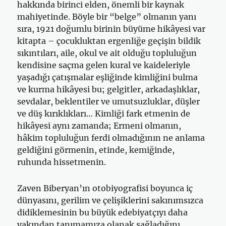
hakkında birinci elden, önemli bir kaynak
mahiyetinde. Böyle bir “belge” olmanın yanı
sıra, 1921 doğumlu birinin büyüme hikâyesi var
kitapta – çocukluktan ergenliğe geçişin bildik
sıkıntıları, aile, okul ve ait olduğu topluluğun
kendisine saçma gelen kural ve kaideleriyle
yaşadığı çatışmalar eşliğinde kimliğini bulma
ve kurma hikâyesi bu; gelgitler, arkadaşlıklar,
sevdalar, beklentiler ve umutsuzluklar, düşler
ve düş kırıklıkları… Kimliği fark etmenin de
hikâyesi aynı zamanda; Ermeni olmanın,
hâkim topluluğun ferdi olmadığının ne anlama
geldiğini görmenin, etinde, kemiğinde,
ruhunda hissetmenin.
Zaven Biberyan’ın otobiyografisi boyunca iç
dünyasını, gerilim ve çelişiklerini sakınımsızca
didiklemesinin bu büyük edebiyatçıyı daha
yakından tanımamıza olanak sağladığını