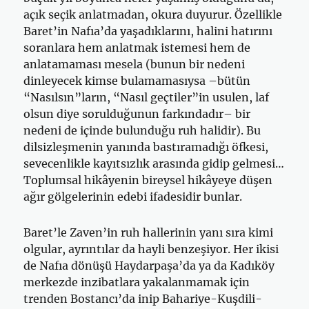
açık seçik anlatmadan, okura duyurur. Özellikle
Baret’in Nafıa’da yaşadıklarını, halini hatırını
soranlara hem anlatmak istemesi hem de
anlatamaması mesela (bunun bir nedeni
dinleyecek kimse bulamamasıysa –bütün
“Nasılsın”ların, “Nasıl geçtiler”in usulen, laf
olsun diye sorulduğunun farkındadır– bir
nedeni de içinde bulunduğu ruh halidir). Bu
dilsizleşmenin yanında bastıramadığı öfkesi,
sevecenlikle kayıtsızlık arasında gidip gelmesi…
Toplumsal hikâyenin bireysel hikâyeye düşen
ağır gölgelerinin edebi ifadesidir bunlar.
Baret’le Zaven’in ruh hallerinin yanı sıra kimi
olgular, ayrıntılar da hayli benzeşiyor. Her ikisi
de Nafıa dönüşü Haydarpaşa’da ya da Kadıköy
merkezde inzibatlara yakalanmamak için
trenden Bostancı’da inip Bahariye-Kuşdili-