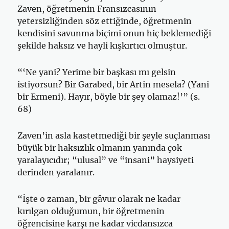
Zaven, öğretmenin Fransızcasının
yetersizliğinden söz ettiğinde, öğretmenin
kendisini savunma biçimi onun hiç beklemediği
şekilde haksız ve hayli kışkırtıcı olmuştur.
“‘Ne yani? Yerime bir başkası mı gelsin
istiyorsun? Bir Garabed, bir Artin mesela? (Yani
bir Ermeni). Hayır, böy­le bir şey olamaz!’” (s.
68)
Zaven’in asla kastetmediği bir şeyle suçlanması
büyük bir haksızlık olmanın yanında çok
yaralayıcıdır; “ulusal” ve “insani” haysiyeti
derinden yaralanır.
“İşte o zaman, bir gâvur olarak ne kadar
kırılgan olduğu­mun, bir öğretmenin
öğrencisine karşı ne kadar vicdansız­ca