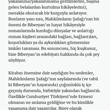
yakalanma/yakalanmama gerilimlerini, başına
gelen belalardan kurtulma hikâyelerini),
merakla okutacak bir kurguyla anlatıyor.
Bunların yanı sıra, Mahkûmların Şafağı’nın bir
önemi de Biberyan’ın hayat hikâyesiyle
romanlarında kurduğu dünyalar ve anlattığı
roman kişileri arasındaki bağları, bağlantıları,
koşutlukları ya da aykırılıkları görmemize
imkân tanıması. Bu sonuncusu, hiç kuşkusuz,
bize Biberyan’ın edebiyatı hakkında da çok şey
söylüyor.
Kitabın önemine dair saydığım bu nedenler,
Mahkûmların Şafağı’nın sayfalarında (ve tabii
ki Biberyan’ın hayatında) çoğunlukla iç içe
geçmiş durumda, birbiriyle yakından bağlantılı.
Özellikle Cumhuriyet Türkiyesi’nde Ermeni
olmanın ne anlama geldiğine ve bu kimlikle
yaşamaya dair yaşantılar. Birey olarak