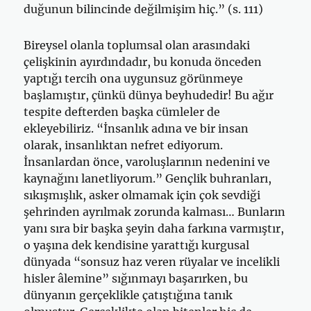
duğunun bilincinde değilmişim hiç.” (s. 111)
Bireysel olanla toplumsal olan arasındaki
çelişkinin ayırdındadır, bu konuda önceden
yaptığı tercih ona uygunsuz görünmeye
başlamıştır, çünkü dünya beyhudedir! Bu ağır
tespite defterden başka cümleler de
ekleyebiliriz. “İnsanlık adına ve bir insan
olarak, insanlıktan nefret ediyorum.
İnsanlardan önce, varoluşlarının nedenini ve
kaynağını lanetliyorum.” Gençlik buhranları,
sıkışmışlık, asker olmamak için çok sevdiği
şehrinden ayrılmak zorunda kalması… Bunların
yanı sıra bir başka şeyin daha farkına varmıştır,
o yaşına dek kendisine yarattığı kurgusal
dünyada “sonsuz haz veren rüyalar ve incelikli
hisler âlemine” sığınmayı başarırken, bu
dünyanın gerçeklikle çatıştığına tanık