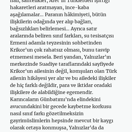
hali, sahtelikler, Aret’in Türklerden işittiği
hakaretleri aratmayan, ince-kaba
aşağılamalar… Paranın hâkimiyeti, bütün
ilişkilerin odağında yer alıp bağları,
bağsızlıkları belirlemesi… Ayrıca satır
aralarında beliren sınıf farkları, su tesisatçısı
Ermeni adamla teyzesinin sohbetinden
Krikor’un çok rahatsız olması, bunu tasvip
etmemesi mesela. Beri yandan, Yalnızlar’ın
merkezinde Suadiye taraflarındaki sayfiyede
Krikor’un ailesinin değil, komşuları olan Türk
ailenin hikâyesi yer alır ve bu ailedeki ilişkiler
de hiç farklı değildir, para ve iktidar oradaki
ilişkilere de alabildiğine egemendir.
Karıncaların Günbatımı’nda elindekini
avucundakini bir gecede kaybetme korkusu
nasıl sınıf farkı gözetilmeksizin
gayrimüslimlerin hepsinde mevcut bir kaygı
olarak ortaya konmuşsa, Yalnızlar’da da