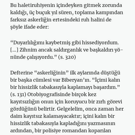
Bu haletiruhiyenin içindeyken gitmek zorunda
kaldığı, üç buçuk yıl süren, toplama kampından
farksız askerliğin ertesindeki ruh halini de
şöyle ifade eder:
“Duyarlılığımı kaybetmiş gibi his­sediyordum.
[…] Zihnim ancak saldırganlık ve başkaldırı yö­
nünde çalışıyordu.” (s. 320)
Defterine “askerliğinin” ilk aylarında düştüğü
bir başka cümlesi var Biberyan’ın. “İçimi kalın
bir hissizlik tabakasıyla kaplamayı başardım.”
(s. 131) Otobiyografisinde birçok kez
kayıtsızlığın onun için koruyucu bir zırh görevi
gördüğünü belirtir. Gelgelelim, onca zaman her
daim kayıtsız kalamayacaktır; içini kalın bir
hissizlik tabakasıyla kapladığını yazmasının
ardından, bir polisiye romandan koparılan