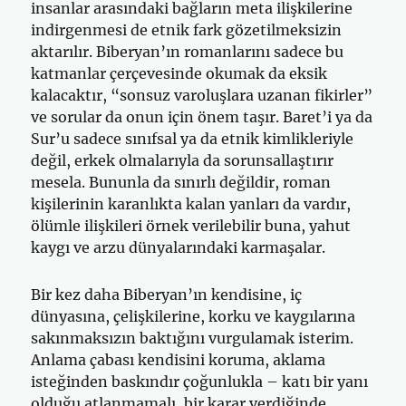
insanlar arasındaki bağların meta ilişkilerine
indirgenmesi de etnik fark gözetilmeksizin
aktarılır. Biberyan’ın romanlarını sadece bu
katmanlar çerçevesinde okumak da eksik
kalacaktır, “sonsuz varoluşlara uzanan fikirler”
ve sorular da onun için önem taşır. Baret’i ya da
Sur’u sadece sınıfsal ya da etnik kimlikleriyle
değil, erkek olmalarıyla da sorunsallaştırır
mesela. Bununla da sınırlı değildir, roman
kişilerinin karanlıkta kalan yanları da vardır,
ölümle ilişkileri örnek verilebilir buna, yahut
kaygı ve arzu dünyalarındaki karmaşalar.
Bir kez daha Biberyan’ın kendisine, iç
dünyasına, çelişkilerine, korku ve kaygılarına
sakınmaksızın baktığını vurgulamak isterim.
Anlama çabası kendisini koruma, aklama
isteğinden baskındır çoğunlukla – katı bir yanı
olduğu atlanmamalı, bir karar verdiğinde