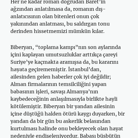
Her ne kadar roman doğrudan Baret’in
ağzından anlatılmasa da, romanın dış-
anlatıcısının olan bitenleri onun çok
yakınından anlatması, bu saldırgan tonu
derinden hissetmemizi mümkün kılar.
Biberyan, “toplama kampı”nın son aylarında
içini kaplayan umutsuzluklar arttıkça çareyi
Suriye’ye kaçmakta aramışsa da, bu kararını
hayata geçirememiştir. İstanbul’dan,
ailesinden gelen haberler çok iyi değildir;
Alman firmalarının temsilciliğini yapan
babasının işleri, savaşı Almanya’nın
kaybedeceğinin anlaşılmasıyla birlikte hayli
kötülemiştir. Biberyan bir yandan ailesinin
içine düştüğü halden ötürü kaygı duyarken, bir
yandan da bir gün bu askerlik belasından
kurtulması halinde onu bekleyecek olan hayat
nedeniyle endişeleniyordur. Babası büsbütün