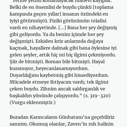
“Yerine yenisi konamayacak manevi kayıplar.
Belki de en önemlisi de buydu çünkü [toplama
kampında geçen yıllar] insanın özündeki en
iyiyi götürmüştü. Fiziki görünümün telafisi
vardı en niha­yetinde. […] Bana her şey değişmiş
gibi ge­liyordu. Ya da benim içimde her şey
değişmişti. Eskiden kriz anlarında doğaya
kaçmak, hayallere dalmak gibi bana öylesine iyi
gelen şeyler, artık hiç mi hiç ilgimi çekmiyor­du.
Şiir de bitmişti. Roman bile bitmişti. Hayal
kuramıyor, heyecanlanamıyordum.
Duyarlılığımı kaybetmiş gibi his­sediyordum.
Mücadele etmeye ihtiyacım vardı; tek ilgimi
çeken buydu. Zihnim ancak saldırganlık ve
başkaldırı yö­nünde çalışıyordu.” (s. 319-320)
(Vurgu eklenmiştir.)
Buradan Karıncaların Günbatımı’na geçebiliriz
sanırım. Okumuş olanlar, Zaven’in ruh halinin