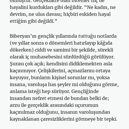
olmuştur. Gerçeklikte olan bitenler hiç de
hayalini kurdukları gibi değildir. “Ne kadın, ne
devrim, ne ulus davası; hiçbiri eskiden hayal
ettiğim gibi değildi.”
Biberyan’ın gençlik yıllarında tuttuğu notlarda
(ve yıllar sonra o dönemleri hatırlayıp kâğıda
dökerken) ciddi ve samimi bir şekilde, sürekli
olarak iç muhasebesini sürdürdüğü görülüyor.
Şurası çok açık; kendisini didiklemekten asla
kaçınmıyor. Çelişkilerini, açmazlarını ortaya
koyuyor, bunların kişisel sorunlar mı, yoksa
insana, varoluşa has şeyler mi olduğunu görme,
anlama isteği hep sürüyor. Gençliğinde
insandan nefret etmesi de bundan belki de;
arzu ile gerçeklik arasındaki uçurumun
kaçınılmaz olduğunu, insanın varoluşundan
kaynaklanan çaresizliklerini görmeye bir tepki.