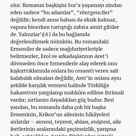
olur. Romanın başkişisi Sur’a yaşamayı zindan
eden sadece “bu adamlar”, “röntgenciler”
değildir; kendi anne babası da eksik kalmaz,
vapura binerken tartıştığı zabıta amiri gibiler
de. Yalnızlar’ı[6] da bu bağlamda
değerlendirmek mümkün. Bu romandaki
Ermeniler de sadece mağduriyetleriyle
belirmezler, Erol ve arkadaşlarının Aret’i
dövmeden önce Ermenilerle alay ederek onu
kışkırttıklarında onlara bu cesareti veren salt
kalabalık olmaları değildir, Aret’in onlara aynı
şekilde karşılık vermesi halinde Türklüğe
hakaretten yargılanıp mahkûm edilme ihtimali
vardır; sırtlarını dayadıkları güç budur. Beri
yandan, bu romanda daha çok bir başka
Ermeninin, Krikor’un ailesinin hikâyeleri
anlatılır – annesi, teyzesi, ablası, eniştesi, aile
fertlerinin aralarındaki geçimsizlik, yarışma