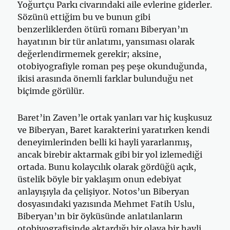
Yoğurtçu Parkı civarındaki aile evlerine giderler.
Sözünü ettiğim bu ve bunun gibi
benzerliklerden ötürü romanı Biberyan’ın
hayatının bir tür anlatımı, yansıması olarak
değerlendirmemek gerekir; aksine,
otobiyografiyle roman peş peşe okunduğunda,
ikisi arasında önemli farklar bulunduğu net
biçimde görülür.
Baret’in Zaven’le ortak yanları var hiç kuşkusuz
ve Biberyan, Baret karakterini yaratırken kendi
deneyimlerinden belli ki hayli yararlanmış,
ancak birebir aktarmak gibi bir yol izlemediği
ortada. Bunu kolaycılık olarak gördüğü açık,
üstelik böyle bir yaklaşım onun edebiyat
anlayışıyla da çelişiyor. Notos’un Biberyan
dosyasındaki yazısında Mehmet Fatih Uslu,
Biberyan’ın bir öyküsünde anlatılanların
otobiyografisinde aktardığı bir olaya bir hayli