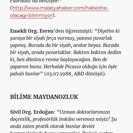
Fabrikası’na benziyor!
”
(
http://www.malatyahaber.com/haber/ne-
).
olacagi-bilinmiyor
Emekli Org. Evren
’den öğrenmişti: “
Diyelim ki
şuraya bir siyah fırça vurmuş, yanına yuvarlak
yapmış. Burada da bir siyah, aralar beyaz. Burada
bir siyah, arada yuvarlaklar. Baktım baktım dedim
ki, ben dönünce resme başlayacağım. Ben de
yaparım bunu. Herhalde Picasso olduğu için öyle
pahalı bunlar
” (03.07.1988, ABD dönüşü).
BİLİME MAYDANOZLUK
Sivil Org. Erdoğan
: “
Uzman doktorlarımıza
doçentlik, profesörlük imkânı veremez miyiz? Şu
anda zaten pratik olarak bunlar devlet