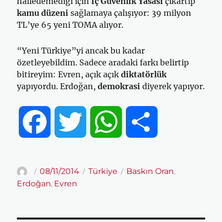
halledemediği için
İç Güvenlik Yasası
çıkartıp
kamu düzeni
sağlamaya çalışıyor: 39 milyon
TL’ye 65 yeni TOMA alıyor.
“Yeni Türkiye”yi ancak bu kadar
özetleyebildim. Sadece aradaki farkı belirtip
bitireyim: Evren, açık açık
diktatörlük
yapıyordu. Erdoğan,
demokrasi
diyerek yapıyor.
F
T
W
S
a
w
h
h
Yazar
Yayın
Kategoriler
Etiketler
08/11/2014
Türkiye
Baskın Oran
,
tarihi
Erdoğan
Evren
,
c
i
a
a
e
t
t
r