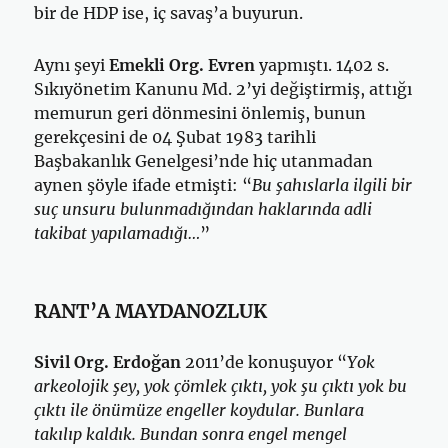
bir de HDP ise, iç savaş’a buyurun.
Aynı şeyi
Emekli Org. Evren
yapmıştı. 1402 s.
Sıkıyönetim Kanunu Md. 2’yi değiştirmiş, attığı
memurun geri dönmesini önlemiş, bunun
gerekçesini de 04 Şubat 1983 tarihli
Başbakanlık Genelgesi’nde hiç utanmadan
aynen şöyle ifade etmişti: “
Bu şahıslarla ilgili bir
suç unsuru bulunmadığından haklarında adli
takibat yapılamadığı…
”
RANT’A MAYDANOZLUK
Sivil Org. Erdoğan
2011’de konuşuyor “
Yok
arkeolojik şey, yok çömlek çıktı, yok şu çıktı yok bu
çıktı ile önümüze engeller koydular. Bunlara
takılıp kaldık. Bundan sonra engel mengel