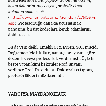
hastanelerinde bunu yapıyorlar. Önünü açalım,
bizim doktorlarımız doçent, profesör olma
imkânını yakalasın
”
(
http://www.hurriyet.com.tr/gundem/27512674.
). Profesörlüğü daha da ucuzlatmak
asp
pahasına, bu üst kadrolara kendi adamlarını
dolduracak.
Bu da yeni değil.
Emekli Org. Evren
. YÖK mucidi
Doğramacı’yla birlikte, sanatçılara yaşına göre
doçentlik veya profesörlük verdirmişti. Öyle ki,
beste yapan kimi hekimler Prof. unvanı
verilince Prof. Dr. oldular:
Doktoraları tıptan,
profesörlükleri müzikten idi
.
YARGIYA MAYDANOZLUK