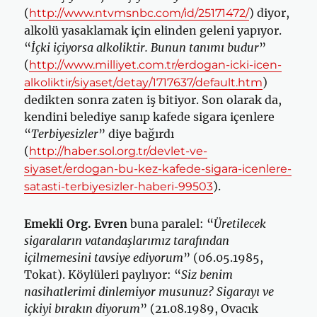
(
) diyor,
http://www.ntvmsnbc.com/id/25171472/
alkolü yasaklamak için elinden geleni yapıyor.
“
İçki içiyorsa alkoliktir. Bunun tanımı budur
”
(
http://www.milliyet.com.tr/erdogan-icki-icen-
)
alkoliktir/siyaset/detay/1717637/default.htm
dedikten sonra zaten iş bitiyor. Son olarak da,
kendini belediye sanıp kafede sigara içenlere
“
Terbiyesizler
” diye bağırdı
(
http://haber.sol.org.tr/devlet-ve-
siyaset/erdogan-bu-kez-kafede-sigara-icenlere-
).
satasti-terbiyesizler-haberi-99503
Emekli Org. Evren
buna paralel: “
Üretilecek
sigaraların vatandaşlarımız tarafından
içilmemesini tavsiye ediyorum
” (06.05.1985,
Tokat). Köylüleri paylıyor: “
Siz benim
nasihatlerimi dinlemiyor musunuz? Sigarayı ve
içkiyi bırakın diyorum
” (21.08.1989, Ovacık