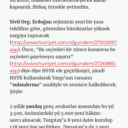
Bu konu, maalesef özetlenemeyecek kadar
kapsamlı. Birkaç örnekle yetinelim.
Sivil Org. Erdoğan
rejiminin yeni bir yasa
teklifine göre, güvenilen bürokratlar yüksek
yargıya taşınacak
(
http://www.hurriyet.com.tr/gundem/27502697.
). Önce, “
Bu seçimleri bir zümre kazanırsa bu
asp
seçimleri gayrimeşru sayarız
”
(
http://www.hurriyet.com.tr/gundem/27269851.
) diye diye HSYK ele geçirilmişti, şimdi
asp
HSYK kullanılarak Yargı’nın tamamı
“
sulandırma
” usulüyle ve sessizce halledilecek.
Şöyle:
2 yıllık
yandaş
genç avukatlar arasından bu yıl
3.500, önümüzdeki yıl 5.000 yeni hâkim-
savcı alınacak. Yargıtay’a 8 yeni daire kurulup
128 yeni üye seçilirken, Danıştay’a da 2 yeni