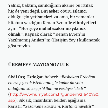
Yalnız, baktım, sanıldığının aksine bu ittifak
hiç de yeni değil. Biri
asker
öbürü
İslamcı
olduğu için
yetişmeleri
zıt ama, bir zamanlar
kitabını yazdığım Kenan Evren’le
zihniyetleri
aynı: “
Her şeye muhafazakar maydanoz
olmak
”. Kaynak olarak “Kenan Evren’in
Yazılmamış Anıları”nı (İletişim Yay.) kullanarak
göstereyim.
ÜREMEYE MAYDANOZLUK
Sivil Org. Erdoğan
haberi: “
Başbakan Erdoğan…
en az 3 çocuk istedi ama 5’e kadar da yolu
olduğunu söyleyip ‘Allah ne verdiyse’ dedi
“
(
http://www.hurriyet.com.tr/gundem/21640750.
). Sık sık, insanların belden aşağısına
asp
karıştı: “
Sezaryene karşıyım. Kürtaj cinayettir
”