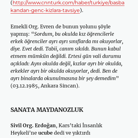
(
http://www.cnnturk.com/haber/turkiye/basba
).
kandan-genc-kizlara-tavsiye
Emekli Org. Evren de bunun yolunu şöyle
yapmış: “
Sordum, bu okulda kız öğrencilerle
erkek öğrenciler ayrı ayrı sınıflarda mı okuyorlar,
diye. Evet dedi. Tabii, canım sıkıldı. Bunun kabul
etmem mümkün değildi. Ertesi gün vali durumu
açıkladı: Aynı okulda değil, kızlar ayrı bir okulda,
erkekler ayrı bir okulda okuyorlar, dedi. Ben de
ayrı binalarda okunulmasına bir şey demedim
”
(03.12.1985, Ankara Sincan).
SANATA MAYDANOZLUK
Sivil Org. Erdoğan
, Kars’taki İnsanlık
Heykeli’ne
ucube
dedi ve yıktırdı