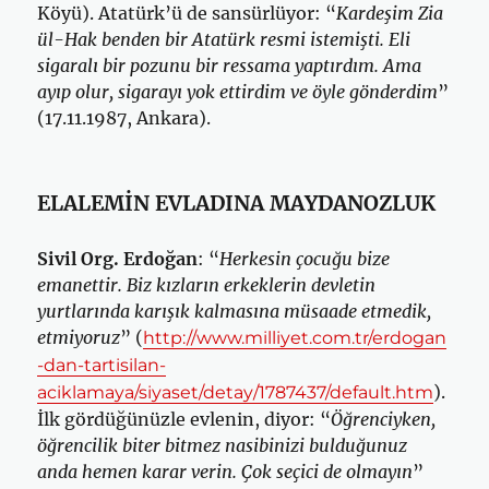
Köyü). Atatürk’ü de sansürlüyor: “
Kardeşim Zia
ül-Hak benden bir Atatürk resmi istemişti. Eli
sigaralı bir pozunu bir ressama yaptırdım. Ama
ayıp olur, sigarayı yok ettirdim ve öyle gönderdim
”
(17.11.1987, Ankara).
ELALEMİN EVLADINA MAYDANOZLUK
Sivil Org. Erdoğan
: “
Herkesin çocuğu bize
emanettir. Biz kızların erkeklerin devletin
yurtlarında karışık kalmasına müsaade etmedik,
etmiyoruz
” (
http://www.milliyet.com.tr/erdogan
-dan-tartisilan-
).
aciklamaya/siyaset/detay/1787437/default.htm
İlk gördüğünüzle evlenin, diyor: “
Öğrenciyken,
öğrencilik biter bitmez nasibinizi bulduğunuz
anda hemen karar verin. Çok seçici de olmayın
”