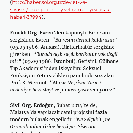
(
http://haber.sol.org.tr/devlet-ve-
siyaset/erdogan-o-heykel-ucube-yikilacak-
).
haberi-37994
Emekli Org. Evren
’den kapmıştı. Bir resim
sergisinde Evren: “
Bu resim derhal kaldırılsın
”
(05.05.1986, Ankara). Bir karikatür sergisine
girerken: “
Burada açık saçık karikatür yok değil
mi?
” (09.09.1986, İstanbul). Gerisini, Gülhane
Tıp Akademisi’nden izleyelim: Seksüel
Fonksiyon Yetersizlikleri panelinde söz alan
Prof. S. Mermut: “
Muzır Neşriyat Yasası
nedeniyle bazı slayt ve filmleri gösteremiyoruz
”.
Sivil Org. Erdoğan
, Şubat 2014’te de,
Malatya’da yapılacak cami projesini
fazla
modern
bularak engelledi: “
Ne Selçuklu, ne
Osmanlı mimarisine benziyor. Şişecam