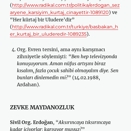
(
http://www.radikal.com.tr/politika/erdogan_sez
) ve
aryene_karsiyim_kurtaj_cinayettir-1089120
“Her kürtaj bir Uludere’dir”
(
http://www.radikal.com.tr/turkiye/basbakan_h
).
er_kurtaj_bir_uluderedir-1089235
Org. Evren tersini, ama aynı karışmacı
zihniyetle söylemişti: “
Ben hep televizyonda
konuşuyorum. Aman nüfus artışını biraz
kısalım, fazla çocuk sahibi olmayalım diye. Sen
bunları dinlemedin mi?
” (14.02.1988,
Ardahan).
ZEVKE MAYDANOZLUK
Sivil Org. Erdoğan
, “
Aksırıncaya tıksırıncaya
kadar içiyorlar; karışıyor muyuz?
”