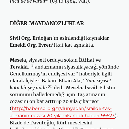
İncil’de de vardır
” (03.10.1984, Van).
DİĞER MAYDANOZLUKLAR
Sivil Org. Erdoğan
’ın esinlendiği kaynaklar
Emekli Org. Evren
’i kat kat aşmakta.
Mesela
, siyaseti orduya sokan
İttihat ve
Terakki
. “Jandarmanın siyasallaşacağı yönünde
Genelkurmay’ın endişesi var” haberiyle ilgili
olarak İçişleri Bakanı Efkan Ala, “
Yani siyaset
kötü bir şey midir?
” dedi.
Mesela, İsrail
. Filistin
sorununu halledemediği için, taş atmanın
cezasını on kat arttırıp 20 yıla çıkarıyor
(
http://haber.sol.org.tr/dunyadan/israilde-tas-
).
atmanin-cezasi-20-yila-cikartildi-haberi-99523
Bizde de Davutoğlu, Kürt meselesini