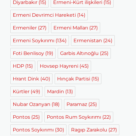
Diyarbakır
(15)
Ermeni-Kürt ilişkileri
(15)
Ermeni Devrimci Hareketi
(14)
Ermeniler
(27)
Ermeni Malları
(27)
Ermeni Soykırımı
(134)
Ermenistan
(24)
Foti Benlisoy
(19)
Garbis Altınoğlu
(25)
HDP
(15)
Hovsep Hayreni
(45)
Hrant Dink
(40)
Hınçak Partisi
(15)
Kürtler
(49)
Mardin
(13)
Nubar Ozanyan
(18)
Paramaz
(25)
Pontos
(25)
Pontos Rum Soykırımı
(22)
Pontos Soykırımı
(30)
Ragıp Zarakolu
(27)