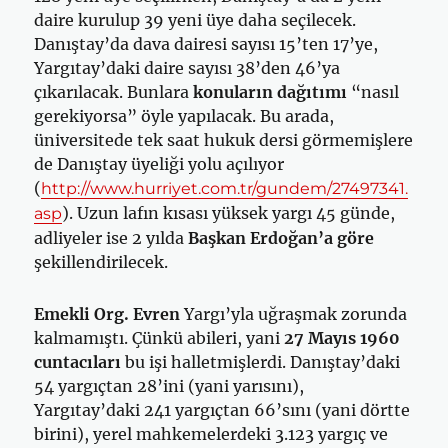
daire kurulup 39 yeni üye daha seçilecek.
Danıştay’da dava dairesi sayısı 15’ten 17’ye,
Yargıtay’daki daire sayısı 38’den 46’ya
çıkarılacak. Bunlara
konuların dağıtımı
“nasıl
gerekiyorsa” öyle yapılacak. Bu arada,
üniversitede tek saat hukuk dersi görmemişlere
de Danıştay üyeliği yolu açılıyor
(
http://www.hurriyet.com.tr/gundem/27497341.
). Uzun lafın kısası yüksek yargı 45 günde,
asp
adliyeler ise 2 yılda
Başkan Erdoğan’a göre
şekillendirilecek.
Emekli Org. Evren
Yargı’yla uğraşmak zorunda
kalmamıştı. Çünkü abileri, yani
27 Mayıs 1960
cuntacıları
bu işi halletmişlerdi. Danıştay’daki
54 yargıçtan 28’ini (yani yarısını),
Yargıtay’daki 241 yargıçtan 66’sını (yani dörtte
birini), yerel mahkemelerdeki 3.123 yargıç ve