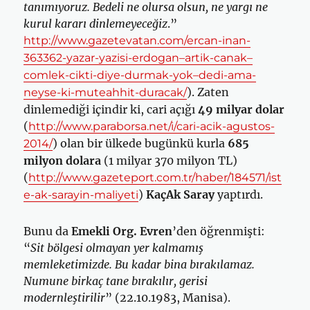
tanımıyoruz. Bedeli ne olursa olsun, ne yargı ne
kurul kararı dinlemeyeceğiz
.”
http://www.gazetevatan.com/ercan-inan-
363362-yazar-yazisi-erdogan–artik-canak–
comlek-cikti-diye-durmak-yok–dedi-ama-
). Zaten
neyse-ki-muteahhit-duracak/
dinlemediği içindir ki, cari açığı
49 milyar dolar
(
http://www.paraborsa.net/i/cari-acik-agustos-
) olan bir ülkede bugünkü kurla
685
2014/
milyon dolara
(1 milyar 370 milyon TL)
(
http://www.gazeteport.com.tr/haber/184571/ist
)
KaçAk Saray
yaptırdı.
e-ak-sarayin-maliyeti
Bunu da
Emekli Org. Evren
’den öğrenmişti:
“
Sit bölgesi olmayan yer kalmamış
memleketimizde. Bu kadar bina bırakılamaz.
Numune birkaç tane bırakılır, gerisi
modernleştirilir
” (22.10.1983, Manisa).