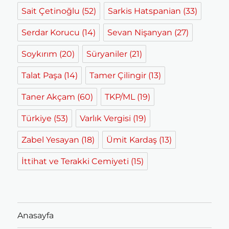
Sait Çetinoğlu
(52)
Sarkis Hatspanian
(33)
Serdar Korucu
(14)
Sevan Nişanyan
(27)
Soykırım
(20)
Süryaniler
(21)
Talat Paşa
(14)
Tamer Çilingir
(13)
Taner Akçam
(60)
TKP/ML
(19)
Türkiye
(53)
Varlık Vergisi
(19)
Zabel Yesayan
(18)
Ümit Kardaş
(13)
İttihat ve Terakki Cemiyeti
(15)
Anasayfa