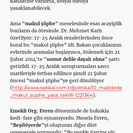
kanaatine varılırsa, sosyal medya
yasaklanabilecek.
Ama “
makul şüphe
” meselesinde esas acayiplik
bunların da ötesinde. Dr. Mehmet Karlı
özetliyor: 17-25 Aralık rezaletlerinden önce
kural bu “makul şüphe” idi. Bakan çocuklarının
evlerinde aramalar başlayınca, önlemek için 21
Şubat 2014’te “
somut delile dayalı olma
” şartı
getirildi. 17-25 Aralık soruşturmaları savcı
marifetiyle örtbas edilince şimdi 21 Şubat
öncesi “makul şüphe”ye geri dönülüyor
(
http://www.radikal.com.tr/politika/10_maddede
).
_makul_suphe_yasa_teklifi-1221364
Emekli Org. Evren
döneminde de hukukla
kedi-fare gibi oynanıyordu. Mesela Evren,
“
Beşibiyerde
”yi oluşturan diğer dört
orgenerale soruyordu: “
Bu madde üzerine söz