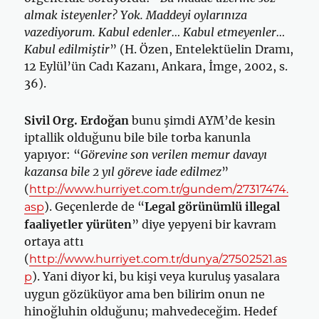
almak isteyenler? Yok. Maddeyi oylarınıza
vazediyorum. Kabul edenler… Kabul etmeyenler…
Kabul edilmiştir
” (H. Özen, Entelektüelin Dramı,
12 Eylül’ün Cadı Kazanı, Ankara, İmge, 2002, s.
36).
Sivil Org. Erdoğan
bunu şimdi AYM’de kesin
iptallik olduğunu bile bile torba kanunla
yapıyor: “
Görevine son verilen memur davayı
kazansa bile 2 yıl göreve iade edilmez
”
(
http://www.hurriyet.com.tr/gundem/27317474.
). Geçenlerde de “
Legal görünümlü illegal
asp
faaliyetler yürüten
” diye yepyeni bir kavram
ortaya attı
(
http://www.hurriyet.com.tr/dunya/27502521.as
). Yani diyor ki, bu kişi veya kuruluş yasalara
p
uygun gözüküyor ama ben bilirim onun ne
hinoğluhin olduğunu; mahvedeceğim. Hedef