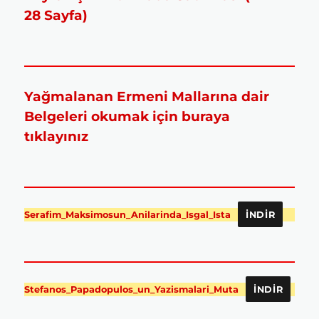
28 Sayfa)
Yağmalanan Ermeni Mallarına dair
Belgeleri okumak için buraya
tıklayınız
Serafim_Maksimosun_Anilarinda_Isgal_Ista
İNDIR
Stefanos_Papadopulos_un_Yazismalari_Muta
İNDIR