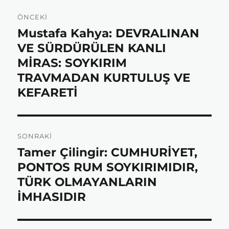
Yazı
ÖNCEKI
gezinmesi
b
t
s
e
Mustafa Kahya: DEVRALINAN
Önceki
yazı:
VE SÜRDÜRÜLEN KANLI
o
e
A
MİRAS: SOYKIRIM
TRAVMADAN KURTULUŞ VE
KEFARETİ
o
r
p
k
p
SONRAKI
Tamer Çilingir: CUMHURİYET,
Sonraki
yazı:
PONTOS RUM SOYKIRIMIDIR,
TÜRK OLMAYANLARIN
İMHASIDIR