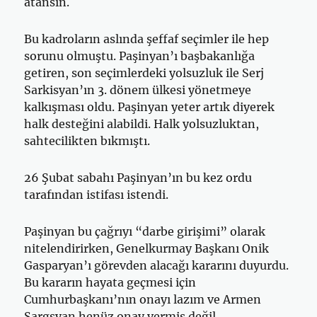
atansın.
Bu kadroların aslında şeffaf seçimler ile hep
sorunu olmuştu. Paşinyan’ı başbakanlığa
getiren, son seçimlerdeki yolsuzluk ile Serj
Sarkisyan’ın 3. dönem ülkesi yönetmeye
kalkışması oldu. Paşinyan yeter artık diyerek
halk desteğini alabildi. Halk yolsuzluktan,
sahtecilikten bıkmıştı.
26 Şubat sabahı Paşinyan’ın bu kez ordu
tarafından istifası istendi.
Paşinyan bu çağrıyı “darbe girişimi” olarak
nitelendirirken, Genelkurmay Başkanı Onik
Gasparyan’ı görevden alacağı kararını duyurdu.
Bu kararın hayata geçmesi için
Cumhurbaşkanı’nın onayı lazım ve Armen
Sargsyan henüz onay vermiş değil.