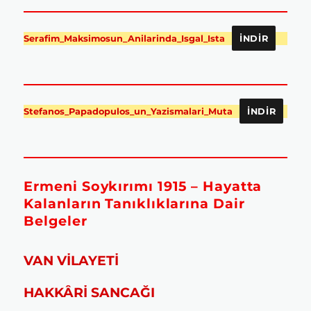
Serafim_Maksimosun_Anilarinda_Isgal_Ista
İNDIR
Stefanos_Papadopulos_un_Yazismalari_Muta
İNDIR
Ermeni Soykırımı 1915 – Hayatta
Kalanların Tanıklıklarına Dair
Belgeler
VAN VİLAYETİ
HAKKÂRİ SANCAĞI