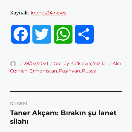
Kaynak:
kronos34.news
F
T
W
S
a
w
h
h
Yazar
Yayın
Kategoriler
Etiketler
28/02/2021
Güney Kafkasya
Yazilar
Alin
,
tarihi
Ozinian
Ermenistan
Paşinyan
Rusya
,
,
,
c
i
a
a
e
t
t
r
Yazı
ÖNCEKI
gezinmesi
b
t
s
e
Taner Akçam: Bırakın şu lanet
Önceki
yazı:
silahı
o
e
A