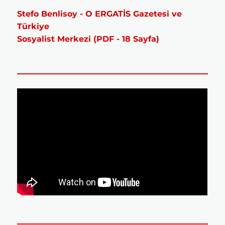
Stefo Benlisoy - O ERGATİS Gazetesi ve
Türkiye
Sosyalist Merkezi (PDF - 18 Sayfa)