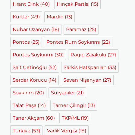
Hrant Dink
(40)
Hınçak Partisi
(15)
Kürtler
(49)
Mardin
(13)
Nubar Ozanyan
(18)
Paramaz
(25)
Pontos
(25)
Pontos Rum Soykırımı
(22)
Pontos Soykırımı
(30)
Ragıp Zarakolu
(27)
Sait Çetinoğlu
(52)
Sarkis Hatspanian
(33)
Serdar Korucu
(14)
Sevan Nişanyan
(27)
Soykırım
(20)
Süryaniler
(21)
Talat Paşa
(14)
Tamer Çilingir
(13)
Taner Akçam
(60)
TKP/ML
(19)
Türkiye
(53)
Varlık Vergisi
(19)