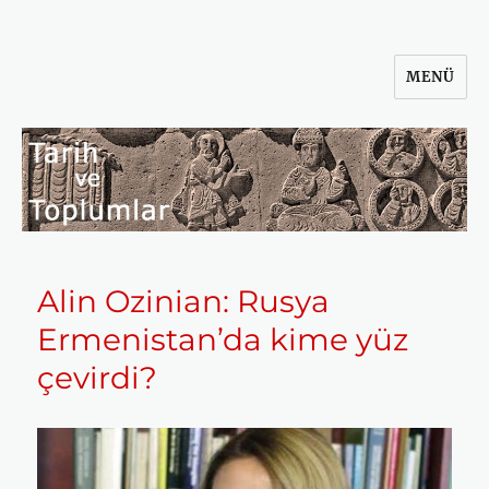
MENÜ
Tarih ve Toplumlar
Alin Ozinian: Rusya
Ermenistan’da kime yüz
çevirdi?