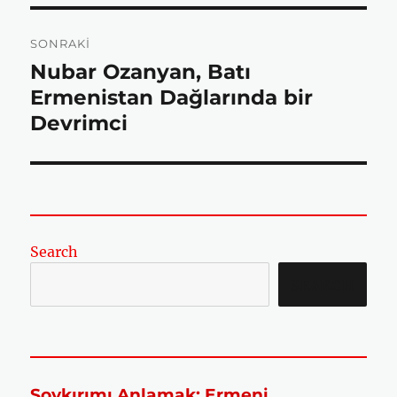
SONRAKI
o
r
p
Nubar Ozanyan, Batı
Sonraki
yazı:
Ermenistan Dağlarında bir
k
p
Devrimci
Search
SEARCH
Soykırımı Anlamak: Ermeni