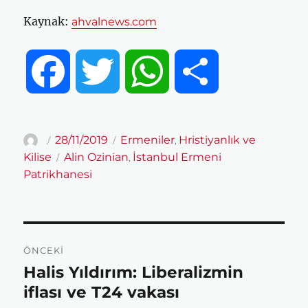
Kaynak:
ahvalnews.com
F
T
W
S
a
w
h
h
Yazar
Yayın
Kategoriler
28/11/2019
Ermeniler
Hristiyanlık ve
,
tarihi
Etiketler
Kilise
Alin Ozinian
İstanbul Ermeni
,
c
i
a
a
Patrikhanesi
e
t
t
r
Yazı
b
t
s
e
ÖNCEKI
gezinmesi
Halis Yıldırım: Liberalizmin
Önceki
yazı:
iflası ve T24 vakası
o
e
A