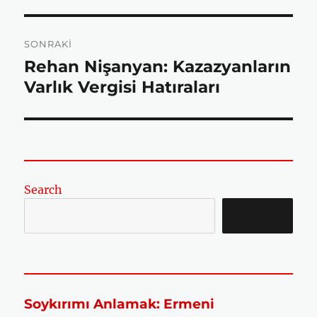
o
r
p
SONRAKI
Rehan Nişanyan: Kazazyanların
Sonraki
k
p
yazı:
Varlık Vergisi Hatıraları
Search
SEARCH
Soykırımı Anlamak: Ermeni