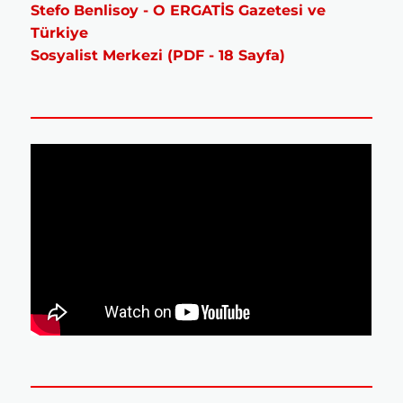
Stefo Benlisoy - O ERGATİS Gazetesi ve
Türkiye
Sosyalist Merkezi (PDF - 18 Sayfa)