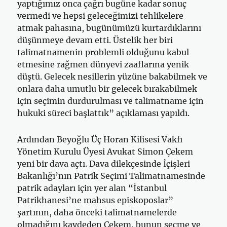
yaptığımız onca çağrı bugüne kadar sonuç
vermedi ve hepsi geleceğimizi tehlikelere
atmak pahasına, bugünümüzü kurtardıklarını
düşünmeye devam etti. Üstelik her biri
talimatnamenin problemli olduğunu kabul
etmesine rağmen dünyevi zaaflarına yenik
düştü. Gelecek nesillerin yüzüne bakabilmek ve
onlara daha umutlu bir gelecek bırakabilmek
için seçimin durdurulması ve talimatname için
hukuki süreci başlattık” açıklaması yapıldı.
Ardından Beyoğlu Üç Horan Kilisesi Vakfı
Yönetim Kurulu Üyesi Avukat Simon Çekem
yeni bir dava açtı. Dava dilekçesinde İçişleri
Bakanlığı’nın Patrik Seçimi Talimatnamesinde
patrik adayları için yer alan “İstanbul
Patrikhanesi’ne mahsus episkoposlar”
şartının, daha önceki talimatnamelerde
olmadığını kaydeden Çekem, bunun seçme ve