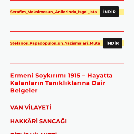
Serafim_Maksimosun_Anilarinda_Isgal_Ista
İNDIR
Stefanos_Papadopulos_un_Yazismalari_Muta
İNDIR
Ermeni Soykırımı 1915 – Hayatta
Kalanların Tanıklıklarına Dair
Belgeler
VAN VİLAYETİ
HAKKÂRİ SANCAĞI