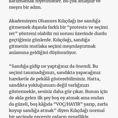
katılmamak niyetindeler. Bu çok anlaşılır ve
meşru bir adım.
Akademisyen Ohannes Kılıçdağı ise sandığa
gitmemek dışında farklı bir “protesto ve seçimi
ret” yöntemi olabilir mi sorusu üzerinde durdu
geçtiğimiz günlerde. Kılıçdağı, sandığa
gitmenin mutlaka seçimi meşrulaştırmak
anlamına geldiğini düşünmüyor.
“Sandığa gidip ne yaptığınız da önemli. Bu
seçimi tanımadığınızı, sandıkta yapacağınız
hareketle de pekâlâ gösterebilirsiniz. Hatta,
sandıkta yokluğunuzu değil varlığınızı
göstermekle, sesiniz daha gür çıkar. Bunun için
de akla gelen ilk şey boş oy atmak ama ondan
da güzeli, boş kâğıda “VOÇ/HAYIR” yazıp, zarfa
koyup sandığa atmak” diyen Kılıçdağı normal
bir seçimde geçersiz oyların genellikle