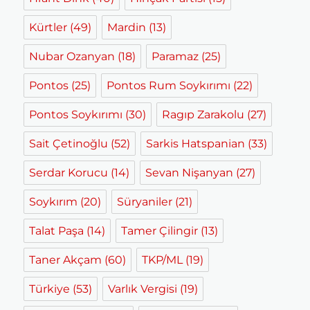
Kürtler
(49)
Mardin
(13)
Nubar Ozanyan
(18)
Paramaz
(25)
Pontos
(25)
Pontos Rum Soykırımı
(22)
Pontos Soykırımı
(30)
Ragıp Zarakolu
(27)
Sait Çetinoğlu
(52)
Sarkis Hatspanian
(33)
Serdar Korucu
(14)
Sevan Nişanyan
(27)
Soykırım
(20)
Süryaniler
(21)
Talat Paşa
(14)
Tamer Çilingir
(13)
Taner Akçam
(60)
TKP/ML
(19)
Türkiye
(53)
Varlık Vergisi
(19)