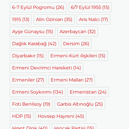
6-7 Eylül Pogromu
(26)
6/7 Eylül 1955
(15)
1915
(13)
Alin Ozinian
(35)
Aris Nalcı
(17)
Ayşe Günaysu
(15)
Azerbaycan
(32)
Dağlık Karabağ
(42)
Dersim
(26)
Diyarbakır
(15)
Ermeni-Kürt ilişkileri
(15)
Ermeni Devrimci Hareketi
(14)
Ermeniler
(27)
Ermeni Malları
(27)
Ermeni Soykırımı
(134)
Ermenistan
(24)
Foti Benlisoy
(19)
Garbis Altınoğlu
(25)
HDP
(15)
Hovsep Hayreni
(45)
Hrant Dink
(40)
Hınçak Partisi
(15)