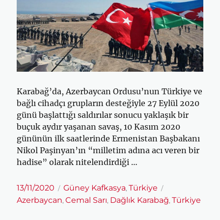
Karabağ’da, Azerbaycan Ordusu’nun Türkiye ve
bağlı cihadçı grupların desteğiyle 27 Eylül 2020
günü başlattığı saldırılar sonucu yaklaşık bir
buçuk aydır yaşanan savaş, 10 Kasım 2020
gününün ilk saatlerinde Ermenistan Başbakanı
Nikol Paşinyan’ın “milletim adına acı veren bir
hadise” olarak nitelendirdiği …
Yayın
Kategoriler
Etiketler
13/11/2020
Güney Kafkasya
Türkiye
,
tarihi
Azerbaycan
Cemal Sarı
Dağlık Karabağ
Türkiye
,
,
,