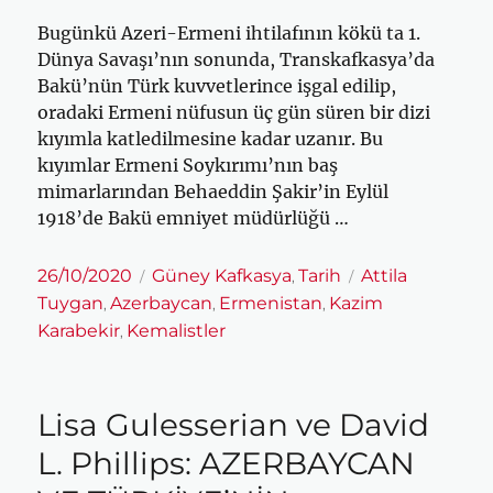
Bugünkü Azeri-Ermeni ihtilafının kökü ta 1.
Dünya Savaşı’nın sonunda, Transkafkasya’da
Bakü’nün Türk kuvvetlerince işgal edilip,
oradaki Ermeni nüfusun üç gün süren bir dizi
kıyımla katledilmesine kadar uzanır. Bu
kıyımlar Ermeni Soykırımı’nın baş
mimarlarından Behaeddin Şakir’in Eylül
1918’de Bakü emniyet müdürlüğü …
Yayın
Kategoriler
Etiketler
26/10/2020
Güney Kafkasya
Tarih
Attila
,
tarihi
Tuygan
Azerbaycan
Ermenistan
Kazim
,
,
,
Karabekir
Kemalistler
,
Lisa Gulesserian ve David
L. Phillips: AZERBAYCAN