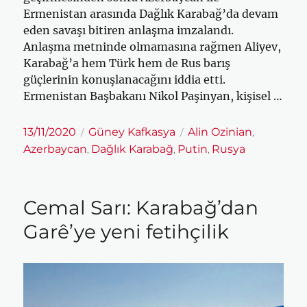
Ermenistan arasında Dağlık Karabağ’da devam
eden savaşı bitiren anlaşma imzalandı.
Anlaşma metninde olmamasına rağmen Aliyev,
Karabağ’a hem Türk hem de Rus barış
güçlerinin konuşlanacağını iddia etti.
Ermenistan Başbakanı Nikol Paşinyan, kişisel …
Yayın
Kategoriler
Etiketler
13/11/2020
Güney Kafkasya
Alin Ozinian
,
tarihi
Azerbaycan
Dağlık Karabağ
Putin
Rusya
,
,
,
Cemal Sarı: Karabağ’dan
Garê’ye yeni fetihçilik