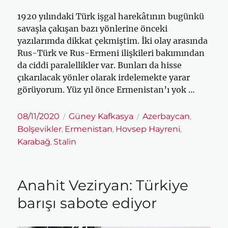
1920 yılındaki Türk işgal harekâtının bugünkü
savaşla çakışan bazı yönlerine önceki
yazılarımda dikkat çekmiştim. İki olay arasında
Rus-Türk ve Rus-Ermeni ilişkileri bakımından
da ciddi paralellikler var. Bunları da hisse
çıkarılacak yönler olarak irdelemekte yarar
görüyorum. Yüz yıl önce Ermenistan’ı yok …
Yayın
Kategoriler
Etiketler
08/11/2020
Güney Kafkasya
Azerbaycan
,
tarihi
Bolşevikler
Ermenistan
Hovsep Hayreni
,
,
,
Karabağ
Stalin
,
Anahit Veziryan: Türkiye
barışı sabote ediyor