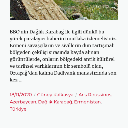
BBC’nin Dağlık Karabağ ile ilgili dünkü bu
yürek paralayıcı haberini mutlaka izlemelisiniz.
Ermeni savaşçıların ve sivillerin dün tartışmalı
bölgeden çekilişi sırasında kayda alınan
görüntülerde, onların bölgedeki antik kültürel
ve tarihsel varlıklarının bir sembolü olan,
Ortaçağ’dan kalma Dadivank manastırında son
kez …
Yayın
Kategoriler
Etiketler
18/11/2020
Güney Kafkasya
Aris Roussinos
,
tarihi
Azerbaycan
Dağlık Karabağ
Ermenistan
,
,
,
Türkiye