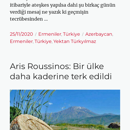
itibariyle ateşkes yapılsa dahi şu birkaç günün
verdiği mesaj ne yazık ki geçmişin
tecrübesinden …
Yayın
Kategoriler
Etiketler
25/11/2020
Ermeniler
Türkiye
Azerbaycan
,
,
tarihi
Ermeniler
Türkiye
Yektan Türkyılmaz
,
,
Aris Roussinos: Bir ülke
daha kaderine terk edildi