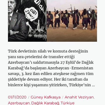
Türk devletinin silah ve komuta desteğinin
yanı sıra çetelerini de transfer ettiği
Azerbaycan’ı saldırtmasıyla 27 Eylül’de Dağlık
Karabağ’da başlayan Azerbaycan-Ermenistan
savaşı, 3. kez ilan edilen ateşkese rağmen tüm
şiddetiyle devam ediyor. Her iki taraftan da
binlerce kişi yaşamını yitirirken, Türkiye’nin …
Yayın
Kategoriler
Etiketler
01/11/2020
Güney Kafkasya
Anahit Veziryan
,
tarihi
Azerbaycan
Dağlık Karabağ
Türkiye
,
,