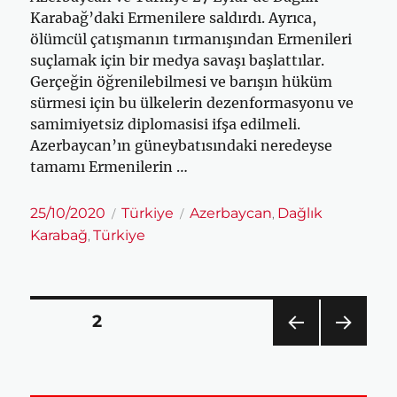
Karabağ’daki Ermenilere saldırdı. Ayrıca,
ölümcül çatışmanın tırmanışından Ermenileri
suçlamak için bir medya savaşı başlattılar.
Gerçeğin öğrenilebilmesi ve barışın hüküm
sürmesi için bu ülkelerin dezenformasyonu ve
samimiyetsiz diplomasisi ifşa edilmeli.
Azerbaycan’ın güneybatısındaki neredeyse
tamamı Ermenilerin …
Yayın
Kategoriler
Etiketler
25/10/2020
Türkiye
Azerbaycan
Dağlık
,
tarihi
Karabağ
Türkiye
,
Yazı
SAYFA
2
sayfalaması
ÖNC
SON
EKI
RAKI
SAYF
SAYF