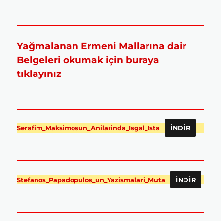
Yağmalanan Ermeni Mallarına dair
Belgeleri okumak için buraya
tıklayınız
Serafim_Maksimosun_Anilarinda_Isgal_Ista
İNDIR
Stefanos_Papadopulos_un_Yazismalari_Muta
İNDIR