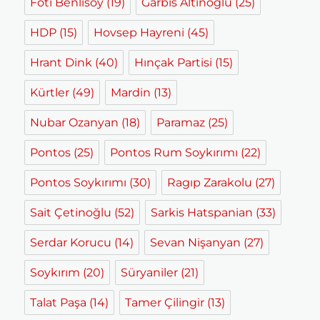
Foti Benlisoy
(19)
Garbis Altınoğlu
(25)
HDP
(15)
Hovsep Hayreni
(45)
Hrant Dink
(40)
Hınçak Partisi
(15)
Kürtler
(49)
Mardin
(13)
Nubar Ozanyan
(18)
Paramaz
(25)
Pontos
(25)
Pontos Rum Soykırımı
(22)
Pontos Soykırımı
(30)
Ragıp Zarakolu
(27)
Sait Çetinoğlu
(52)
Sarkis Hatspanian
(33)
Serdar Korucu
(14)
Sevan Nişanyan
(27)
Soykırım
(20)
Süryaniler
(21)
Talat Paşa
(14)
Tamer Çilingir
(13)